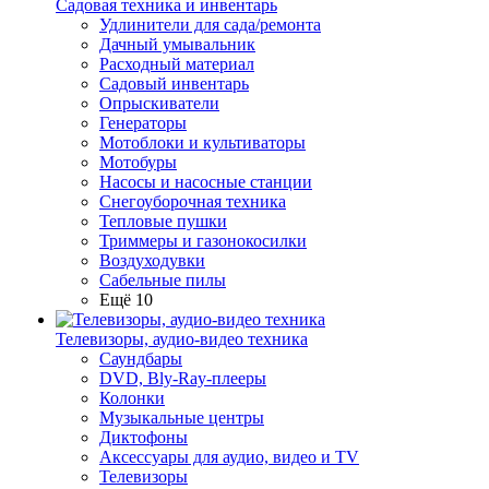
Садовая техника и инвентарь
Удлинители для сада/ремонта
Дачный умывальник
Расходный материал
Садовый инвентарь
Опрыскиватели
Генераторы
Мотоблоки и культиваторы
Мотобуры
Насосы и насосные станции
Снегоуборочная техника
Тепловые пушки
Триммеры и газонокосилки
Воздуходувки
Сабельные пилы
Ещё 10
Телевизоры, аудио-видео техника
Саундбары
DVD, Bly-Ray-плееры
Колонки
Музыкальные центры
Диктофоны
Аксессуары для аудио, видео и TV
Телевизоры