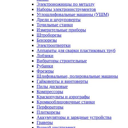
Электроножницы по металлу
Наборы электроинструментов
Углошлифовальные машины (УШМ)
Дрели и шуруповерты
Точильные станки
Измерительные приборы
Штроборезы
Бензорезы
Электроотвертки
Аппараты для сварки пластиковых труб
Лобзики
Вибраторы строительные
Рубанки
Фрезеры
Шлифовальные, полировальные машины
Гайковерты и винтоверты
Пилы дисковые
Компрессоры
Краскопульты и аэрографы
Кромкооблицовочные станки
Перфораторы
Плиткорезы
Аккумуляторы и зарядные устройства
Граверы
Ручной инструмент