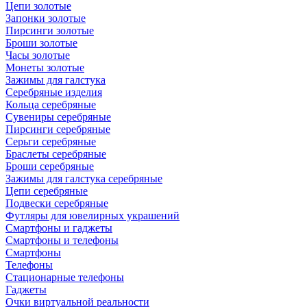
Цепи золотые
Запонки золотые
Пирсинги золотые
Броши золотые
Часы золотые
Монеты золотые
Зажимы для галстука
Серебряные изделия
Кольца серебряные
Сувениры серебряные
Пирсинги серебряные
Серьги серебряные
Браслеты серебряные
Броши серебряные
Зажимы для галстука серебряные
Цепи серебряные
Подвески серебряные
Футляры для ювелирных украшений
Смартфоны и гаджеты
Смартфоны и телефоны
Смартфоны
Телефоны
Стационарные телефоны
Гаджеты
Очки виртуальной реальности