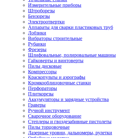
Измерительные приборы
Штроборезы
Бензорезы
Электроотвертки
Аппараты для сварки пластиковых труб
Лобзики
Вибраторы строительные
Рубанки
Фрезеры
Шлифовальные, полировальные машины
Гайковерты и винтоверты
Пилы дисковые
Компрессоры
Краскопульты и аэрографы
Кромкооблицовочные станки
Перфораторы
Плиткорезы
Аккумуляторы и зарядные устройства
Граверы
Ручной инструмент
Сварочное оборудование
Степлеры и гвоздезабивные пистолеты
Пилы торцовочные
Лазерные уровни, дальномеры, рулетки