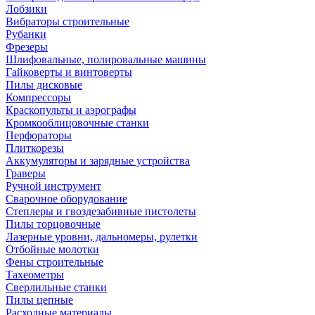
Лобзики
Вибраторы строительные
Рубанки
Фрезеры
Шлифовальные, полировальные машины
Гайковерты и винтоверты
Пилы дисковые
Компрессоры
Краскопульты и аэрографы
Кромкооблицовочные станки
Перфораторы
Плиткорезы
Аккумуляторы и зарядные устройства
Граверы
Ручной инструмент
Сварочное оборудование
Степлеры и гвоздезабивные пистолеты
Пилы торцовочные
Лазерные уровни, дальномеры, рулетки
Отбойные молотки
Фены строительные
Тахеометры
Сверлильные станки
Пилы цепные
Расходные материалы