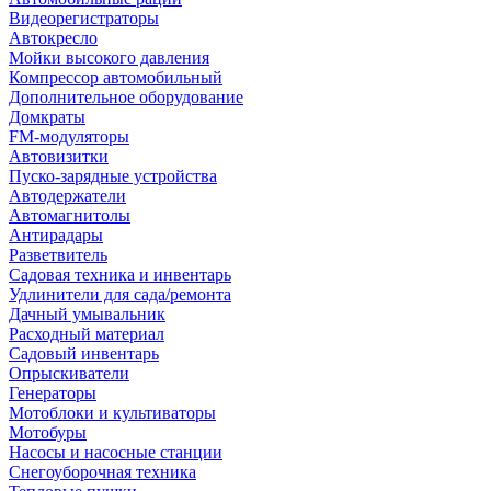
Видеорегистраторы
Автокресло
Мойки высокого давления
Компрессор автомобильный
Дополнительное оборудование
Домкраты
FM-модуляторы
Автовизитки
Пуско-зарядные устройства
Автодержатели
Автомагнитолы
Антирадары
Разветвитель
Садовая техника и инвентарь
Удлинители для сада/ремонта
Дачный умывальник
Расходный материал
Садовый инвентарь
Опрыскиватели
Генераторы
Мотоблоки и культиваторы
Мотобуры
Насосы и насосные станции
Снегоуборочная техника