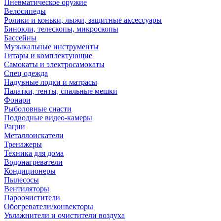
Пневматическое оружие
Велосипеды
Ролики и коньки, лыжи, защитные аксессуары
Бинокли, телескопы, микроскопы
Бассейны
Музыкальные инструменты
Гитары и комплектующие
Самокаты и электросамокаты
Спец одежда
Надувные лодки и матрасы
Палатки, тенты, спальные мешки
Фонари
Рыболовные снасти
Подводные видео-камеры
Рации
Металлоискатели
Тренажеры
Техника для дома
Водонагреватели
Кондиционеры
Пылесосы
Вентиляторы
Пароочистители
Обогреватели/конвекторы
Увлажнители и очистители воздуха