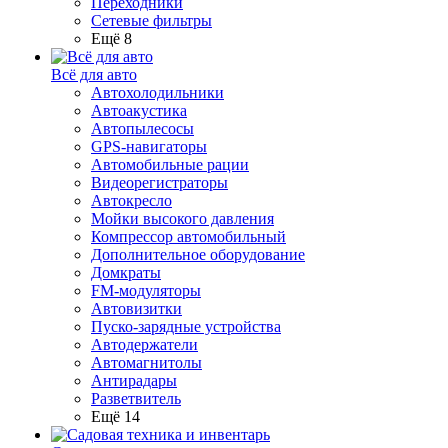
Переходники
Сетевые фильтры
Ещё 8
Всё для авто
Автохолодильники
Автоакустика
Автопылесосы
GPS-навигаторы
Автомобильные рации
Видеорегистраторы
Автокресло
Мойки высокого давления
Компрессор автомобильный
Дополнительное оборудование
Домкраты
FM-модуляторы
Автовизитки
Пуско-зарядные устройства
Автодержатели
Автомагнитолы
Антирадары
Разветвитель
Ещё 14