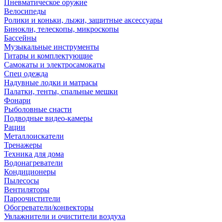
Пневматическое оружие
Велосипеды
Ролики и коньки, лыжи, защитные аксессуары
Бинокли, телескопы, микроскопы
Бассейны
Музыкальные инструменты
Гитары и комплектующие
Самокаты и электросамокаты
Спец одежда
Надувные лодки и матрасы
Палатки, тенты, спальные мешки
Фонари
Рыболовные снасти
Подводные видео-камеры
Рации
Металлоискатели
Тренажеры
Техника для дома
Водонагреватели
Кондиционеры
Пылесосы
Вентиляторы
Пароочистители
Обогреватели/конвекторы
Увлажнители и очистители воздуха