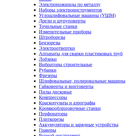
Электроножницы по металлу
Наборы электроинструментов
Углошлифовальные машины (УШМ)
Дрели и шуруповерты
Точильные станки
Измерительные приборы
Штроборезы
Бензорезы
Электроотвертки
Аппараты для сварки пластиковых труб
Лобзики
Вибраторы строительные
Рубанки
Фрезеры
Шлифовальные, полировальные машины
Гайковерты и винтоверты
Пилы дисковые
Компрессоры
Краскопульты и аэрографы
Кромкооблицовочные станки
Перфораторы
Плиткорезы
Аккумуляторы и зарядные устройства
Граверы
Ручной инструмент