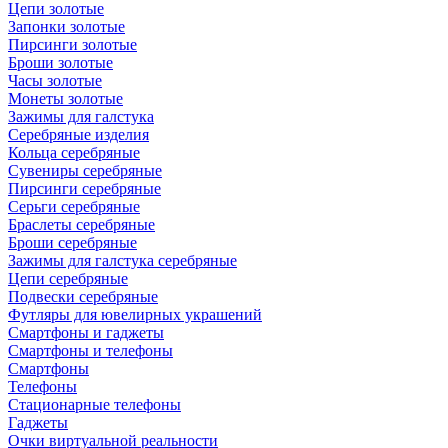
Цепи золотые
Запонки золотые
Пирсинги золотые
Броши золотые
Часы золотые
Монеты золотые
Зажимы для галстука
Серебряные изделия
Кольца серебряные
Сувениры серебряные
Пирсинги серебряные
Серьги серебряные
Браслеты серебряные
Броши серебряные
Зажимы для галстука серебряные
Цепи серебряные
Подвески серебряные
Футляры для ювелирных украшений
Смартфоны и гаджеты
Смартфоны и телефоны
Смартфоны
Телефоны
Стационарные телефоны
Гаджеты
Очки виртуальной реальности