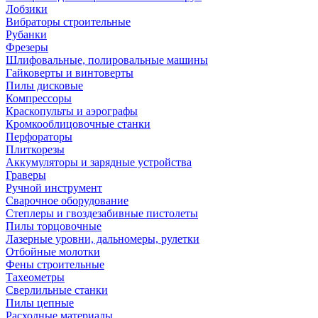
Лобзики
Вибраторы строительные
Рубанки
Фрезеры
Шлифовальные, полировальные машины
Гайковерты и винтоверты
Пилы дисковые
Компрессоры
Краскопульты и аэрографы
Кромкооблицовочные станки
Перфораторы
Плиткорезы
Аккумуляторы и зарядные устройства
Граверы
Ручной инструмент
Сварочное оборудование
Степлеры и гвоздезабивные пистолеты
Пилы торцовочные
Лазерные уровни, дальномеры, рулетки
Отбойные молотки
Фены строительные
Тахеометры
Сверлильные станки
Пилы цепные
Расходные материалы