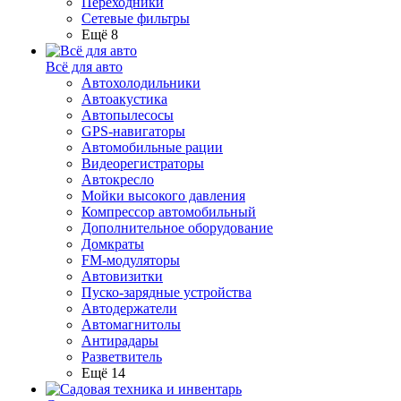
Переходники
Сетевые фильтры
Ещё 8
Всё для авто
Автохолодильники
Автоакустика
Автопылесосы
GPS-навигаторы
Автомобильные рации
Видеорегистраторы
Автокресло
Мойки высокого давления
Компрессор автомобильный
Дополнительное оборудование
Домкраты
FM-модуляторы
Автовизитки
Пуско-зарядные устройства
Автодержатели
Автомагнитолы
Антирадары
Разветвитель
Ещё 14