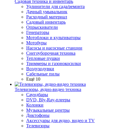
Садовая техника и инвентарь
Удлинители для сада/ремонта
Дачный умывальник
Расходный материал
Садовый инвентарь
Опрыскиватели
Генераторы
Мотоблоки и культиваторы
Мотобуры
Насосы и насосные станции
Снегоуборочная техника
Тепловые пушки
Триммеры и газонокосилки
Воздуходувки
Сабельные пилы
Ещё 10
Телевизоры, аудио-видео техника
Саундбары
DVD, Bly-Ray-плееры
Колонки
Музыкальные центры
Диктофоны
Аксессуары для аудио, видео и TV
Телевизоры