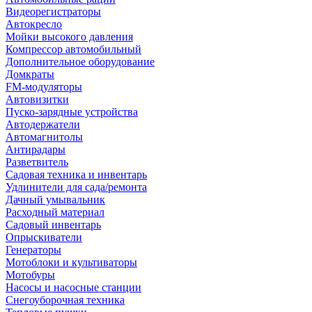
Видеорегистраторы
Автокресло
Мойки высокого давления
Компрессор автомобильный
Дополнительное оборудование
Домкраты
FM-модуляторы
Автовизитки
Пуско-зарядные устройства
Автодержатели
Автомагнитолы
Антирадары
Разветвитель
Садовая техника и инвентарь
Удлинители для сада/ремонта
Дачный умывальник
Расходный материал
Садовый инвентарь
Опрыскиватели
Генераторы
Мотоблоки и культиваторы
Мотобуры
Насосы и насосные станции
Снегоуборочная техника