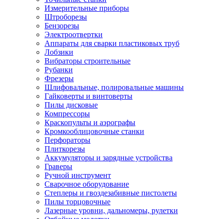
Измерительные приборы
Штроборезы
Бензорезы
Электроотвертки
Аппараты для сварки пластиковых труб
Лобзики
Вибраторы строительные
Рубанки
Фрезеры
Шлифовальные, полировальные машины
Гайковерты и винтоверты
Пилы дисковые
Компрессоры
Краскопульты и аэрографы
Кромкооблицовочные станки
Перфораторы
Плиткорезы
Аккумуляторы и зарядные устройства
Граверы
Ручной инструмент
Сварочное оборудование
Степлеры и гвоздезабивные пистолеты
Пилы торцовочные
Лазерные уровни, дальномеры, рулетки