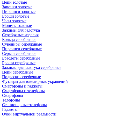
Цепи золотые
Запонки золотые
Пирсинги золотые
Броши золотые
Часы золотые
Монеты золотые
Зажимы для галстука
Серебряные изделия
Кольца серебряные
Сувениры серебряные
Пирсинги серебряные
Серьги серебряные
Браслеты серебряные
Броши серебряные
Зажимы для галстука серебряные
Цепи серебряные
Подвески серебряные
Футляры для ювелирных украшений
Смартфоны и гаджеты
Смартфоны и телефоны
Смартфоны
Телефоны
Стационарные телефоны
Гаджеты
Очки виртуальной реальности