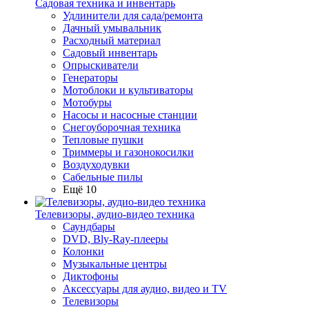
Садовая техника и инвентарь
Удлинители для сада/ремонта
Дачный умывальник
Расходный материал
Садовый инвентарь
Опрыскиватели
Генераторы
Мотоблоки и культиваторы
Мотобуры
Насосы и насосные станции
Снегоуборочная техника
Тепловые пушки
Триммеры и газонокосилки
Воздуходувки
Сабельные пилы
Ещё 10
Телевизоры, аудио-видео техника
Саундбары
DVD, Bly-Ray-плееры
Колонки
Музыкальные центры
Диктофоны
Аксессуары для аудио, видео и TV
Телевизоры