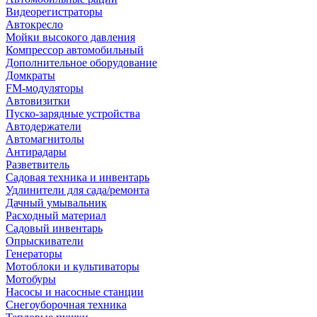
Видеорегистраторы
Автокресло
Мойки высокого давления
Компрессор автомобильный
Дополнительное оборудование
Домкраты
FM-модуляторы
Автовизитки
Пуско-зарядные устройства
Автодержатели
Автомагнитолы
Антирадары
Разветвитель
Садовая техника и инвентарь
Удлинители для сада/ремонта
Дачный умывальник
Расходный материал
Садовый инвентарь
Опрыскиватели
Генераторы
Мотоблоки и культиваторы
Мотобуры
Насосы и насосные станции
Снегоуборочная техника