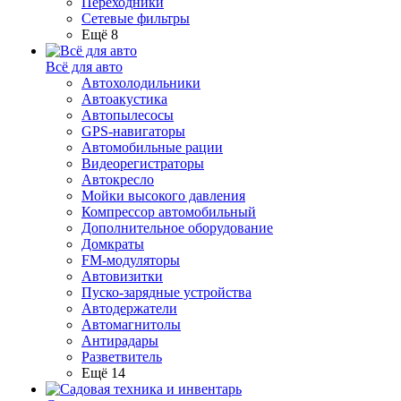
Переходники
Сетевые фильтры
Ещё 8
Всё для авто
Автохолодильники
Автоакустика
Автопылесосы
GPS-навигаторы
Автомобильные рации
Видеорегистраторы
Автокресло
Мойки высокого давления
Компрессор автомобильный
Дополнительное оборудование
Домкраты
FM-модуляторы
Автовизитки
Пуско-зарядные устройства
Автодержатели
Автомагнитолы
Антирадары
Разветвитель
Ещё 14