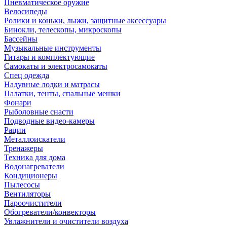
Пневматическое оружие
Велосипеды
Ролики и коньки, лыжи, защитные аксессуары
Бинокли, телескопы, микроскопы
Бассейны
Музыкальные инструменты
Гитары и комплектующие
Самокаты и электросамокаты
Спец одежда
Надувные лодки и матрасы
Палатки, тенты, спальные мешки
Фонари
Рыболовные снасти
Подводные видео-камеры
Рации
Металлоискатели
Тренажеры
Техника для дома
Водонагреватели
Кондиционеры
Пылесосы
Вентиляторы
Пароочистители
Обогреватели/конвекторы
Увлажнители и очистители воздуха