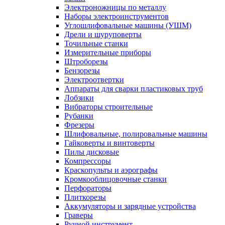
Электроножницы по металлу
Наборы электроинструментов
Углошлифовальные машины (УШМ)
Дрели и шуруповерты
Точильные станки
Измерительные приборы
Штроборезы
Бензорезы
Электроотвертки
Аппараты для сварки пластиковых труб
Лобзики
Вибраторы строительные
Рубанки
Фрезеры
Шлифовальные, полировальные машины
Гайковерты и винтоверты
Пилы дисковые
Компрессоры
Краскопульты и аэрографы
Кромкооблицовочные станки
Перфораторы
Плиткорезы
Аккумуляторы и зарядные устройства
Граверы
Ручной инструмент