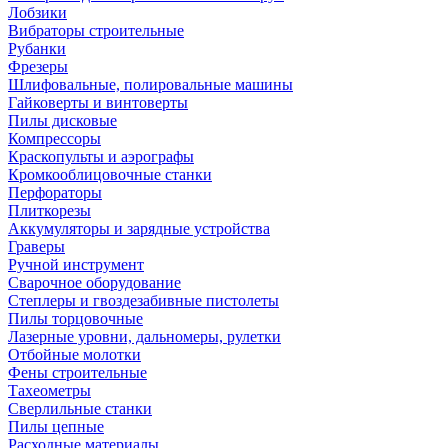
Лобзики
Вибраторы строительные
Рубанки
Фрезеры
Шлифовальные, полировальные машины
Гайковерты и винтоверты
Пилы дисковые
Компрессоры
Краскопульты и аэрографы
Кромкооблицовочные станки
Перфораторы
Плиткорезы
Аккумуляторы и зарядные устройства
Граверы
Ручной инструмент
Сварочное оборудование
Степлеры и гвоздезабивные пистолеты
Пилы торцовочные
Лазерные уровни, дальномеры, рулетки
Отбойные молотки
Фены строительные
Тахеометры
Сверлильные станки
Пилы цепные
Расходные материалы