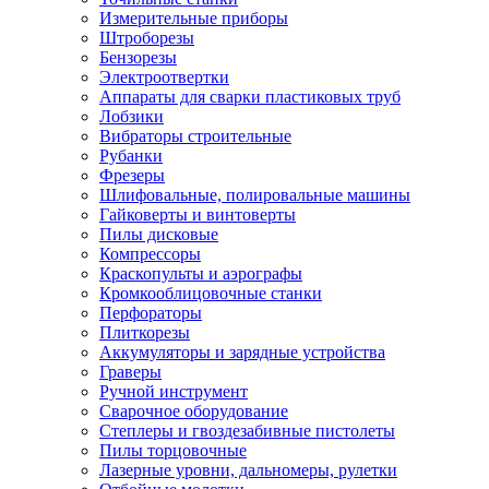
Измерительные приборы
Штроборезы
Бензорезы
Электроотвертки
Аппараты для сварки пластиковых труб
Лобзики
Вибраторы строительные
Рубанки
Фрезеры
Шлифовальные, полировальные машины
Гайковерты и винтоверты
Пилы дисковые
Компрессоры
Краскопульты и аэрографы
Кромкооблицовочные станки
Перфораторы
Плиткорезы
Аккумуляторы и зарядные устройства
Граверы
Ручной инструмент
Сварочное оборудование
Степлеры и гвоздезабивные пистолеты
Пилы торцовочные
Лазерные уровни, дальномеры, рулетки