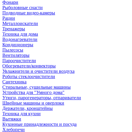
Фонари
Рыболовные снасти
Подводные видео-камеры
Рации
Металлоискатели
Тренажеры
Техника для дома
Водонагреватели
Кондиционеры
Пылесосы
Вентиляторы
Пароочистители
Обогреватели/конвекторы
Увлажнители и очистители воздуха
Роботы стеклоочистители
Сантехника
Стиральные, сушильные машины
Устройства для "Умного дома"
Утюги, парогенераторы, отпариватели
Швейные машины и оверлоки
Держатели, кронштейны
Техника для кухни
Вытяжки
Кухонные принадлежности и посуда
Хлебопечи