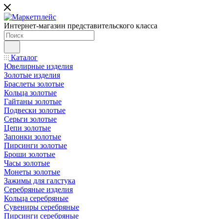
Интернет-магазин представительского класса
Каталог
Ювелирные изделия
Золотые изделия
Браслеты золотые
Кольца золотые
Гайтаны золотые
Подвески золотые
Серьги золотые
Цепи золотые
Запонки золотые
Пирсинги золотые
Броши золотые
Часы золотые
Монеты золотые
Зажимы для галстука
Серебряные изделия
Кольца серебряные
Сувениры серебряные
Пирсинги серебряные