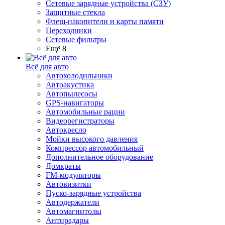
Сетевые зарядные устройства (СЗУ)
Защитные стекла
Флеш-накопители и карты памяти
Переходники
Сетевые фильтры
Ещё 8
Всё для авто
Автохолодильники
Автоакустика
Автопылесосы
GPS-навигаторы
Автомобильные рации
Видеорегистраторы
Автокресло
Мойки высокого давления
Компрессор автомобильный
Дополнительное оборудование
Домкраты
FM-модуляторы
Автовизитки
Пуско-зарядные устройства
Автодержатели
Автомагнитолы
Антирадары