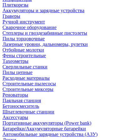
Плиткорезы
Аккумуляторы и зарядные устройства
Граверы
Ручной инструмент
Сварочное оборудование
Степлеры и гвоздезабивные пистолеты
Пилы торцовочные
Лазерные уровни, дальномеры, рулетки
Отбойные молотки
Фены строительные
Тахеометры
Сверлильные станки
Пилы цепные
Расходные материалы
Строительные пылесосы
Строительные миксеры
Реноваторы
Паяльная станция
Бетоносмеситель
Шпатлевочные станции
Аксессуары
Портативные аккумуляторы (Power bank)
Батарейки/Аккумуляторные батарейки
Автомобильные зарядные устройства (АЗУ)
Диски