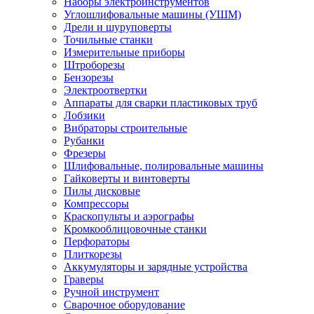
Наборы электроинструментов
Углошлифовальные машины (УШМ)
Дрели и шуруповерты
Точильные станки
Измерительные приборы
Штроборезы
Бензорезы
Электроотвертки
Аппараты для сварки пластиковых труб
Лобзики
Вибраторы строительные
Рубанки
Фрезеры
Шлифовальные, полировальные машины
Гайковерты и винтоверты
Пилы дисковые
Компрессоры
Краскопульты и аэрографы
Кромкооблицовочные станки
Перфораторы
Плиткорезы
Аккумуляторы и зарядные устройства
Граверы
Ручной инструмент
Сварочное оборудование