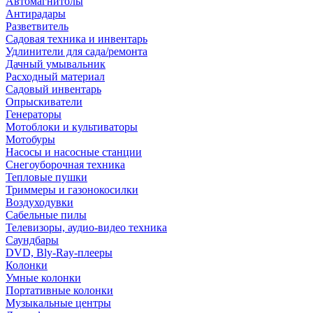
Автомагнитолы
Антирадары
Разветвитель
Садовая техника и инвентарь
Удлинители для сада/ремонта
Дачный умывальник
Расходный материал
Садовый инвентарь
Опрыскиватели
Генераторы
Мотоблоки и культиваторы
Мотобуры
Насосы и насосные станции
Снегоуборочная техника
Тепловые пушки
Триммеры и газонокосилки
Воздуходувки
Сабельные пилы
Телевизоры, аудио-видео техника
Саундбары
DVD, Bly-Ray-плееры
Колонки
Умные колонки
Портативные колонки
Музыкальные центры