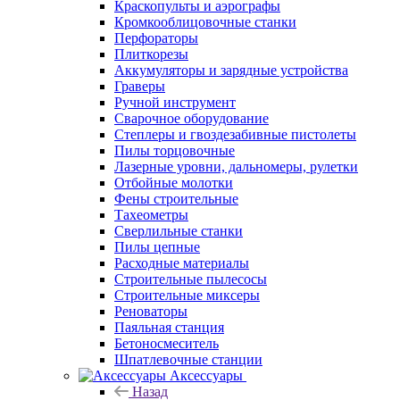
Краскопульты и аэрографы
Кромкооблицовочные станки
Перфораторы
Плиткорезы
Аккумуляторы и зарядные устройства
Граверы
Ручной инструмент
Сварочное оборудование
Степлеры и гвоздезабивные пистолеты
Пилы торцовочные
Лазерные уровни, дальномеры, рулетки
Отбойные молотки
Фены строительные
Тахеометры
Сверлильные станки
Пилы цепные
Расходные материалы
Строительные пылесосы
Строительные миксеры
Реноваторы
Паяльная станция
Бетоносмеситель
Шпатлевочные станции
Аксессуары
Назад