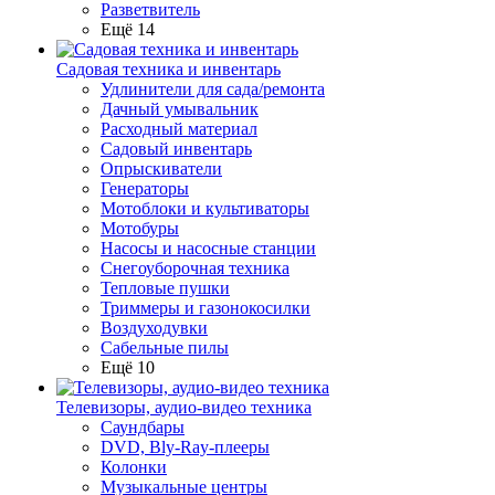
Разветвитель
Ещё 14
Садовая техника и инвентарь
Удлинители для сада/ремонта
Дачный умывальник
Расходный материал
Садовый инвентарь
Опрыскиватели
Генераторы
Мотоблоки и культиваторы
Мотобуры
Насосы и насосные станции
Снегоуборочная техника
Тепловые пушки
Триммеры и газонокосилки
Воздуходувки
Сабельные пилы
Ещё 10
Телевизоры, аудио-видео техника
Саундбары
DVD, Bly-Ray-плееры
Колонки
Музыкальные центры