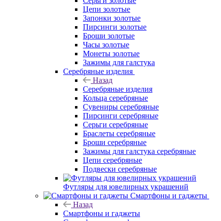
Серьги золотые
Цепи золотые
Запонки золотые
Пирсинги золотые
Броши золотые
Часы золотые
Монеты золотые
Зажимы для галстука
Серебряные изделия
Назад
Серебряные изделия
Кольца серебряные
Сувениры серебряные
Пирсинги серебряные
Серьги серебряные
Браслеты серебряные
Броши серебряные
Зажимы для галстука серебряные
Цепи серебряные
Подвески серебряные
Футляры для ювелирных украшений
Смартфоны и гаджеты
Назад
Смартфоны и гаджеты