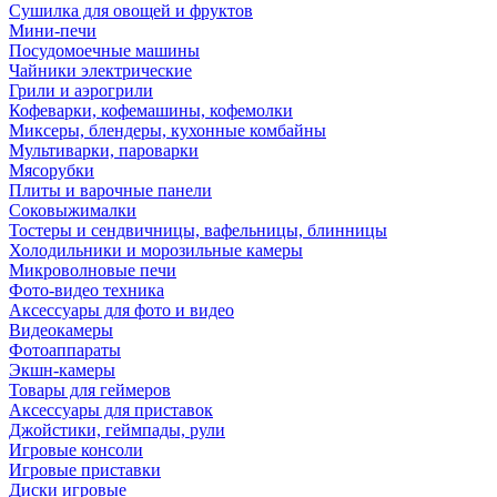
Сушилка для овощей и фруктов
Мини-печи
Посудомоечные машины
Чайники электрические
Грили и аэрогрили
Кофеварки, кофемашины, кофемолки
Миксеры, блендеры, кухонные комбайны
Мультиварки, пароварки
Мясорубки
Плиты и варочные панели
Соковыжималки
Тостеры и сендвичницы, вафельницы, блинницы
Холодильники и морозильные камеры
Микроволновые печи
Фото-видео техника
Аксессуары для фото и видео
Видеокамеры
Фотоаппараты
Экшн-камеры
Товары для геймеров
Аксессуары для приставок
Джойстики, геймпады, рули
Игровые консоли
Игровые приставки
Диски игровые