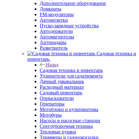
Дополнительное оборудование
Домкраты
FM-модуляторы
Автовизитки
Пуско-зарядные устройства
Автодержатели
Автомагнитолы
Антирадары
Разветвитель
Садовая техника и
инвентарь
Назад
Садовая техника и инвентарь
Удлинители для сада/ремонта
Дачный умывальник
Расходный материал
Садовый инвентарь
Опрыскиватели
Генераторы
Мотоблоки и культиваторы
Мотобуры
Насосы и насосные станции
Снегоуборочная техника
Тепловые пушки
Триммеры и газонокосилки