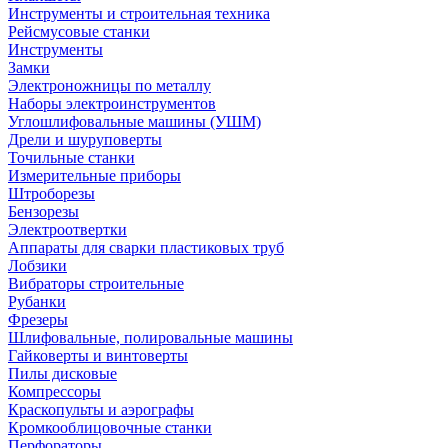
Инструменты и строительная техника
Рейсмусовые станки
Инструменты
Замки
Электроножницы по металлу
Наборы электроинструментов
Углошлифовальные машины (УШМ)
Дрели и шуруповерты
Точильные станки
Измерительные приборы
Штроборезы
Бензорезы
Электроотвертки
Аппараты для сварки пластиковых труб
Лобзики
Вибраторы строительные
Рубанки
Фрезеры
Шлифовальные, полировальные машины
Гайковерты и винтоверты
Пилы дисковые
Компрессоры
Краскопульты и аэрографы
Кромкооблицовочные станки
Перфораторы