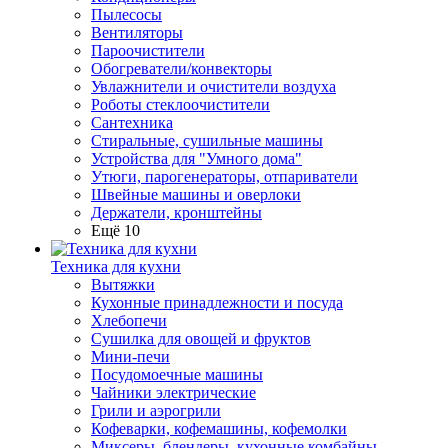
Пылесосы
Вентиляторы
Пароочистители
Обогреватели/конвекторы
Увлажнители и очистители воздуха
Роботы стеклоочистители
Сантехника
Стиральные, сушильные машины
Устройства для "Умного дома"
Утюги, парогенераторы, отпариватели
Швейные машины и оверлоки
Держатели, кронштейны
Ещё 10
Техника для кухни
Вытяжки
Кухонные принадлежности и посуда
Хлебопечи
Сушилка для овощей и фруктов
Мини-печи
Посудомоечные машины
Чайники электрические
Грили и аэрогрили
Кофеварки, кофемашины, кофемолки
Миксеры, блендеры, кухонные комбайны