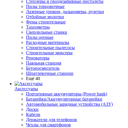
Степлеры и гвоздезабивные пистолеты
Пилы торцовочные
Лазерные уровни, дальномеры, рулетки
Отбойные молотки
Фены строительные
Тахеометры
Сверлильные станки
Пилы цепные
Расходные материалы
Строительные пылесосы
Строительные миксеры
Реноваторы
Паяльная станция
Бетоносмеситель
Шпатлевочные станции
Ещё 40
Аксессуары
Портативные аккумуляторы (Power bank)
Батарейки/Аккумуляторные батарейки
Автомобильные зарядные устройства (АЗУ)
Диски
Кабели
Держатели для телефонов
Чехлы для смартфонов