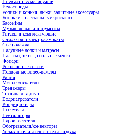
Пневматическое оружие
Велосипеды
Ролики и коньки, лыжи, защитные аксессуары
Бинокли, телескопы, микроскопы
Бассейны
Музыкальные инструменты
Гитары и комплектующие
Самокаты и электросамокаты
Спец одежда
Надувные лодки и матрасы
Палатки, тенты, спальные мешки
Фонари
Рыболовные снасти
Подводные видео-камеры
Рации
Металлоискатели
Тренажеры
Техника для дома
Водонагреватели
Кондиционеры
Пылесосы
Вентиляторы
Пароочистители
Обогреватели/конвекторы
Увлажнители и очистители воздуха