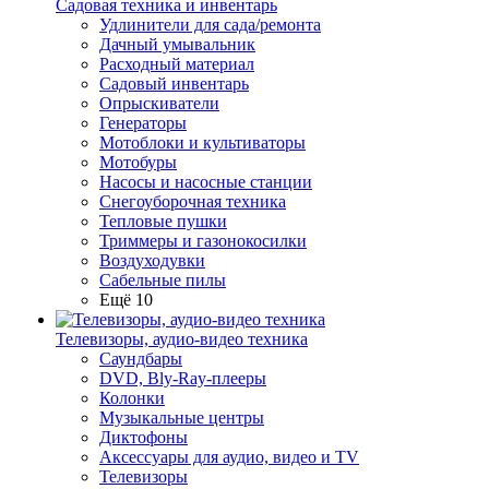
Садовая техника и инвентарь
Удлинители для сада/ремонта
Дачный умывальник
Расходный материал
Садовый инвентарь
Опрыскиватели
Генераторы
Мотоблоки и культиваторы
Мотобуры
Насосы и насосные станции
Снегоуборочная техника
Тепловые пушки
Триммеры и газонокосилки
Воздуходувки
Сабельные пилы
Ещё 10
Телевизоры, аудио-видео техника
Саундбары
DVD, Bly-Ray-плееры
Колонки
Музыкальные центры
Диктофоны
Аксессуары для аудио, видео и TV
Телевизоры