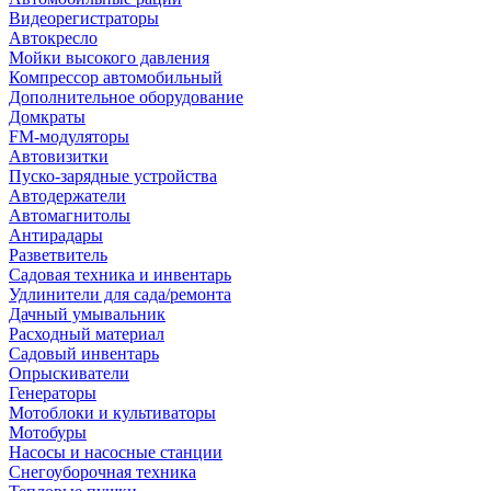
Видеорегистраторы
Автокресло
Мойки высокого давления
Компрессор автомобильный
Дополнительное оборудование
Домкраты
FM-модуляторы
Автовизитки
Пуско-зарядные устройства
Автодержатели
Автомагнитолы
Антирадары
Разветвитель
Садовая техника и инвентарь
Удлинители для сада/ремонта
Дачный умывальник
Расходный материал
Садовый инвентарь
Опрыскиватели
Генераторы
Мотоблоки и культиваторы
Мотобуры
Насосы и насосные станции
Снегоуборочная техника