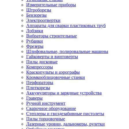
Измерительные приборы
Штроборезы
Бензорезы
Электроотвертки
Аппараты для сварки пластиковых труб
Лобзики
Вибраторы строительные
Рубанки
Фрезеры
Шлифовальные, полировальные машины
Гайковерты и винтоверты
Пилы дисковые
Компрессоры
Краскопульты и аэрографы
Кромкооблицовочные станки
Перфораторы
Плиткорезы
Аккумуляторы и зарядные устройства
Граверы
Ручной инструмент
Сварочное оборудование
Степлеры и гвоздезабивные пистолеты
Пилы торцовочные
Лазерные уровни, дальномеры, рулетки