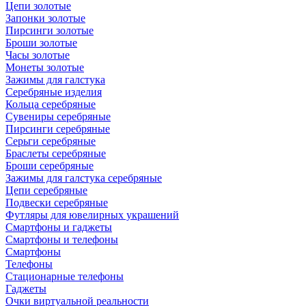
Цепи золотые
Запонки золотые
Пирсинги золотые
Броши золотые
Часы золотые
Монеты золотые
Зажимы для галстука
Серебряные изделия
Кольца серебряные
Сувениры серебряные
Пирсинги серебряные
Серьги серебряные
Браслеты серебряные
Броши серебряные
Зажимы для галстука серебряные
Цепи серебряные
Подвески серебряные
Футляры для ювелирных украшений
Смартфоны и гаджеты
Смартфоны и телефоны
Смартфоны
Телефоны
Стационарные телефоны
Гаджеты
Очки виртуальной реальности