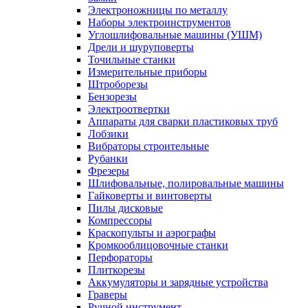
Электроножницы по металлу
Наборы электроинструментов
Углошлифовальные машины (УШМ)
Дрели и шуруповерты
Точильные станки
Измерительные приборы
Штроборезы
Бензорезы
Электроотвертки
Аппараты для сварки пластиковых труб
Лобзики
Вибраторы строительные
Рубанки
Фрезеры
Шлифовальные, полировальные машины
Гайковерты и винтоверты
Пилы дисковые
Компрессоры
Краскопульты и аэрографы
Кромкооблицовочные станки
Перфораторы
Плиткорезы
Аккумуляторы и зарядные устройства
Граверы
Ручной инструмент