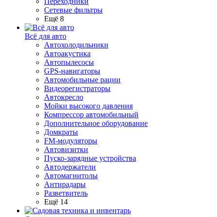
Переходники
Сетевые фильтры
Ещё 8
Всё для авто
Автохолодильники
Автоакустика
Автопылесосы
GPS-навигаторы
Автомобильные рации
Видеорегистраторы
Автокресло
Мойки высокого давления
Компрессор автомобильный
Дополнительное оборудование
Домкраты
FM-модуляторы
Автовизитки
Пуско-зарядные устройства
Автодержатели
Автомагнитолы
Антирадары
Разветвитель
Ещё 14