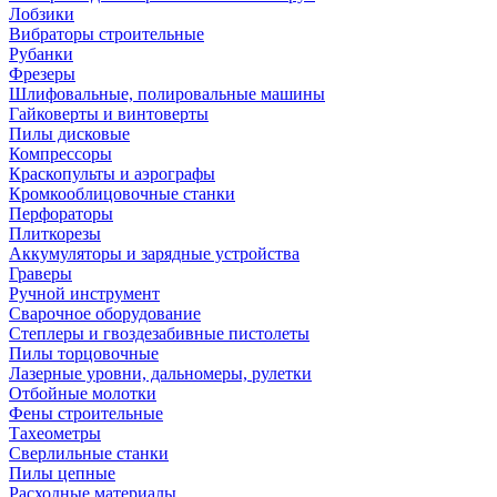
Лобзики
Вибраторы строительные
Рубанки
Фрезеры
Шлифовальные, полировальные машины
Гайковерты и винтоверты
Пилы дисковые
Компрессоры
Краскопульты и аэрографы
Кромкооблицовочные станки
Перфораторы
Плиткорезы
Аккумуляторы и зарядные устройства
Граверы
Ручной инструмент
Сварочное оборудование
Степлеры и гвоздезабивные пистолеты
Пилы торцовочные
Лазерные уровни, дальномеры, рулетки
Отбойные молотки
Фены строительные
Тахеометры
Сверлильные станки
Пилы цепные
Расходные материалы