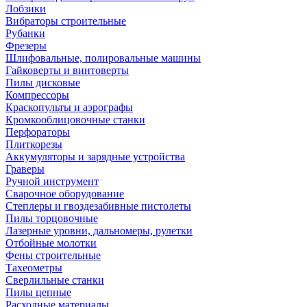
Лобзики
Вибраторы строительные
Рубанки
Фрезеры
Шлифовальные, полировальные машины
Гайковерты и винтоверты
Пилы дисковые
Компрессоры
Краскопульты и аэрографы
Кромкооблицовочные станки
Перфораторы
Плиткорезы
Аккумуляторы и зарядные устройства
Граверы
Ручной инструмент
Сварочное оборудование
Степлеры и гвоздезабивные пистолеты
Пилы торцовочные
Лазерные уровни, дальномеры, рулетки
Отбойные молотки
Фены строительные
Тахеометры
Сверлильные станки
Пилы цепные
Расходные материалы