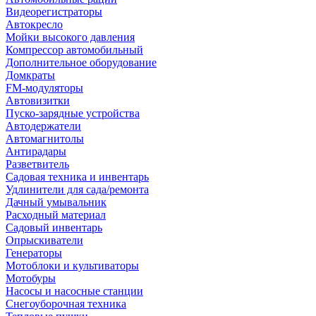
Видеорегистраторы
Автокресло
Мойки высокого давления
Компрессор автомобильный
Дополнительное оборудование
Домкраты
FM-модуляторы
Автовизитки
Пуско-зарядные устройства
Автодержатели
Автомагнитолы
Антирадары
Разветвитель
Садовая техника и инвентарь
Удлинители для сада/ремонта
Дачный умывальник
Расходный материал
Садовый инвентарь
Опрыскиватели
Генераторы
Мотоблоки и культиваторы
Мотобуры
Насосы и насосные станции
Снегоуборочная техника