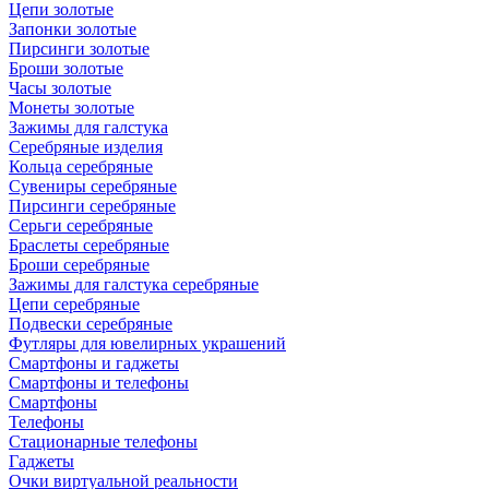
Цепи золотые
Запонки золотые
Пирсинги золотые
Броши золотые
Часы золотые
Монеты золотые
Зажимы для галстука
Серебряные изделия
Кольца серебряные
Сувениры серебряные
Пирсинги серебряные
Серьги серебряные
Браслеты серебряные
Броши серебряные
Зажимы для галстука серебряные
Цепи серебряные
Подвески серебряные
Футляры для ювелирных украшений
Смартфоны и гаджеты
Смартфоны и телефоны
Смартфоны
Телефоны
Стационарные телефоны
Гаджеты
Очки виртуальной реальности