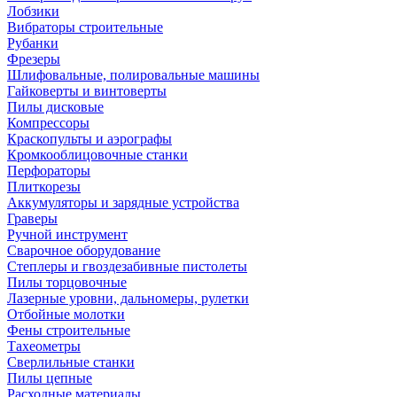
Лобзики
Вибраторы строительные
Рубанки
Фрезеры
Шлифовальные, полировальные машины
Гайковерты и винтоверты
Пилы дисковые
Компрессоры
Краскопульты и аэрографы
Кромкооблицовочные станки
Перфораторы
Плиткорезы
Аккумуляторы и зарядные устройства
Граверы
Ручной инструмент
Сварочное оборудование
Степлеры и гвоздезабивные пистолеты
Пилы торцовочные
Лазерные уровни, дальномеры, рулетки
Отбойные молотки
Фены строительные
Тахеометры
Сверлильные станки
Пилы цепные
Расходные материалы