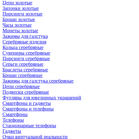
Цепи золотые
Запонки золотые
Пирсинги золотые
Броши золотые
Часы золотые
Монеты золотые
Зажимы для галстука
Серебряные изделия
Кольца серебряные
Сувениры серебряные
Пирсинги серебряные
Серьги серебряные
Браслеты серебряные
Броши серебряные
Зажимы для галстука серебряные
Цепи серебряные
Подвески серебряные
Футляры для ювелирных украшений
Смартфоны и гаджеты
Смартфоны и телефоны
Смартфоны
Телефоны
Стационарные телефоны
Гаджеты
Очки виртуальной реальности