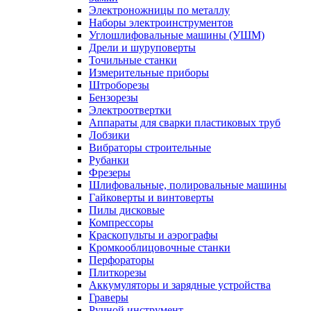
Электроножницы по металлу
Наборы электроинструментов
Углошлифовальные машины (УШМ)
Дрели и шуруповерты
Точильные станки
Измерительные приборы
Штроборезы
Бензорезы
Электроотвертки
Аппараты для сварки пластиковых труб
Лобзики
Вибраторы строительные
Рубанки
Фрезеры
Шлифовальные, полировальные машины
Гайковерты и винтоверты
Пилы дисковые
Компрессоры
Краскопульты и аэрографы
Кромкооблицовочные станки
Перфораторы
Плиткорезы
Аккумуляторы и зарядные устройства
Граверы
Ручной инструмент