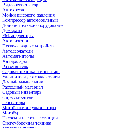
Видеорегистраторы
Автокресло
Мойки высокого давления
Компрессор автомобильный
Дополнительное оборудование
Домкраты
FM-модуляторы
Автовизитки
Пуско-зарядные устройства
Автодержатели
Автомагнитолы
Антирадары
Разветвитель
Садовая техника и инвентарь
Удлинители для сада/ремонта
Дачный умывальник
Расходный материал
Садовый инвентарь
Опрыскиватели
Генераторы
Мотоблоки и культиваторы
Мотобуры
Насосы и насосные станции
Снегоуборочная техника