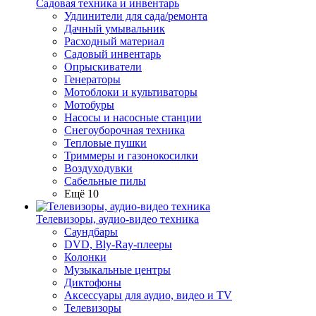
Садовая техника и инвентарь
Удлинители для сада/ремонта
Дачный умывальник
Расходный материал
Садовый инвентарь
Опрыскиватели
Генераторы
Мотоблоки и культиваторы
Мотобуры
Насосы и насосные станции
Снегоуборочная техника
Тепловые пушки
Триммеры и газонокосилки
Воздуходувки
Сабельные пилы
Ещё 10
Телевизоры, аудио-видео техника
Саундбары
DVD, Bly-Ray-плееры
Колонки
Музыкальные центры
Диктофоны
Аксессуары для аудио, видео и TV
Телевизоры