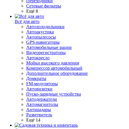
Переходники
Сетевые фильтры
Ещё 8
Всё для авто
Автохолодильники
Автоакустика
Автопылесосы
GPS-навигаторы
Автомобильные рации
Видеорегистраторы
Автокресло
Мойки высокого давления
Компрессор автомобильный
Дополнительное оборудование
Домкраты
FM-модуляторы
Автовизитки
Пуско-зарядные устройства
Автодержатели
Автомагнитолы
Антирадары
Разветвитель
Ещё 14