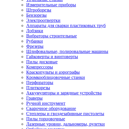
Измерительные приборы
Штроборезы
Бензорезы
Электроотвертки
Аппараты для сварки пластиковых труб
Лобзики
Вибраторы строительные
Рубанки
Фрезеры
Шлифовальные, полировальные машины
Гайковерты и винтоверты
Пилы дисковые
Компрессоры
Краскопульты и аэрографы
Кромкооблицовочные станки
Перфораторы
Плиткорезы
Аккумуляторы и зарядные устройства
Граверы
Ручной инструмент
Сварочное оборудование
Степлеры и гвоздезабивные пистолеты
Пилы торцовочные
Лазерные уровни, дальномеры, рулетки