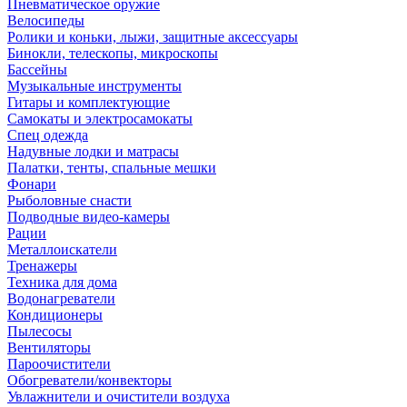
Пневматическое оружие
Велосипеды
Ролики и коньки, лыжи, защитные аксессуары
Бинокли, телескопы, микроскопы
Бассейны
Музыкальные инструменты
Гитары и комплектующие
Самокаты и электросамокаты
Спец одежда
Надувные лодки и матрасы
Палатки, тенты, спальные мешки
Фонари
Рыболовные снасти
Подводные видео-камеры
Рации
Металлоискатели
Тренажеры
Техника для дома
Водонагреватели
Кондиционеры
Пылесосы
Вентиляторы
Пароочистители
Обогреватели/конвекторы
Увлажнители и очистители воздуха