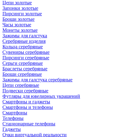
Цепи золотые
Запонки золотые
Пирсинги золотые
Броши золотые
Часы золотые
Монеты золотые
Зажимы для галстука
Серебряные изделия
Кольца серебряные
Сувениры серебряные
Пирсинги серебряные
Серьги серебряные
Браслеты серебряные
Броши серебряные
Зажимы для галстука серебряные
Цепи серебряные
Подвески серебряные
Футляры для ювелирных украшений
Смартфоны и гаджеты
Смартфоны и телефоны
Смартфоны
Телефоны
Стационарные телефоны
Гаджеты
Очки виртуальной реальности