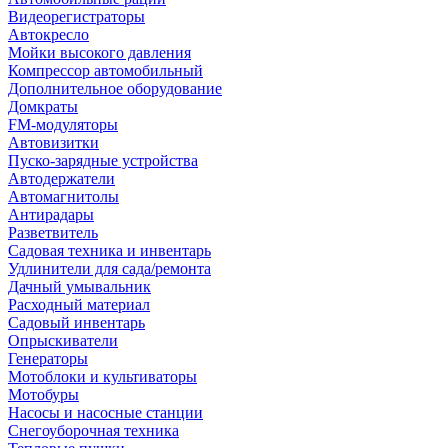
Видеорегистраторы
Автокресло
Мойки высокого давления
Компрессор автомобильный
Дополнительное оборудование
Домкраты
FM-модуляторы
Автовизитки
Пуско-зарядные устройства
Автодержатели
Автомагнитолы
Антирадары
Разветвитель
Садовая техника и инвентарь
Удлинители для сада/ремонта
Дачный умывальник
Расходный материал
Садовый инвентарь
Опрыскиватели
Генераторы
Мотоблоки и культиваторы
Мотобуры
Насосы и насосные станции
Снегоуборочная техника