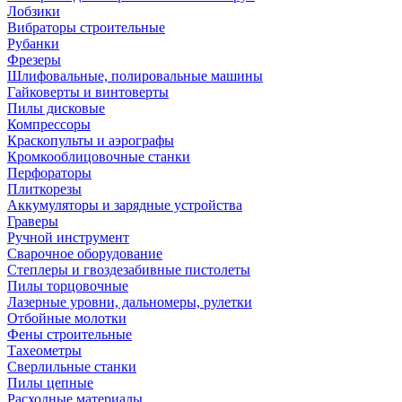
Лобзики
Вибраторы строительные
Рубанки
Фрезеры
Шлифовальные, полировальные машины
Гайковерты и винтоверты
Пилы дисковые
Компрессоры
Краскопульты и аэрографы
Кромкооблицовочные станки
Перфораторы
Плиткорезы
Аккумуляторы и зарядные устройства
Граверы
Ручной инструмент
Сварочное оборудование
Степлеры и гвоздезабивные пистолеты
Пилы торцовочные
Лазерные уровни, дальномеры, рулетки
Отбойные молотки
Фены строительные
Тахеометры
Сверлильные станки
Пилы цепные
Расходные материалы