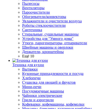
Пылесосы
Вентиляторы
Пароочистители
Обогреватели/конвекторы
Увлажнители и очистители воздуха
Роботы стеклоочистители
Сантехника
Стиральные, сушильные машины
Устройства для "Умного дома"
Утюги, парогенераторы, отпариватели
Швейные машины и оверлоки
Держатели, кронштейны
Ещё 10
Техника для кухни
Вытяжки
Кухонные принадлежности и посуда
Хлебопечи
Сушилка для овощей и фруктов
Мини-печи
Посудомоечные машины
Чайники электрические
Грили и аэрогрили
Кофеварки, кофемашины, кофемолки
Миксеры, блендеры, кухонные комбайны