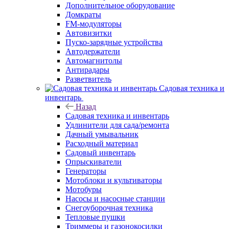
Дополнительное оборудование
Домкраты
FM-модуляторы
Автовизитки
Пуско-зарядные устройства
Автодержатели
Автомагнитолы
Антирадары
Разветвитель
Садовая техника и
инвентарь
Назад
Садовая техника и инвентарь
Удлинители для сада/ремонта
Дачный умывальник
Расходный материал
Садовый инвентарь
Опрыскиватели
Генераторы
Мотоблоки и культиваторы
Мотобуры
Насосы и насосные станции
Снегоуборочная техника
Тепловые пушки
Триммеры и газонокосилки