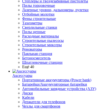
Степлеры и гвоздезабивные пистолеты
Пилы торцовочные
Лазерные уровни, дальномеры, рулетки
Отбойные молотки
Фены строительные
Тахеометры
Сверлильные станки
Пилы цепные
Расходные материалы
Строительные пылесосы
Строительные миксеры
Реноваторы
Паяльная станция
Бетоносмеситель
Шпатлевочные станции
Ещё 40
Аксессуары
Портативные аккумуляторы (Power bank)
Батарейки/Аккумуляторные батарейки
Автомобильные зарядные устройства (АЗУ)
Диски
Кабели
Держатели для телефонов
Чехлы для смартфонов