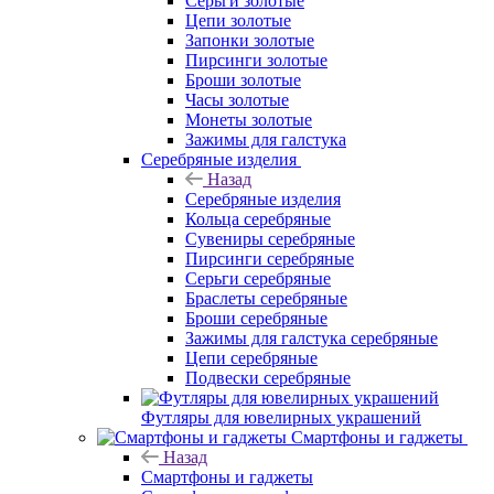
Серьги золотые
Цепи золотые
Запонки золотые
Пирсинги золотые
Броши золотые
Часы золотые
Монеты золотые
Зажимы для галстука
Серебряные изделия
Назад
Серебряные изделия
Кольца серебряные
Сувениры серебряные
Пирсинги серебряные
Серьги серебряные
Браслеты серебряные
Броши серебряные
Зажимы для галстука серебряные
Цепи серебряные
Подвески серебряные
Футляры для ювелирных украшений
Смартфоны и гаджеты
Назад
Смартфоны и гаджеты