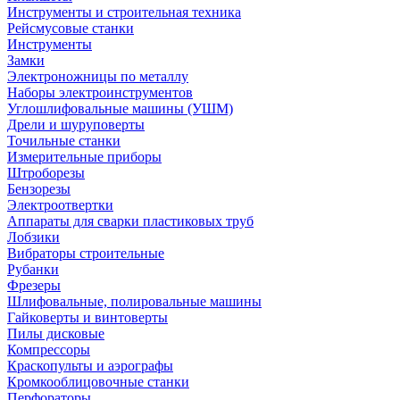
Инструменты и строительная техника
Рейсмусовые станки
Инструменты
Замки
Электроножницы по металлу
Наборы электроинструментов
Углошлифовальные машины (УШМ)
Дрели и шуруповерты
Точильные станки
Измерительные приборы
Штроборезы
Бензорезы
Электроотвертки
Аппараты для сварки пластиковых труб
Лобзики
Вибраторы строительные
Рубанки
Фрезеры
Шлифовальные, полировальные машины
Гайковерты и винтоверты
Пилы дисковые
Компрессоры
Краскопульты и аэрографы
Кромкооблицовочные станки
Перфораторы