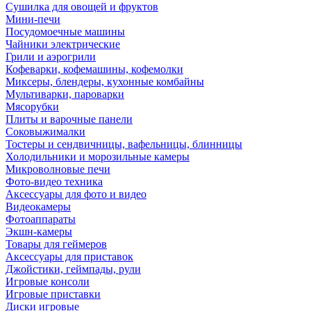
Сушилка для овощей и фруктов
Мини-печи
Посудомоечные машины
Чайники электрические
Грили и аэрогрили
Кофеварки, кофемашины, кофемолки
Миксеры, блендеры, кухонные комбайны
Мультиварки, пароварки
Мясорубки
Плиты и варочные панели
Соковыжималки
Тостеры и сендвичницы, вафельницы, блинницы
Холодильники и морозильные камеры
Микроволновые печи
Фото-видео техника
Аксессуары для фото и видео
Видеокамеры
Фотоаппараты
Экшн-камеры
Товары для геймеров
Аксессуары для приставок
Джойстики, геймпады, рули
Игровые консоли
Игровые приставки
Диски игровые