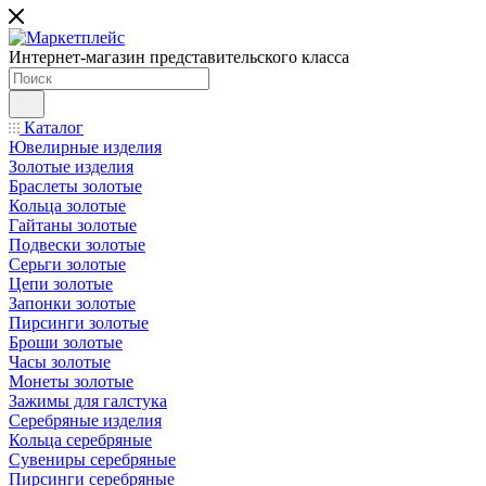
Интернет-магазин представительского класса
Каталог
Ювелирные изделия
Золотые изделия
Браслеты золотые
Кольца золотые
Гайтаны золотые
Подвески золотые
Серьги золотые
Цепи золотые
Запонки золотые
Пирсинги золотые
Броши золотые
Часы золотые
Монеты золотые
Зажимы для галстука
Серебряные изделия
Кольца серебряные
Сувениры серебряные
Пирсинги серебряные