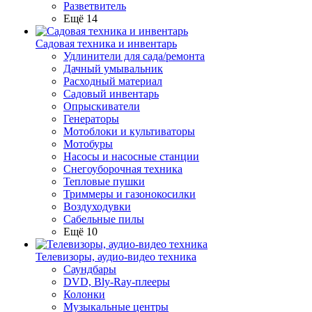
Разветвитель
Ещё 14
Садовая техника и инвентарь
Удлинители для сада/ремонта
Дачный умывальник
Расходный материал
Садовый инвентарь
Опрыскиватели
Генераторы
Мотоблоки и культиваторы
Мотобуры
Насосы и насосные станции
Снегоуборочная техника
Тепловые пушки
Триммеры и газонокосилки
Воздуходувки
Сабельные пилы
Ещё 10
Телевизоры, аудио-видео техника
Саундбары
DVD, Bly-Ray-плееры
Колонки
Музыкальные центры