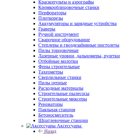
Краскопульты и аэрографы
Кромкооблицовочные станки
Перфораторы
Плиткорезы
Аккумуляторы и зарядные устройства
Граверы
Ручной инструмент
Сварочное оборудование
Степлеры и гвоздезабивные пистолеты
Пилы торцовочные
Лазерные уровни, дальномеры, рулетки
Отбойные молотки
Фены строительные
Тахеометры
Сверлильные станки
Пилы цепные
Расходные материалы
Строительные пылесосы
Строительные миксеры
Реноваторы
Паяльная станция
Бетоносмеситель
Шпатлевочные станции
Аксессуары
Назад