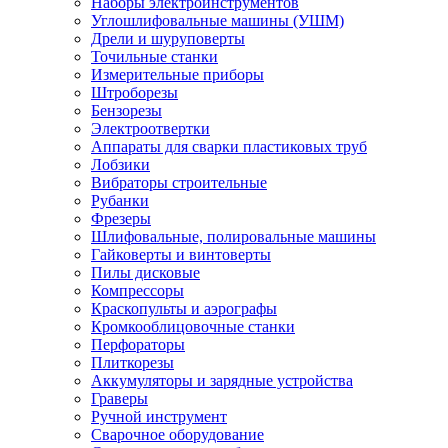
Наборы электроинструментов
Углошлифовальные машины (УШМ)
Дрели и шуруповерты
Точильные станки
Измерительные приборы
Штроборезы
Бензорезы
Электроотвертки
Аппараты для сварки пластиковых труб
Лобзики
Вибраторы строительные
Рубанки
Фрезеры
Шлифовальные, полировальные машины
Гайковерты и винтоверты
Пилы дисковые
Компрессоры
Краскопульты и аэрографы
Кромкооблицовочные станки
Перфораторы
Плиткорезы
Аккумуляторы и зарядные устройства
Граверы
Ручной инструмент
Сварочное оборудование