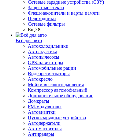
Сетевые зарядные устройства (СЗУ)
Защитные стекла
Флеш-накопители и карты памяти
Переходники
Сетевые фильтры
Ещё 8
Всё для авто
Автохолодильники
Автоакустика
Автопылесосы
GPS-навигаторы
Автомобильные рации
Видеорегистраторы
Автокресло
Мойки высокого давления
Компрессор автомобильный
Дополнительное оборудование
Домкраты
FM-модуляторы
Автовизитки
Пуско-зарядные устройства
Автодержатели
Автомагнитолы
Антирадары