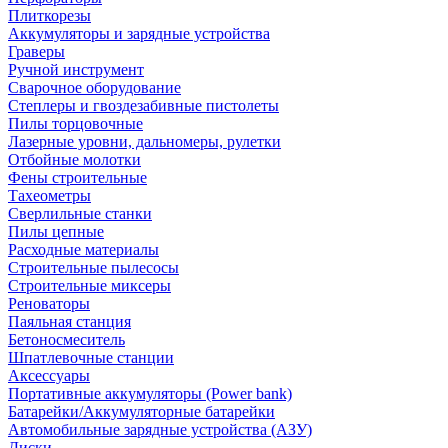
Плиткорезы
Аккумуляторы и зарядные устройства
Граверы
Ручной инструмент
Сварочное оборудование
Степлеры и гвоздезабивные пистолеты
Пилы торцовочные
Лазерные уровни, дальномеры, рулетки
Отбойные молотки
Фены строительные
Тахеометры
Сверлильные станки
Пилы цепные
Расходные материалы
Строительные пылесосы
Строительные миксеры
Реноваторы
Паяльная станция
Бетоносмеситель
Шпатлевочные станции
Аксессуары
Портативные аккумуляторы (Power bank)
Батарейки/Аккумуляторные батарейки
Автомобильные зарядные устройства (АЗУ)
Диски