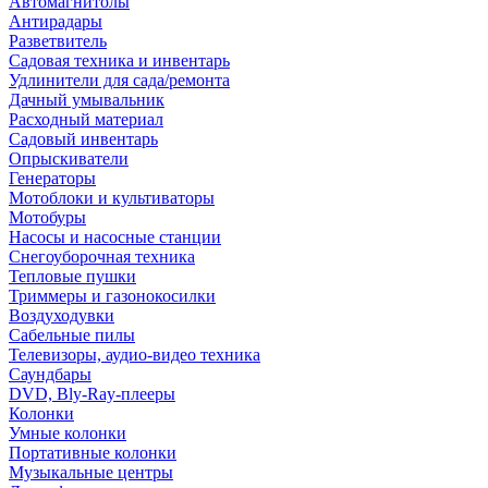
Автомагнитолы
Антирадары
Разветвитель
Садовая техника и инвентарь
Удлинители для сада/ремонта
Дачный умывальник
Расходный материал
Садовый инвентарь
Опрыскиватели
Генераторы
Мотоблоки и культиваторы
Мотобуры
Насосы и насосные станции
Снегоуборочная техника
Тепловые пушки
Триммеры и газонокосилки
Воздуходувки
Сабельные пилы
Телевизоры, аудио-видео техника
Саундбары
DVD, Bly-Ray-плееры
Колонки
Умные колонки
Портативные колонки
Музыкальные центры