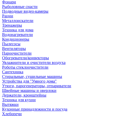
Фонари
Рыболовные снасти
Подводные видео-камеры
Рации
Металлоискатели
Тренажеры
Техника для дома
Водонагреватели
Кондиционеры
Пылесосы
Вентиляторы
Пароочистители
Обогреватели/конвекторы
Увлажнители и очистители воздуха
Роботы стеклоочистители
Сантехника
Стиральные, сушильные машины
Устройства для "Умного дома"
Утюги, парогенераторы, отпариватели
Швейные машины и оверлоки
Держатели, кронштейны
Техника для кухни
Вытяжки
Кухонные принадлежности и посуда
Хлебопечи