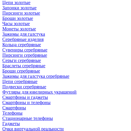
Цепи золотые
Запонки золотые
Пирсинги золотые
Броши золотые
Часы золотые
Монеты золотые
Зажимы для галстука
Серебряные изделия
Кольца серебряные
Сувениры серебряные
Пирсинги серебряные
Серьги серебряные
Браслеты серебряные
Броши серебряные
Зажимы для галстука серебряные
Цепи серебряные
Подвески серебряные
Футляры для ювелирных украшений
Смартфоны и гаджеты
Смартфоны и телефоны
Смартфоны
Телефоны
Стационарные телефоны
Гаджеты
Очки виртуальной реальности