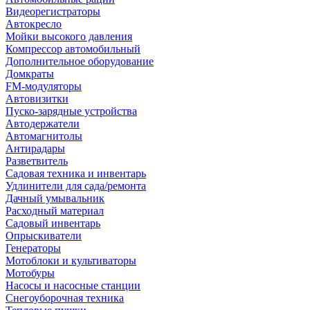
Видеорегистраторы
Автокресло
Мойки высокого давления
Компрессор автомобильный
Дополнительное оборудование
Домкраты
FM-модуляторы
Автовизитки
Пуско-зарядные устройства
Автодержатели
Автомагнитолы
Антирадары
Разветвитель
Садовая техника и инвентарь
Удлинители для сада/ремонта
Дачный умывальник
Расходный материал
Садовый инвентарь
Опрыскиватели
Генераторы
Мотоблоки и культиваторы
Мотобуры
Насосы и насосные станции
Снегоуборочная техника