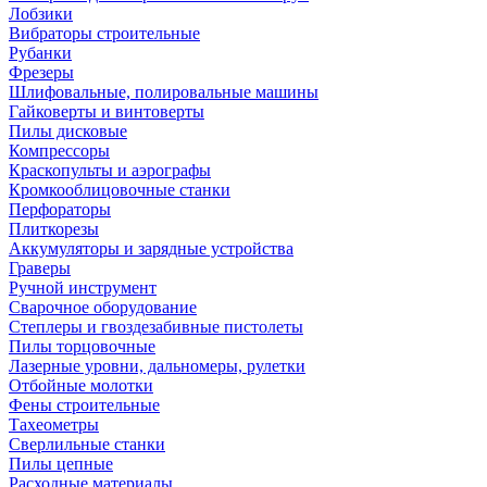
Лобзики
Вибраторы строительные
Рубанки
Фрезеры
Шлифовальные, полировальные машины
Гайковерты и винтоверты
Пилы дисковые
Компрессоры
Краскопульты и аэрографы
Кромкооблицовочные станки
Перфораторы
Плиткорезы
Аккумуляторы и зарядные устройства
Граверы
Ручной инструмент
Сварочное оборудование
Степлеры и гвоздезабивные пистолеты
Пилы торцовочные
Лазерные уровни, дальномеры, рулетки
Отбойные молотки
Фены строительные
Тахеометры
Сверлильные станки
Пилы цепные
Расходные материалы