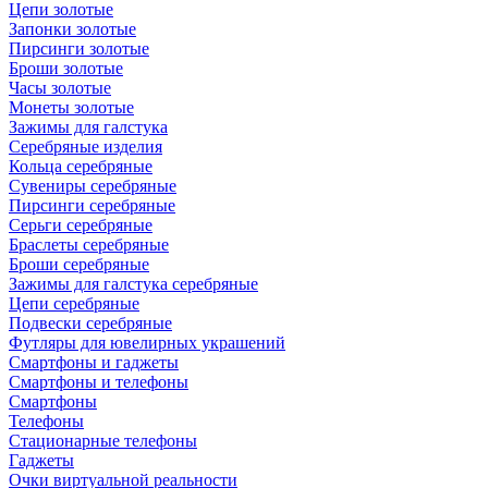
Цепи золотые
Запонки золотые
Пирсинги золотые
Броши золотые
Часы золотые
Монеты золотые
Зажимы для галстука
Серебряные изделия
Кольца серебряные
Сувениры серебряные
Пирсинги серебряные
Серьги серебряные
Браслеты серебряные
Броши серебряные
Зажимы для галстука серебряные
Цепи серебряные
Подвески серебряные
Футляры для ювелирных украшений
Смартфоны и гаджеты
Смартфоны и телефоны
Смартфоны
Телефоны
Стационарные телефоны
Гаджеты
Очки виртуальной реальности