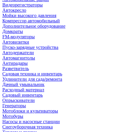
Видеорегистраторы
Автокресло
Мойки высокого давления
Компрессор автомобильный
Дополнительное оборудование
Домкраты
FM-модуляторы
Автовизитки
Пуско-зарядные устройства
Автодержатели
Автомагнитолы
Антирадары
Разветвитель
Садовая техника и инвентарь
Удлинители для сада/ремонта
Дачный умывальник
Расходный материал
Садовый инвентарь
Опрыскиватели
Генераторы
Мотоблоки и культиваторы
Мотобуры
Насосы и насосные станции
Снегоуборочная техника