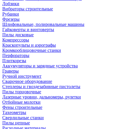
Лобзики
Вибраторы строительные
Рубанки
Фрезеры
Шлифовальные, полировальные машины
Гайковерты и винтоверты
Пилы дисковые
Компрессоры
Краскопульты и аэрографы
Кромкооблицовочные станки
Перфораторы
Плиткорезы
Аккумуляторы и зарядные устройства
Граверы
Ручной инструмент
Сварочное оборудование
Степлеры и гвоздезабивные пистолеты
Пилы торцовочные
Лазерные уровни, дальномеры, рулетки
Отбойные молотки
Фены строительные
Тахеометры
Сверлильные станки
Пилы цепные
Расходные материалы