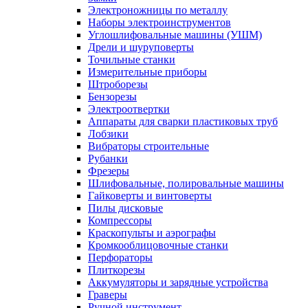
Электроножницы по металлу
Наборы электроинструментов
Углошлифовальные машины (УШМ)
Дрели и шуруповерты
Точильные станки
Измерительные приборы
Штроборезы
Бензорезы
Электроотвертки
Аппараты для сварки пластиковых труб
Лобзики
Вибраторы строительные
Рубанки
Фрезеры
Шлифовальные, полировальные машины
Гайковерты и винтоверты
Пилы дисковые
Компрессоры
Краскопульты и аэрографы
Кромкооблицовочные станки
Перфораторы
Плиткорезы
Аккумуляторы и зарядные устройства
Граверы
Ручной инструмент