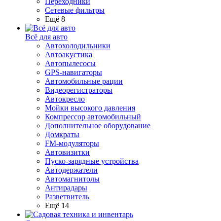
Переходники
Сетевые фильтры
Ещё 8
Всё для авто
Автохолодильники
Автоакустика
Автопылесосы
GPS-навигаторы
Автомобильные рации
Видеорегистраторы
Автокресло
Мойки высокого давления
Компрессор автомобильный
Дополнительное оборудование
Домкраты
FM-модуляторы
Автовизитки
Пуско-зарядные устройства
Автодержатели
Автомагнитолы
Антирадары
Разветвитель
Ещё 14