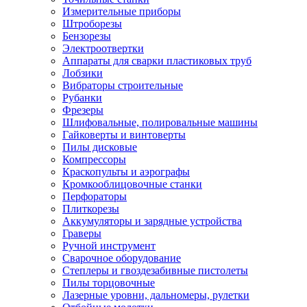
Измерительные приборы
Штроборезы
Бензорезы
Электроотвертки
Аппараты для сварки пластиковых труб
Лобзики
Вибраторы строительные
Рубанки
Фрезеры
Шлифовальные, полировальные машины
Гайковерты и винтоверты
Пилы дисковые
Компрессоры
Краскопульты и аэрографы
Кромкооблицовочные станки
Перфораторы
Плиткорезы
Аккумуляторы и зарядные устройства
Граверы
Ручной инструмент
Сварочное оборудование
Степлеры и гвоздезабивные пистолеты
Пилы торцовочные
Лазерные уровни, дальномеры, рулетки