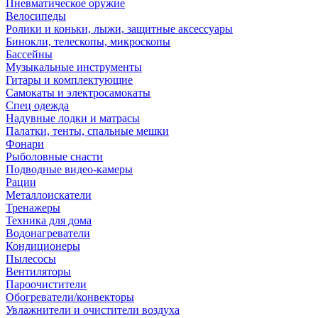
Пневматическое оружие
Велосипеды
Ролики и коньки, лыжи, защитные аксессуары
Бинокли, телескопы, микроскопы
Бассейны
Музыкальные инструменты
Гитары и комплектующие
Самокаты и электросамокаты
Спец одежда
Надувные лодки и матрасы
Палатки, тенты, спальные мешки
Фонари
Рыболовные снасти
Подводные видео-камеры
Рации
Металлоискатели
Тренажеры
Техника для дома
Водонагреватели
Кондиционеры
Пылесосы
Вентиляторы
Пароочистители
Обогреватели/конвекторы
Увлажнители и очистители воздуха