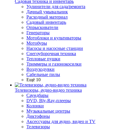
Садовая техника и инвентарь
Удлинители для сада/ремонта
Дачный умывальник
Расходный материал
Садовый инвентарь
Опрыскиватели
Генераторы
Мотоблоки и культиваторы
Мотобуры
Насосы и насосные станции
Снегоуборочная техника
Тепловые пушки
Триммеры и газонокосилки
Воздуходувки
Сабельные пилы
Ещё 10
Телевизоры, аудио-видео техника
Саундбары
DVD, Bly-Ray-плееры
Колонки
Музыкальные центры
Диктофоны
Аксессуары для аудио, видео и TV
Телевизоры