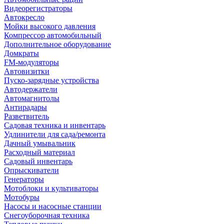
Видеорегистраторы
Автокресло
Мойки высокого давления
Компрессор автомобильный
Дополнительное оборудование
Домкраты
FM-модуляторы
Автовизитки
Пуско-зарядные устройства
Автодержатели
Автомагнитолы
Антирадары
Разветвитель
Садовая техника и инвентарь
Удлинители для сада/ремонта
Дачный умывальник
Расходный материал
Садовый инвентарь
Опрыскиватели
Генераторы
Мотоблоки и культиваторы
Мотобуры
Насосы и насосные станции
Снегоуборочная техника