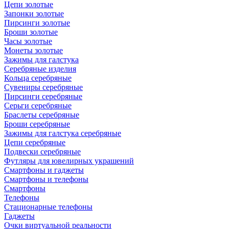
Цепи золотые
Запонки золотые
Пирсинги золотые
Броши золотые
Часы золотые
Монеты золотые
Зажимы для галстука
Серебряные изделия
Кольца серебряные
Сувениры серебряные
Пирсинги серебряные
Серьги серебряные
Браслеты серебряные
Броши серебряные
Зажимы для галстука серебряные
Цепи серебряные
Подвески серебряные
Футляры для ювелирных украшений
Смартфоны и гаджеты
Смартфоны и телефоны
Смартфоны
Телефоны
Стационарные телефоны
Гаджеты
Очки виртуальной реальности