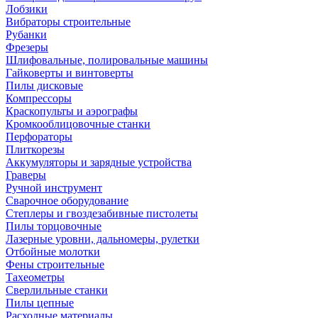
Лобзики
Вибраторы строительные
Рубанки
Фрезеры
Шлифовальные, полировальные машины
Гайковерты и винтоверты
Пилы дисковые
Компрессоры
Краскопульты и аэрографы
Кромкооблицовочные станки
Перфораторы
Плиткорезы
Аккумуляторы и зарядные устройства
Граверы
Ручной инструмент
Сварочное оборудование
Степлеры и гвоздезабивные пистолеты
Пилы торцовочные
Лазерные уровни, дальномеры, рулетки
Отбойные молотки
Фены строительные
Тахеометры
Сверлильные станки
Пилы цепные
Расходные материалы