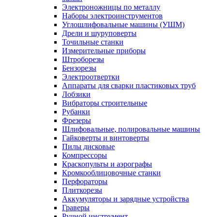
Электроножницы по металлу
Наборы электроинструментов
Углошлифовальные машины (УШМ)
Дрели и шуруповерты
Точильные станки
Измерительные приборы
Штроборезы
Бензорезы
Электроотвертки
Аппараты для сварки пластиковых труб
Лобзики
Вибраторы строительные
Рубанки
Фрезеры
Шлифовальные, полировальные машины
Гайковерты и винтоверты
Пилы дисковые
Компрессоры
Краскопульты и аэрографы
Кромкооблицовочные станки
Перфораторы
Плиткорезы
Аккумуляторы и зарядные устройства
Граверы
Ручной инструмент