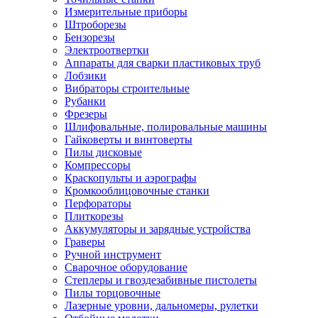
Измерительные приборы
Штроборезы
Бензорезы
Электроотвертки
Аппараты для сварки пластиковых труб
Лобзики
Вибраторы строительные
Рубанки
Фрезеры
Шлифовальные, полировальные машины
Гайковерты и винтоверты
Пилы дисковые
Компрессоры
Краскопульты и аэрографы
Кромкооблицовочные станки
Перфораторы
Плиткорезы
Аккумуляторы и зарядные устройства
Граверы
Ручной инструмент
Сварочное оборудование
Степлеры и гвоздезабивные пистолеты
Пилы торцовочные
Лазерные уровни, дальномеры, рулетки