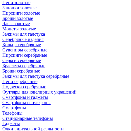
Цепи золотые
Запонки золотые
Пирсинги золотые
Броши золотые
Часы золотые
Монеты золотые
Зажимы для галстука
Серебряные изделия
Кольца серебряные
Сувениры серебряные
Пирсинги серебряные
Серьги серебряные
Браслеты серебряные
Броши серебряные
Зажимы для галстука серебряные
Цепи серебряные
Подвески серебряные
Футляры для ювелирных украшений
Смартфоны и гаджеты
Смартфоны и телефоны
Смартфоны
Телефоны
Стационарные телефоны
Гаджеты
Очки виртуальной реальности