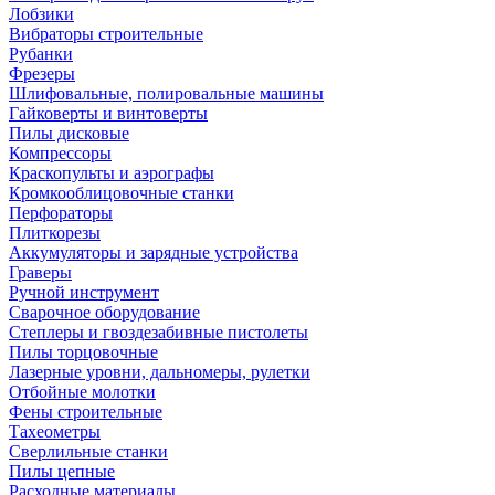
Лобзики
Вибраторы строительные
Рубанки
Фрезеры
Шлифовальные, полировальные машины
Гайковерты и винтоверты
Пилы дисковые
Компрессоры
Краскопульты и аэрографы
Кромкооблицовочные станки
Перфораторы
Плиткорезы
Аккумуляторы и зарядные устройства
Граверы
Ручной инструмент
Сварочное оборудование
Степлеры и гвоздезабивные пистолеты
Пилы торцовочные
Лазерные уровни, дальномеры, рулетки
Отбойные молотки
Фены строительные
Тахеометры
Сверлильные станки
Пилы цепные
Расходные материалы