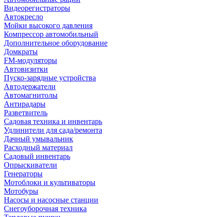
Видеорегистраторы
Автокресло
Мойки высокого давления
Компрессор автомобильный
Дополнительное оборудование
Домкраты
FM-модуляторы
Автовизитки
Пуско-зарядные устройства
Автодержатели
Автомагнитолы
Антирадары
Разветвитель
Садовая техника и инвентарь
Удлинители для сада/ремонта
Дачный умывальник
Расходный материал
Садовый инвентарь
Опрыскиватели
Генераторы
Мотоблоки и культиваторы
Мотобуры
Насосы и насосные станции
Снегоуборочная техника