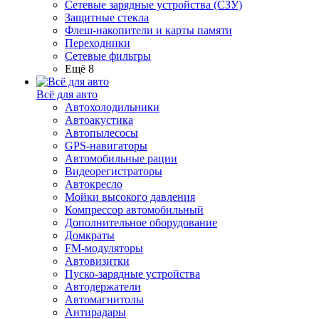
Сетевые зарядные устройства (СЗУ)
Защитные стекла
Флеш-накопители и карты памяти
Переходники
Сетевые фильтры
Ещё 8
Всё для авто
Автохолодильники
Автоакустика
Автопылесосы
GPS-навигаторы
Автомобильные рации
Видеорегистраторы
Автокресло
Мойки высокого давления
Компрессор автомобильный
Дополнительное оборудование
Домкраты
FM-модуляторы
Автовизитки
Пуско-зарядные устройства
Автодержатели
Автомагнитолы
Антирадары