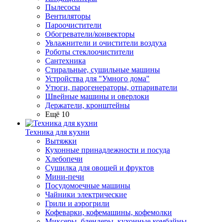
Пылесосы
Вентиляторы
Пароочистители
Обогреватели/конвекторы
Увлажнители и очистители воздуха
Роботы стеклоочистители
Сантехника
Стиральные, сушильные машины
Устройства для "Умного дома"
Утюги, парогенераторы, отпариватели
Швейные машины и оверлоки
Держатели, кронштейны
Ещё 10
Техника для кухни
Вытяжки
Кухонные принадлежности и посуда
Хлебопечи
Сушилка для овощей и фруктов
Мини-печи
Посудомоечные машины
Чайники электрические
Грили и аэрогрили
Кофеварки, кофемашины, кофемолки
Миксеры, блендеры, кухонные комбайны