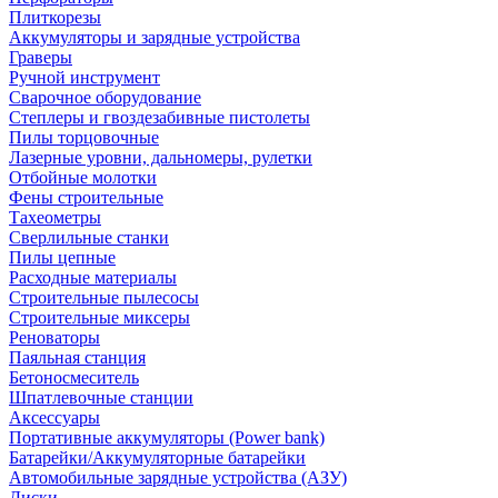
Плиткорезы
Аккумуляторы и зарядные устройства
Граверы
Ручной инструмент
Сварочное оборудование
Степлеры и гвоздезабивные пистолеты
Пилы торцовочные
Лазерные уровни, дальномеры, рулетки
Отбойные молотки
Фены строительные
Тахеометры
Сверлильные станки
Пилы цепные
Расходные материалы
Строительные пылесосы
Строительные миксеры
Реноваторы
Паяльная станция
Бетоносмеситель
Шпатлевочные станции
Аксессуары
Портативные аккумуляторы (Power bank)
Батарейки/Аккумуляторные батарейки
Автомобильные зарядные устройства (АЗУ)
Диски