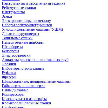
Инструменты и строительная техника
Рейсмусовые станки
Инструменты
Замки
Электроножницы по металлу
Наборы электроинструментов
Углошлифовальные машины (УШМ)
Дрели и шуруповерты
Точильные станки
Измерительные приборы
Штроборезы
Бензорезы
Электроотвертки
Аппараты для сварки пластиковых труб
Лобзики
Вибраторы строительные
Рубанки
Фрезеры
Шлифовальные, полировальные машины
Гайковерты и винтоверты
Пилы дисковые
Компрессоры
Краскопульты и аэрографы
Кромкооблицовочные станки
Перфораторы