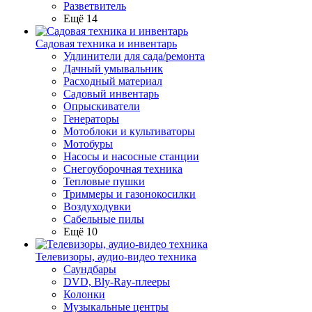
Разветвитель
Ещё 14
Садовая техника и инвентарь
Удлинители для сада/ремонта
Дачный умывальник
Расходный материал
Садовый инвентарь
Опрыскиватели
Генераторы
Мотоблоки и культиваторы
Мотобуры
Насосы и насосные станции
Снегоуборочная техника
Тепловые пушки
Триммеры и газонокосилки
Воздуходувки
Сабельные пилы
Ещё 10
Телевизоры, аудио-видео техника
Саундбары
DVD, Bly-Ray-плееры
Колонки
Музыкальные центры