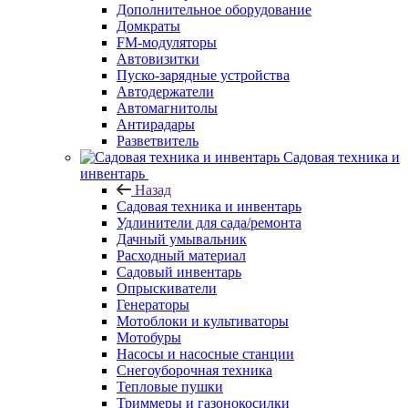
Дополнительное оборудование
Домкраты
FM-модуляторы
Автовизитки
Пуско-зарядные устройства
Автодержатели
Автомагнитолы
Антирадары
Разветвитель
Садовая техника и
инвентарь
Назад
Садовая техника и инвентарь
Удлинители для сада/ремонта
Дачный умывальник
Расходный материал
Садовый инвентарь
Опрыскиватели
Генераторы
Мотоблоки и культиваторы
Мотобуры
Насосы и насосные станции
Снегоуборочная техника
Тепловые пушки
Триммеры и газонокосилки