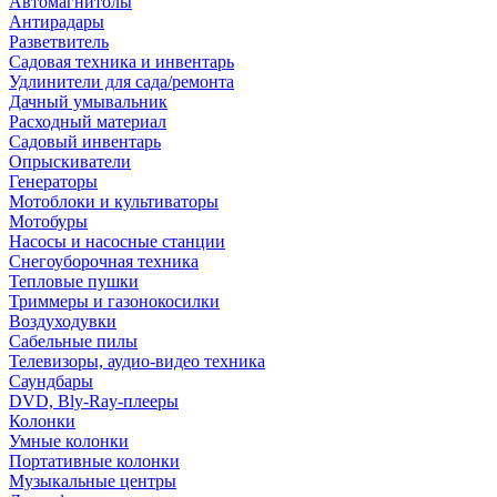
Автомагнитолы
Антирадары
Разветвитель
Садовая техника и инвентарь
Удлинители для сада/ремонта
Дачный умывальник
Расходный материал
Садовый инвентарь
Опрыскиватели
Генераторы
Мотоблоки и культиваторы
Мотобуры
Насосы и насосные станции
Снегоуборочная техника
Тепловые пушки
Триммеры и газонокосилки
Воздуходувки
Сабельные пилы
Телевизоры, аудио-видео техника
Саундбары
DVD, Bly-Ray-плееры
Колонки
Умные колонки
Портативные колонки
Музыкальные центры