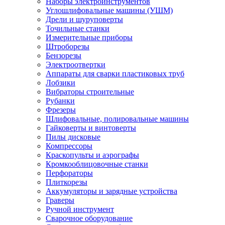
Наборы электроинструментов
Углошлифовальные машины (УШМ)
Дрели и шуруповерты
Точильные станки
Измерительные приборы
Штроборезы
Бензорезы
Электроотвертки
Аппараты для сварки пластиковых труб
Лобзики
Вибраторы строительные
Рубанки
Фрезеры
Шлифовальные, полировальные машины
Гайковерты и винтоверты
Пилы дисковые
Компрессоры
Краскопульты и аэрографы
Кромкооблицовочные станки
Перфораторы
Плиткорезы
Аккумуляторы и зарядные устройства
Граверы
Ручной инструмент
Сварочное оборудование