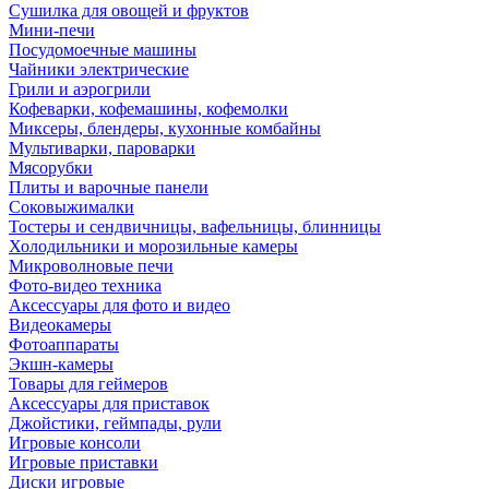
Сушилка для овощей и фруктов
Мини-печи
Посудомоечные машины
Чайники электрические
Грили и аэрогрили
Кофеварки, кофемашины, кофемолки
Миксеры, блендеры, кухонные комбайны
Мультиварки, пароварки
Мясорубки
Плиты и варочные панели
Соковыжималки
Тостеры и сендвичницы, вафельницы, блинницы
Холодильники и морозильные камеры
Микроволновые печи
Фото-видео техника
Аксессуары для фото и видео
Видеокамеры
Фотоаппараты
Экшн-камеры
Товары для геймеров
Аксессуары для приставок
Джойстики, геймпады, рули
Игровые консоли
Игровые приставки
Диски игровые