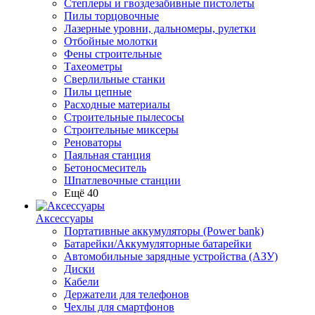
Степлеры и гвоздезабивные пистолеты
Пилы торцовочные
Лазерные уровни, дальномеры, рулетки
Отбойные молотки
Фены строительные
Тахеометры
Сверлильные станки
Пилы цепные
Расходные материалы
Строительные пылесосы
Строительные миксеры
Реноваторы
Паяльная станция
Бетоносмеситель
Шпатлевочные станции
Ещё 40
Аксессуары
Портативные аккумуляторы (Power bank)
Батарейки/Аккумуляторные батарейки
Автомобильные зарядные устройства (АЗУ)
Диски
Кабели
Держатели для телефонов
Чехлы для смартфонов