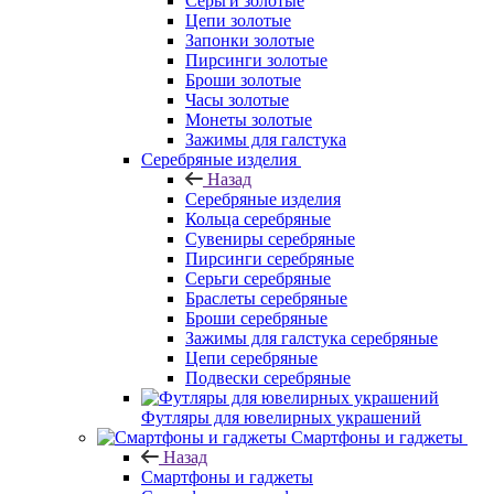
Серьги золотые
Цепи золотые
Запонки золотые
Пирсинги золотые
Броши золотые
Часы золотые
Монеты золотые
Зажимы для галстука
Серебряные изделия
Назад
Серебряные изделия
Кольца серебряные
Сувениры серебряные
Пирсинги серебряные
Серьги серебряные
Браслеты серебряные
Броши серебряные
Зажимы для галстука серебряные
Цепи серебряные
Подвески серебряные
Футляры для ювелирных украшений
Смартфоны и гаджеты
Назад
Смартфоны и гаджеты