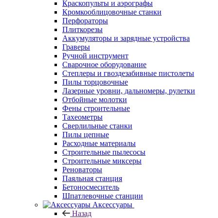
Краскопульты и аэрографы
Кромкооблицовочные станки
Перфораторы
Плиткорезы
Аккумуляторы и зарядные устройства
Граверы
Ручной инструмент
Сварочное оборудование
Степлеры и гвоздезабивные пистолеты
Пилы торцовочные
Лазерные уровни, дальномеры, рулетки
Отбойные молотки
Фены строительные
Тахеометры
Сверлильные станки
Пилы цепные
Расходные материалы
Строительные пылесосы
Строительные миксеры
Реноваторы
Паяльная станция
Бетоносмеситель
Шпатлевочные станции
Аксессуары
Назад