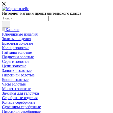
Интернет-магазин представительского класса
Каталог
Ювелирные изделия
Золотые изделия
Браслеты золотые
Кольца золотые
Гайтаны золотые
Подвески золотые
Серьги золотые
Цепи золотые
Запонки золотые
Пирсинги золотые
Броши золотые
Часы золотые
Монеты золотые
Зажимы для галстука
Серебряные изделия
Кольца серебряные
Сувениры серебряные
Пирсинги серебряные