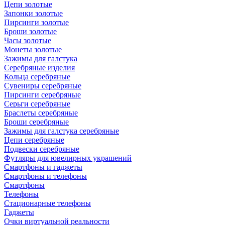
Цепи золотые
Запонки золотые
Пирсинги золотые
Броши золотые
Часы золотые
Монеты золотые
Зажимы для галстука
Серебряные изделия
Кольца серебряные
Сувениры серебряные
Пирсинги серебряные
Серьги серебряные
Браслеты серебряные
Броши серебряные
Зажимы для галстука серебряные
Цепи серебряные
Подвески серебряные
Футляры для ювелирных украшений
Смартфоны и гаджеты
Смартфоны и телефоны
Смартфоны
Телефоны
Стационарные телефоны
Гаджеты
Очки виртуальной реальности