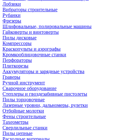
Лобзики
Вибраторы строительные
Рубанки
Фрезеры
Шлифовальные, полировальные машины
Гайковерты и винтоверты
Пилы дисковые
Компрессоры
Краскопульты и аэрографы
Кромкооблицовочные станки
Перфораторы
Плиткорезы
Аккумуляторы и зарядные устройства
Граверы
Ручной инструмент
Сварочное оборудование
Степлеры и гвоздезабивные пистолеты
Пилы торцовочные
Лазерные уровни, дальномеры, рулетки
Отбойные молотки
Фены строительные
Тахеометры
Сверлильные станки
Пилы цепные
Расходные материалы