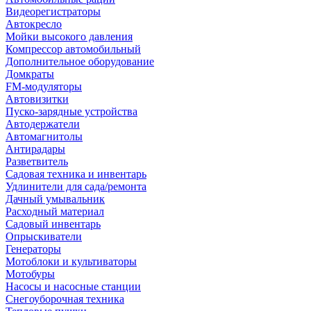
Видеорегистраторы
Автокресло
Мойки высокого давления
Компрессор автомобильный
Дополнительное оборудование
Домкраты
FM-модуляторы
Автовизитки
Пуско-зарядные устройства
Автодержатели
Автомагнитолы
Антирадары
Разветвитель
Садовая техника и инвентарь
Удлинители для сада/ремонта
Дачный умывальник
Расходный материал
Садовый инвентарь
Опрыскиватели
Генераторы
Мотоблоки и культиваторы
Мотобуры
Насосы и насосные станции
Снегоуборочная техника