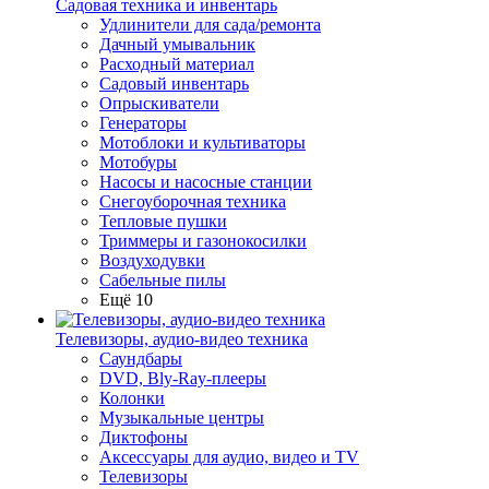
Садовая техника и инвентарь
Удлинители для сада/ремонта
Дачный умывальник
Расходный материал
Садовый инвентарь
Опрыскиватели
Генераторы
Мотоблоки и культиваторы
Мотобуры
Насосы и насосные станции
Снегоуборочная техника
Тепловые пушки
Триммеры и газонокосилки
Воздуходувки
Сабельные пилы
Ещё 10
Телевизоры, аудио-видео техника
Саундбары
DVD, Bly-Ray-плееры
Колонки
Музыкальные центры
Диктофоны
Аксессуары для аудио, видео и TV
Телевизоры