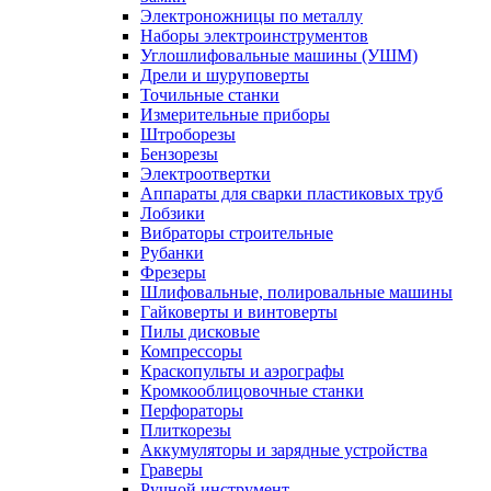
Электроножницы по металлу
Наборы электроинструментов
Углошлифовальные машины (УШМ)
Дрели и шуруповерты
Точильные станки
Измерительные приборы
Штроборезы
Бензорезы
Электроотвертки
Аппараты для сварки пластиковых труб
Лобзики
Вибраторы строительные
Рубанки
Фрезеры
Шлифовальные, полировальные машины
Гайковерты и винтоверты
Пилы дисковые
Компрессоры
Краскопульты и аэрографы
Кромкооблицовочные станки
Перфораторы
Плиткорезы
Аккумуляторы и зарядные устройства
Граверы
Ручной инструмент