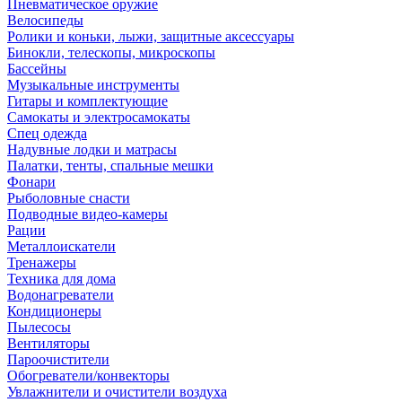
Пневматическое оружие
Велосипеды
Ролики и коньки, лыжи, защитные аксессуары
Бинокли, телескопы, микроскопы
Бассейны
Музыкальные инструменты
Гитары и комплектующие
Самокаты и электросамокаты
Спец одежда
Надувные лодки и матрасы
Палатки, тенты, спальные мешки
Фонари
Рыболовные снасти
Подводные видео-камеры
Рации
Металлоискатели
Тренажеры
Техника для дома
Водонагреватели
Кондиционеры
Пылесосы
Вентиляторы
Пароочистители
Обогреватели/конвекторы
Увлажнители и очистители воздуха