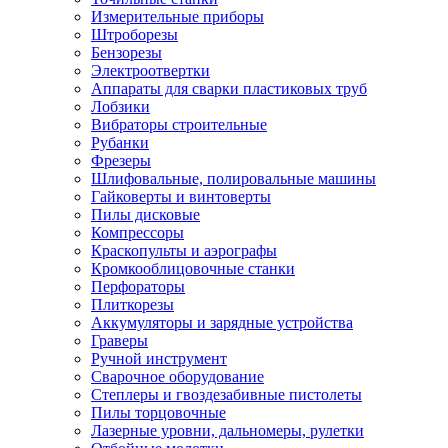
Измерительные приборы
Штроборезы
Бензорезы
Электроотвертки
Аппараты для сварки пластиковых труб
Лобзики
Вибраторы строительные
Рубанки
Фрезеры
Шлифовальные, полировальные машины
Гайковерты и винтоверты
Пилы дисковые
Компрессоры
Краскопульты и аэрографы
Кромкооблицовочные станки
Перфораторы
Плиткорезы
Аккумуляторы и зарядные устройства
Граверы
Ручной инструмент
Сварочное оборудование
Степлеры и гвоздезабивные пистолеты
Пилы торцовочные
Лазерные уровни, дальномеры, рулетки