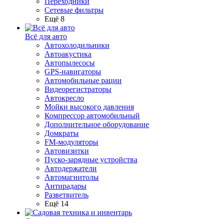
Переходники
Сетевые фильтры
Ещё 8
Всё для авто
Автохолодильники
Автоакустика
Автопылесосы
GPS-навигаторы
Автомобильные рации
Видеорегистраторы
Автокресло
Мойки высокого давления
Компрессор автомобильный
Дополнительное оборудование
Домкраты
FM-модуляторы
Автовизитки
Пуско-зарядные устройства
Автодержатели
Автомагнитолы
Антирадары
Разветвитель
Ещё 14