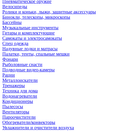
Пневматическое оружие
Велосипеды
Ролики и коньки, лыжи, защитные аксессуары
Бинокли, телескопы, микроскопы
Бассейны
Музыкальные инструменты
Гитары и комплектующие
Самокаты и электросамокаты
Спец одежда
Надувные лодки и матрасы
Палатки, тенты, спальные мешки
Фонари
Рыболовные снасти
Подводные видео-камеры
Рации
Металлоискатели
Тренажеры
Техника для дома
Водонагреватели
Кондиционеры
Пылесосы
Вентиляторы
Пароочистители
Обогреватели/конвекторы
Увлажнители и очистители воздуха