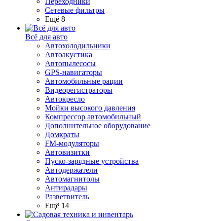
Переходники
Сетевые фильтры
Ещё 8
Всё для авто
Автохолодильники
Автоакустика
Автопылесосы
GPS-навигаторы
Автомобильные рации
Видеорегистраторы
Автокресло
Мойки высокого давления
Компрессор автомобильный
Дополнительное оборудование
Домкраты
FM-модуляторы
Автовизитки
Пуско-зарядные устройства
Автодержатели
Автомагнитолы
Антирадары
Разветвитель
Ещё 14