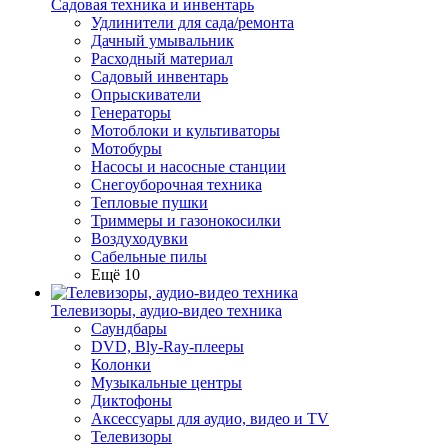
Садовая техника и инвентарь
Удлинители для сада/ремонта
Дачный умывальник
Расходный материал
Садовый инвентарь
Опрыскиватели
Генераторы
Мотоблоки и культиваторы
Мотобуры
Насосы и насосные станции
Снегоуборочная техника
Тепловые пушки
Триммеры и газонокосилки
Воздуходувки
Сабельные пилы
Ещё 10
Телевизоры, аудио-видео техника
Саундбары
DVD, Bly-Ray-плееры
Колонки
Музыкальные центры
Диктофоны
Аксессуары для аудио, видео и TV
Телевизоры