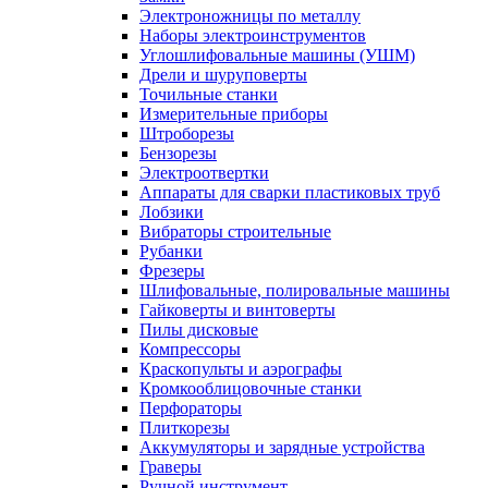
Электроножницы по металлу
Наборы электроинструментов
Углошлифовальные машины (УШМ)
Дрели и шуруповерты
Точильные станки
Измерительные приборы
Штроборезы
Бензорезы
Электроотвертки
Аппараты для сварки пластиковых труб
Лобзики
Вибраторы строительные
Рубанки
Фрезеры
Шлифовальные, полировальные машины
Гайковерты и винтоверты
Пилы дисковые
Компрессоры
Краскопульты и аэрографы
Кромкооблицовочные станки
Перфораторы
Плиткорезы
Аккумуляторы и зарядные устройства
Граверы
Ручной инструмент