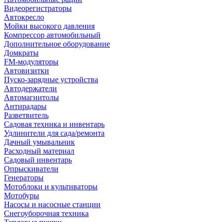
Видеорегистраторы
Автокресло
Мойки высокого давления
Компрессор автомобильный
Дополнительное оборудование
Домкраты
FM-модуляторы
Автовизитки
Пуско-зарядные устройства
Автодержатели
Автомагнитолы
Антирадары
Разветвитель
Садовая техника и инвентарь
Удлинители для сада/ремонта
Дачный умывальник
Расходный материал
Садовый инвентарь
Опрыскиватели
Генераторы
Мотоблоки и культиваторы
Мотобуры
Насосы и насосные станции
Снегоуборочная техника