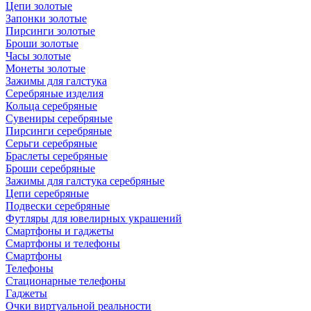
Цепи золотые
Запонки золотые
Пирсинги золотые
Броши золотые
Часы золотые
Монеты золотые
Зажимы для галстука
Серебряные изделия
Кольца серебряные
Сувениры серебряные
Пирсинги серебряные
Серьги серебряные
Браслеты серебряные
Броши серебряные
Зажимы для галстука серебряные
Цепи серебряные
Подвески серебряные
Футляры для ювелирных украшений
Смартфоны и гаджеты
Смартфоны и телефоны
Смартфоны
Телефоны
Стационарные телефоны
Гаджеты
Очки виртуальной реальности