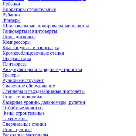
Лобзики
Вибраторы строительные
Рубанки
Фрезеры
Шлифовальные, полировальные машины
Гайковерты и винтоверты
Пилы дисковые
Компрессоры
Краскопульты и аэрографы
Кромкооблицовочные станки
Перфораторы
Плиткорезы
Аккумуляторы и зарядные устройства
Граверы
Ручной инструмент
Сварочное оборудование
Степлеры и гвоздезабивные пистолеты
Пилы торцовочные
Лазерные уровни, дальномеры, рулетки
Отбойные молотки
Фены строительные
Тахеометры
Сверлильные станки
Пилы цепные
Расходные материалы