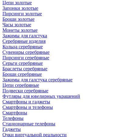
Цепи золотые
Запонки золотые
Пирсинги золотые
Броши золотые
Часы золотые
Монеты золотые
Зажимы для галстука
Серебряные изделия
Кольца серебряные
Сувениры серебряные
Пирсинги серебряные
Серьги серебряные
Браслеты серебряные
Броши серебряные
Зажимы для галстука серебряные
Цепи серебряные
Подвески серебряные
Футляры для ювелирных украшений
Смартфоны и гаджеты
Смартфоны и телефоны
Смартфоны
Телефоны
Стационарные телефоны
Гаджеты
Очки виртуальной реальности