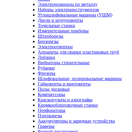
Электроножницы по металлу
Наборы электроинструментов
Углошлифовальные машины (УШМ)
Дрели и шуруповерты
Точильные станки
Измерительные приборы
Штроборезы
Бензорезы
Электроотвертки
Аппараты для сварки пластиковых труб
Лобзики
Вибраторы строительные
Рубанки
Фрезеры
Шлифовальные, полировальные машины
Гайковерты и винтоверты
Пилы дисковые
Компрессоры
Краскопульты и аэрографы
Кромкооблицовочные станки
Перфораторы
Плиткорезы
Аккумуляторы и зарядные устройства
Граверы
Ручной инструмент