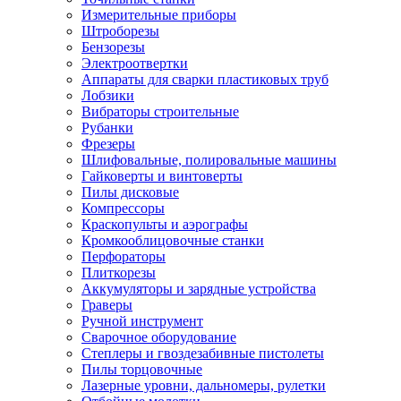
Измерительные приборы
Штроборезы
Бензорезы
Электроотвертки
Аппараты для сварки пластиковых труб
Лобзики
Вибраторы строительные
Рубанки
Фрезеры
Шлифовальные, полировальные машины
Гайковерты и винтоверты
Пилы дисковые
Компрессоры
Краскопульты и аэрографы
Кромкооблицовочные станки
Перфораторы
Плиткорезы
Аккумуляторы и зарядные устройства
Граверы
Ручной инструмент
Сварочное оборудование
Степлеры и гвоздезабивные пистолеты
Пилы торцовочные
Лазерные уровни, дальномеры, рулетки