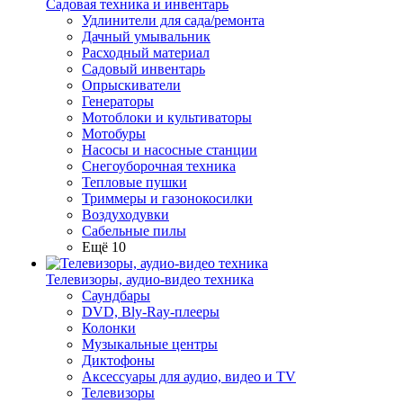
Садовая техника и инвентарь
Удлинители для сада/ремонта
Дачный умывальник
Расходный материал
Садовый инвентарь
Опрыскиватели
Генераторы
Мотоблоки и культиваторы
Мотобуры
Насосы и насосные станции
Снегоуборочная техника
Тепловые пушки
Триммеры и газонокосилки
Воздуходувки
Сабельные пилы
Ещё 10
Телевизоры, аудио-видео техника
Саундбары
DVD, Bly-Ray-плееры
Колонки
Музыкальные центры
Диктофоны
Аксессуары для аудио, видео и TV
Телевизоры