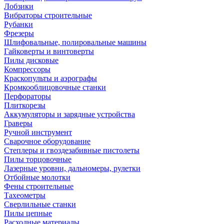
Лобзики
Вибраторы строительные
Рубанки
Фрезеры
Шлифовальные, полировальные машины
Гайковерты и винтоверты
Пилы дисковые
Компрессоры
Краскопульты и аэрографы
Кромкооблицовочные станки
Перфораторы
Плиткорезы
Аккумуляторы и зарядные устройства
Граверы
Ручной инструмент
Сварочное оборудование
Степлеры и гвоздезабивные пистолеты
Пилы торцовочные
Лазерные уровни, дальномеры, рулетки
Отбойные молотки
Фены строительные
Тахеометры
Сверлильные станки
Пилы цепные
Расходные материалы