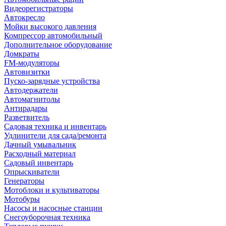
Видеорегистраторы
Автокресло
Мойки высокого давления
Компрессор автомобильный
Дополнительное оборудование
Домкраты
FM-модуляторы
Автовизитки
Пуско-зарядные устройства
Автодержатели
Автомагнитолы
Антирадары
Разветвитель
Садовая техника и инвентарь
Удлинители для сада/ремонта
Дачный умывальник
Расходный материал
Садовый инвентарь
Опрыскиватели
Генераторы
Мотоблоки и культиваторы
Мотобуры
Насосы и насосные станции
Снегоуборочная техника