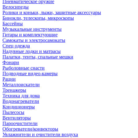
Пневматическое оружие
Велосипеды
Ролики и коньки, лыжи, защитные аксессуары
Бинокли, телескопы, микроскопы
Бассейны
Музыкальные инструменты
Гитары и комплектующие
Самокаты и электросамокаты
Спец одежда
Надувные лодки и матрасы
Палатки, тенты, спальные мешки
Фонари
Рыболовные снасти
Подводные видео-камеры
Рации
Металлоискатели
Тренажеры
Техника для дома
Водонагреватели
Кондиционеры
Пылесосы
Вентиляторы
Пароочистители
Обогреватели/конвекторы
Увлажнители и очистители воздуха