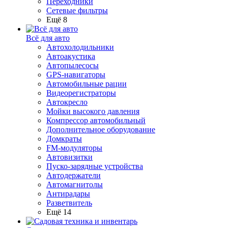
Переходники
Сетевые фильтры
Ещё 8
Всё для авто
Автохолодильники
Автоакустика
Автопылесосы
GPS-навигаторы
Автомобильные рации
Видеорегистраторы
Автокресло
Мойки высокого давления
Компрессор автомобильный
Дополнительное оборудование
Домкраты
FM-модуляторы
Автовизитки
Пуско-зарядные устройства
Автодержатели
Автомагнитолы
Антирадары
Разветвитель
Ещё 14