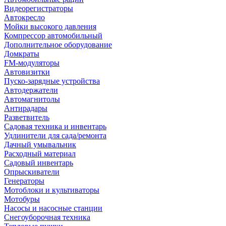
Видеорегистраторы
Автокресло
Мойки высокого давления
Компрессор автомобильный
Дополнительное оборудование
Домкраты
FM-модуляторы
Автовизитки
Пуско-зарядные устройства
Автодержатели
Автомагнитолы
Антирадары
Разветвитель
Садовая техника и инвентарь
Удлинители для сада/ремонта
Дачный умывальник
Расходный материал
Садовый инвентарь
Опрыскиватели
Генераторы
Мотоблоки и культиваторы
Мотобуры
Насосы и насосные станции
Снегоуборочная техника