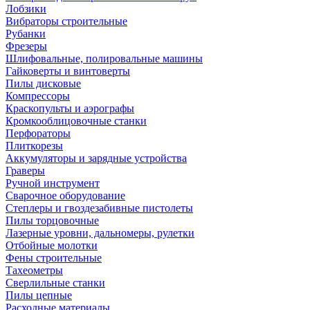
Лобзики
Вибраторы строительные
Рубанки
Фрезеры
Шлифовальные, полировальные машины
Гайковерты и винтоверты
Пилы дисковые
Компрессоры
Краскопульты и аэрографы
Кромкооблицовочные станки
Перфораторы
Плиткорезы
Аккумуляторы и зарядные устройства
Граверы
Ручной инструмент
Сварочное оборудование
Степлеры и гвоздезабивные пистолеты
Пилы торцовочные
Лазерные уровни, дальномеры, рулетки
Отбойные молотки
Фены строительные
Тахеометры
Сверлильные станки
Пилы цепные
Расходные материалы