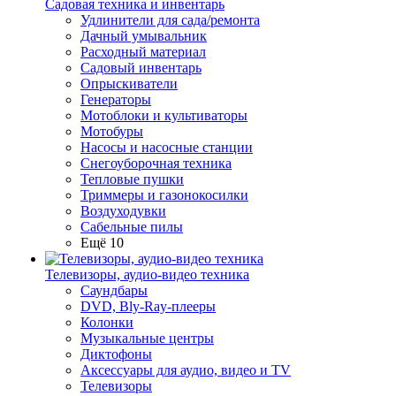
Садовая техника и инвентарь
Удлинители для сада/ремонта
Дачный умывальник
Расходный материал
Садовый инвентарь
Опрыскиватели
Генераторы
Мотоблоки и культиваторы
Мотобуры
Насосы и насосные станции
Снегоуборочная техника
Тепловые пушки
Триммеры и газонокосилки
Воздуходувки
Сабельные пилы
Ещё 10
Телевизоры, аудио-видео техника
Саундбары
DVD, Bly-Ray-плееры
Колонки
Музыкальные центры
Диктофоны
Аксессуары для аудио, видео и TV
Телевизоры