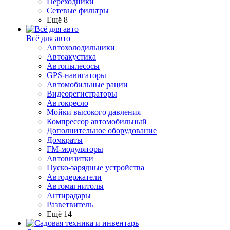
Переходники
Сетевые фильтры
Ещё 8
Всё для авто
Автохолодильники
Автоакустика
Автопылесосы
GPS-навигаторы
Автомобильные рации
Видеорегистраторы
Автокресло
Мойки высокого давления
Компрессор автомобильный
Дополнительное оборудование
Домкраты
FM-модуляторы
Автовизитки
Пуско-зарядные устройства
Автодержатели
Автомагнитолы
Антирадары
Разветвитель
Ещё 14