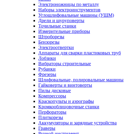
Электроножницы по металлу
Наборы электроинструментов
Углошлифовальные машины (УШМ)
Дрели и шуруповерты
Точильные станки
Измерительные приборы
Штроборезы
Бензорезы
Электроотвертки
Аппараты для сварки пластиковых труб
Лобзики
Вибраторы строительные
Рубанки
Фрезеры
Шлифовальные, полировальные машины
Гайковерты и винтоверты
Пилы дисковые
Компрессоры
Краскопульты и аэрографы
Кромкооблицовочные станки
Перфораторы
Плиткорезы
Аккумуляторы и зарядные устройства
Граверы
Ручной инструмент