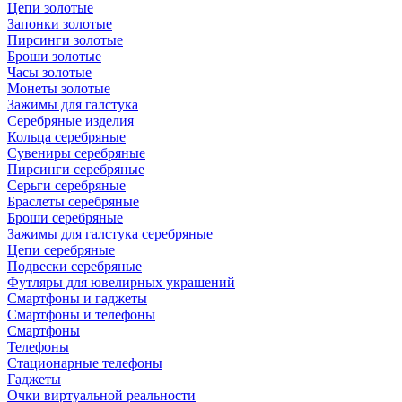
Цепи золотые
Запонки золотые
Пирсинги золотые
Броши золотые
Часы золотые
Монеты золотые
Зажимы для галстука
Серебряные изделия
Кольца серебряные
Сувениры серебряные
Пирсинги серебряные
Серьги серебряные
Браслеты серебряные
Броши серебряные
Зажимы для галстука серебряные
Цепи серебряные
Подвески серебряные
Футляры для ювелирных украшений
Смартфоны и гаджеты
Смартфоны и телефоны
Смартфоны
Телефоны
Стационарные телефоны
Гаджеты
Очки виртуальной реальности