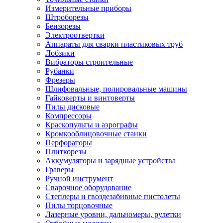
Измерительные приборы
Штроборезы
Бензорезы
Электроотвертки
Аппараты для сварки пластиковых труб
Лобзики
Вибраторы строительные
Рубанки
Фрезеры
Шлифовальные, полировальные машины
Гайковерты и винтоверты
Пилы дисковые
Компрессоры
Краскопульты и аэрографы
Кромкооблицовочные станки
Перфораторы
Плиткорезы
Аккумуляторы и зарядные устройства
Граверы
Ручной инструмент
Сварочное оборудование
Степлеры и гвоздезабивные пистолеты
Пилы торцовочные
Лазерные уровни, дальномеры, рулетки