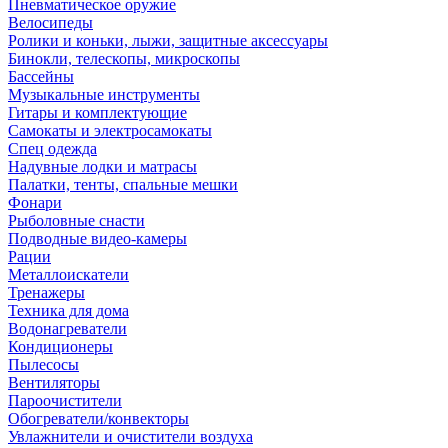
Пневматическое оружие
Велосипеды
Ролики и коньки, лыжи, защитные аксессуары
Бинокли, телескопы, микроскопы
Бассейны
Музыкальные инструменты
Гитары и комплектующие
Самокаты и электросамокаты
Спец одежда
Надувные лодки и матрасы
Палатки, тенты, спальные мешки
Фонари
Рыболовные снасти
Подводные видео-камеры
Рации
Металлоискатели
Тренажеры
Техника для дома
Водонагреватели
Кондиционеры
Пылесосы
Вентиляторы
Пароочистители
Обогреватели/конвекторы
Увлажнители и очистители воздуха