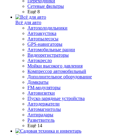
Переходники
Сетевые фильтры
Ещё 8
Всё для авто
Автохолодильники
Автоакустика
Автопылесосы
GPS-навигаторы
Автомобильные рации
Видеорегистраторы
Автокресло
Мойки высокого давления
Компрессор автомобильный
Дополнительное оборудование
Домкраты
FM-модуляторы
Автовизитки
Пуско-зарядные устройства
Автодержатели
Автомагнитолы
Антирадары
Разветвитель
Ещё 14