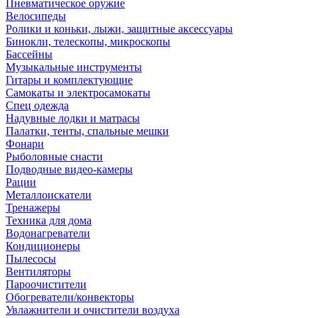
Пневматическое оружие
Велосипеды
Ролики и коньки, лыжи, защитные аксессуары
Бинокли, телескопы, микроскопы
Бассейны
Музыкальные инструменты
Гитары и комплектующие
Самокаты и электросамокаты
Спец одежда
Надувные лодки и матрасы
Палатки, тенты, спальные мешки
Фонари
Рыболовные снасти
Подводные видео-камеры
Рации
Металлоискатели
Тренажеры
Техника для дома
Водонагреватели
Кондиционеры
Пылесосы
Вентиляторы
Пароочистители
Обогреватели/конвекторы
Увлажнители и очистители воздуха