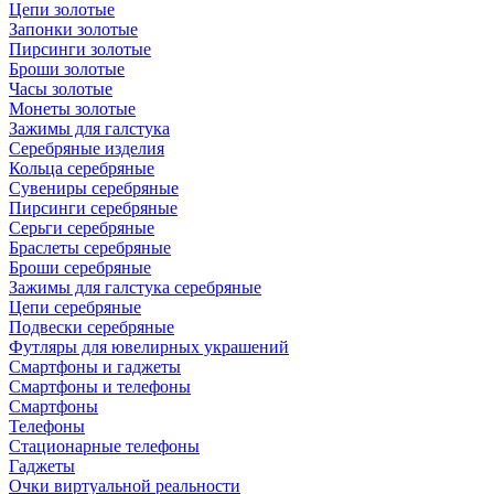
Цепи золотые
Запонки золотые
Пирсинги золотые
Броши золотые
Часы золотые
Монеты золотые
Зажимы для галстука
Серебряные изделия
Кольца серебряные
Сувениры серебряные
Пирсинги серебряные
Серьги серебряные
Браслеты серебряные
Броши серебряные
Зажимы для галстука серебряные
Цепи серебряные
Подвески серебряные
Футляры для ювелирных украшений
Смартфоны и гаджеты
Смартфоны и телефоны
Смартфоны
Телефоны
Стационарные телефоны
Гаджеты
Очки виртуальной реальности