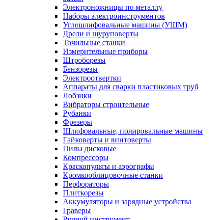
Электроножницы по металлу
Наборы электроинструментов
Углошлифовальные машины (УШМ)
Дрели и шуруповерты
Точильные станки
Измерительные приборы
Штроборезы
Бензорезы
Электроотвертки
Аппараты для сварки пластиковых труб
Лобзики
Вибраторы строительные
Рубанки
Фрезеры
Шлифовальные, полировальные машины
Гайковерты и винтоверты
Пилы дисковые
Компрессоры
Краскопульты и аэрографы
Кромкооблицовочные станки
Перфораторы
Плиткорезы
Аккумуляторы и зарядные устройства
Граверы
Ручной инструмент