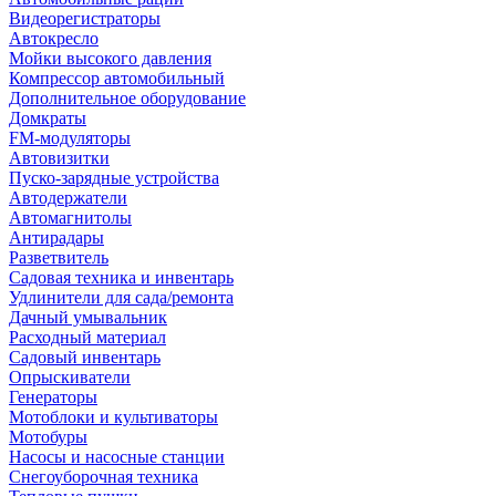
Видеорегистраторы
Автокресло
Мойки высокого давления
Компрессор автомобильный
Дополнительное оборудование
Домкраты
FM-модуляторы
Автовизитки
Пуско-зарядные устройства
Автодержатели
Автомагнитолы
Антирадары
Разветвитель
Садовая техника и инвентарь
Удлинители для сада/ремонта
Дачный умывальник
Расходный материал
Садовый инвентарь
Опрыскиватели
Генераторы
Мотоблоки и культиваторы
Мотобуры
Насосы и насосные станции
Снегоуборочная техника