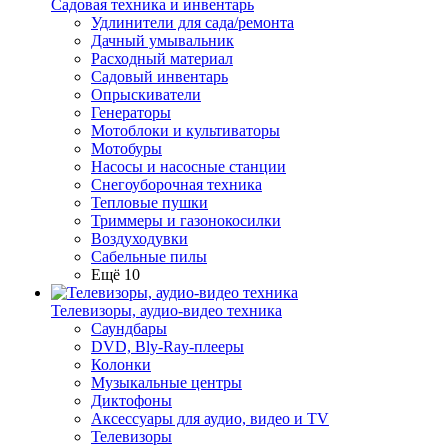
Садовая техника и инвентарь
Удлинители для сада/ремонта
Дачный умывальник
Расходный материал
Садовый инвентарь
Опрыскиватели
Генераторы
Мотоблоки и культиваторы
Мотобуры
Насосы и насосные станции
Снегоуборочная техника
Тепловые пушки
Триммеры и газонокосилки
Воздуходувки
Сабельные пилы
Ещё 10
Телевизоры, аудио-видео техника
Саундбары
DVD, Bly-Ray-плееры
Колонки
Музыкальные центры
Диктофоны
Аксессуары для аудио, видео и TV
Телевизоры