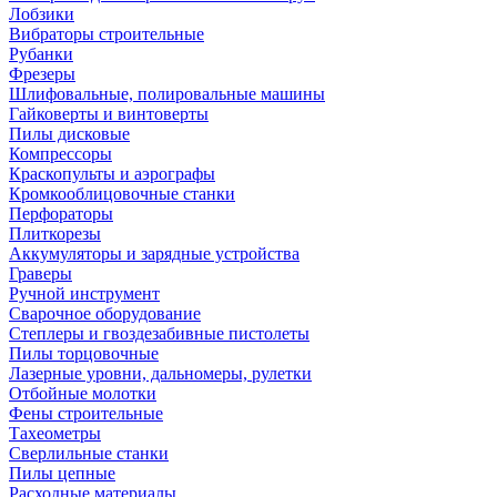
Лобзики
Вибраторы строительные
Рубанки
Фрезеры
Шлифовальные, полировальные машины
Гайковерты и винтоверты
Пилы дисковые
Компрессоры
Краскопульты и аэрографы
Кромкооблицовочные станки
Перфораторы
Плиткорезы
Аккумуляторы и зарядные устройства
Граверы
Ручной инструмент
Сварочное оборудование
Степлеры и гвоздезабивные пистолеты
Пилы торцовочные
Лазерные уровни, дальномеры, рулетки
Отбойные молотки
Фены строительные
Тахеометры
Сверлильные станки
Пилы цепные
Расходные материалы