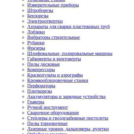
Измерительные приборы
Штроборезы
Бензорезы
Электроотвертки
Аппараты для сварки пластиковых труб
Лобзики
Вибраторы строительные
Рубанки
Фрезеры
Шлифовальные, полировальные машины
Гайковерты и винтоверты
Пилы дисковые
Компрессоры
Краскопульты и аэрографы
Кромкооблицовочные станки
Перфораторы
Плиткорезы
Аккумуляторы и зарядные устройства
Граверы
Ручной инструмент
Сварочное оборудование
Степлеры и гвоздезабивные пистолеты
Пилы торцовочные
Лазерные уровни, дальномеры, рулетки