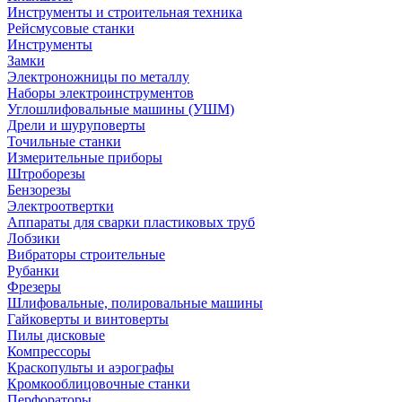
Инструменты и строительная техника
Рейсмусовые станки
Инструменты
Замки
Электроножницы по металлу
Наборы электроинструментов
Углошлифовальные машины (УШМ)
Дрели и шуруповерты
Точильные станки
Измерительные приборы
Штроборезы
Бензорезы
Электроотвертки
Аппараты для сварки пластиковых труб
Лобзики
Вибраторы строительные
Рубанки
Фрезеры
Шлифовальные, полировальные машины
Гайковерты и винтоверты
Пилы дисковые
Компрессоры
Краскопульты и аэрографы
Кромкооблицовочные станки
Перфораторы