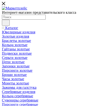
Интернет-магазин представительского класса
Каталог
Ювелирные изделия
Золотые изделия
Браслеты золотые
Кольца золотые
Гайтаны золотые
Подвески золотые
Серьги золотые
Цепи золотые
Запонки золотые
Пирсинги золотые
Броши золотые
Часы золотые
Монеты золотые
Зажимы для галстука
Серебряные изделия
Кольца серебряные
Сувениры серебряные
Пирсинги серебряные