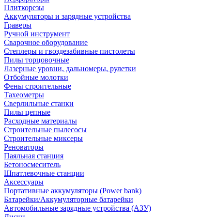
Плиткорезы
Аккумуляторы и зарядные устройства
Граверы
Ручной инструмент
Сварочное оборудование
Степлеры и гвоздезабивные пистолеты
Пилы торцовочные
Лазерные уровни, дальномеры, рулетки
Отбойные молотки
Фены строительные
Тахеометры
Сверлильные станки
Пилы цепные
Расходные материалы
Строительные пылесосы
Строительные миксеры
Реноваторы
Паяльная станция
Бетоносмеситель
Шпатлевочные станции
Аксессуары
Портативные аккумуляторы (Power bank)
Батарейки/Аккумуляторные батарейки
Автомобильные зарядные устройства (АЗУ)
Диски