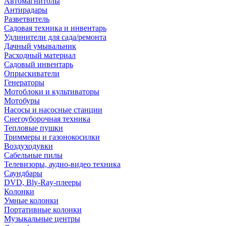
Автомагнитолы
Антирадары
Разветвитель
Садовая техника и инвентарь
Удлинители для сада/ремонта
Дачный умывальник
Расходный материал
Садовый инвентарь
Опрыскиватели
Генераторы
Мотоблоки и культиваторы
Мотобуры
Насосы и насосные станции
Снегоуборочная техника
Тепловые пушки
Триммеры и газонокосилки
Воздуходувки
Сабельные пилы
Телевизоры, аудио-видео техника
Саундбары
DVD, Bly-Ray-плееры
Колонки
Умные колонки
Портативные колонки
Музыкальные центры