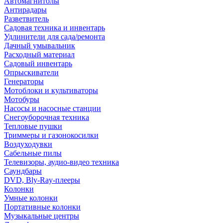
Автомагнитолы
Антирадары
Разветвитель
Садовая техника и инвентарь
Удлинители для сада/ремонта
Дачный умывальник
Расходный материал
Садовый инвентарь
Опрыскиватели
Генераторы
Мотоблоки и культиваторы
Мотобуры
Насосы и насосные станции
Снегоуборочная техника
Тепловые пушки
Триммеры и газонокосилки
Воздуходувки
Сабельные пилы
Телевизоры, аудио-видео техника
Саундбары
DVD, Bly-Ray-плееры
Колонки
Умные колонки
Портативные колонки
Музыкальные центры