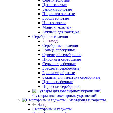
Серьги золотые
Цепи золотые
Запонки золотые
Пирсинги золотые
Броши золотые
Часы золотые
Монеты золотые
Зажимы для галстука
Серебряные изделия
Назад
Серебряные изделия
Кольца серебряные
Сувениры серебряные
Пирсинги серебряные
Серьги серебряные
Браслеты серебряные
Броши серебряные
Зажимы для галстука серебряные
Цепи серебряные
Подвески серебряные
Футляры для ювелирных украшений
Смартфоны и гаджеты
Назад
Смартфоны и гаджеты