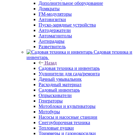
Дополнительное оборудование
Домкраты
FM-модуляторы
Автовизитки
Пуско-зарядные устройства
Автодержатели
Автомагнитолы
Антирадары
Разветвитель
Садовая техника и
инвентарь
Назад
Садовая техника и инвентарь
Удлинители для сада/ремонта
Дачный умывальник
Расходный материал
Садовый инвентарь
Опрыскиватели
Генераторы
Мотоблоки и культиваторы
Мотобуры
Насосы и насосные станции
Снегоуборочная техника
Тепловые пушки
Триммеры и газонокосилки