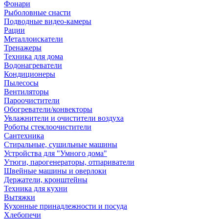
Фонари
Рыболовные снасти
Подводные видео-камеры
Рации
Металлоискатели
Тренажеры
Техника для дома
Водонагреватели
Кондиционеры
Пылесосы
Вентиляторы
Пароочистители
Обогреватели/конвекторы
Увлажнители и очистители воздуха
Роботы стеклоочистители
Сантехника
Стиральные, сушильные машины
Устройства для "Умного дома"
Утюги, парогенераторы, отпариватели
Швейные машины и оверлоки
Держатели, кронштейны
Техника для кухни
Вытяжки
Кухонные принадлежности и посуда
Хлебопечи