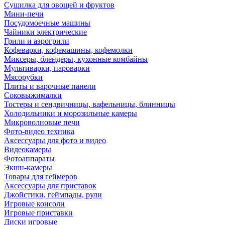
Сушилка для овощей и фруктов
Мини-печи
Посудомоечные машины
Чайники электрические
Грили и аэрогрили
Кофеварки, кофемашины, кофемолки
Миксеры, блендеры, кухонные комбайны
Мультиварки, пароварки
Мясорубки
Плиты и варочные панели
Соковыжималки
Тостеры и сендвичницы, вафельницы, блинницы
Холодильники и морозильные камеры
Микроволновые печи
Фото-видео техника
Аксессуары для фото и видео
Видеокамеры
Фотоаппараты
Экшн-камеры
Товары для геймеров
Аксессуары для приставок
Джойстики, геймпады, рули
Игровые консоли
Игровые приставки
Диски игровые