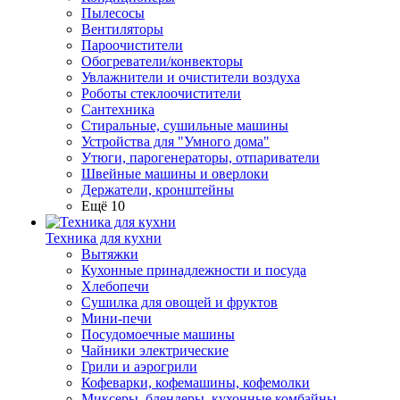
Пылесосы
Вентиляторы
Пароочистители
Обогреватели/конвекторы
Увлажнители и очистители воздуха
Роботы стеклоочистители
Сантехника
Стиральные, сушильные машины
Устройства для "Умного дома"
Утюги, парогенераторы, отпариватели
Швейные машины и оверлоки
Держатели, кронштейны
Ещё 10
Техника для кухни
Вытяжки
Кухонные принадлежности и посуда
Хлебопечи
Сушилка для овощей и фруктов
Мини-печи
Посудомоечные машины
Чайники электрические
Грили и аэрогрили
Кофеварки, кофемашины, кофемолки
Миксеры, блендеры, кухонные комбайны