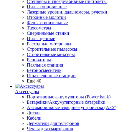
Степлеры и гвоздезабивные пистолеты
Пилы торцовочные
Лазерные уровни, дальномеры, рулетки
Отбойные молотки
Фены строительные
Тахеометры
Сверлильные станки
Пилы цепные
Расходные материалы
Строительные пылесосы
Строительные миксеры
Реноваторы
Паяльная станция
Бетоносмеситель
Шпатлевочные станции
Ещё 40
Аксессуары
Портативные аккумуляторы (Power bank)
Батарейки/Аккумуляторные батарейки
Автомобильные зарядные устройства (АЗУ)
Диски
Кабели
Держатели для телефонов
Чехлы для смартфонов