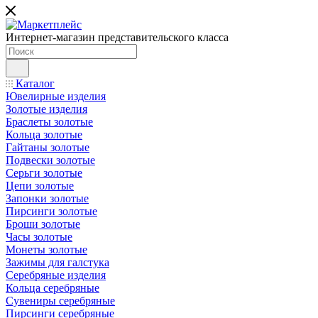
Интернет-магазин представительского класса
Каталог
Ювелирные изделия
Золотые изделия
Браслеты золотые
Кольца золотые
Гайтаны золотые
Подвески золотые
Серьги золотые
Цепи золотые
Запонки золотые
Пирсинги золотые
Броши золотые
Часы золотые
Монеты золотые
Зажимы для галстука
Серебряные изделия
Кольца серебряные
Сувениры серебряные
Пирсинги серебряные