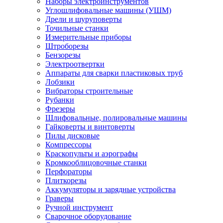
Наборы электроинструментов
Углошлифовальные машины (УШМ)
Дрели и шуруповерты
Точильные станки
Измерительные приборы
Штроборезы
Бензорезы
Электроотвертки
Аппараты для сварки пластиковых труб
Лобзики
Вибраторы строительные
Рубанки
Фрезеры
Шлифовальные, полировальные машины
Гайковерты и винтоверты
Пилы дисковые
Компрессоры
Краскопульты и аэрографы
Кромкооблицовочные станки
Перфораторы
Плиткорезы
Аккумуляторы и зарядные устройства
Граверы
Ручной инструмент
Сварочное оборудование