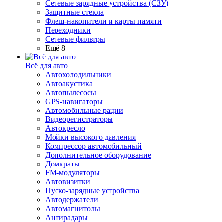
Сетевые зарядные устройства (СЗУ)
Защитные стекла
Флеш-накопители и карты памяти
Переходники
Сетевые фильтры
Ещё 8
Всё для авто
Автохолодильники
Автоакустика
Автопылесосы
GPS-навигаторы
Автомобильные рации
Видеорегистраторы
Автокресло
Мойки высокого давления
Компрессор автомобильный
Дополнительное оборудование
Домкраты
FM-модуляторы
Автовизитки
Пуско-зарядные устройства
Автодержатели
Автомагнитолы
Антирадары