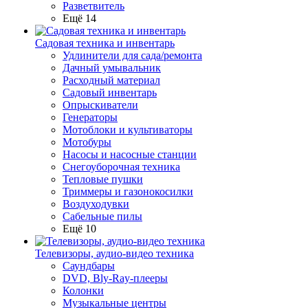
Разветвитель
Ещё 14
Садовая техника и инвентарь
Удлинители для сада/ремонта
Дачный умывальник
Расходный материал
Садовый инвентарь
Опрыскиватели
Генераторы
Мотоблоки и культиваторы
Мотобуры
Насосы и насосные станции
Снегоуборочная техника
Тепловые пушки
Триммеры и газонокосилки
Воздуходувки
Сабельные пилы
Ещё 10
Телевизоры, аудио-видео техника
Саундбары
DVD, Bly-Ray-плееры
Колонки
Музыкальные центры