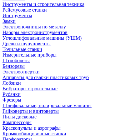
Инструменты и строительная техника
Рейсмусовые станки
Инструменты
Замки
Электроножницы по металлу
Наборы электроинструментов
Углошлифовальные машины (УШМ)
Дрели и шуруповерты
Точильные станки
Измерительные приборы
Штроборезы
Бензорезы
Электроотвертки
Аппараты для сварки пластиковых труб
Лобзики
Вибраторы строительные
Рубанки
Фрезеры
Шлифовальные, полировальные машины
Гайковерты и винтоверты
Пилы дисковые
Компрессоры
Краскопульты и аэрографы
Кромкооблицовочные станки
Перфораторы