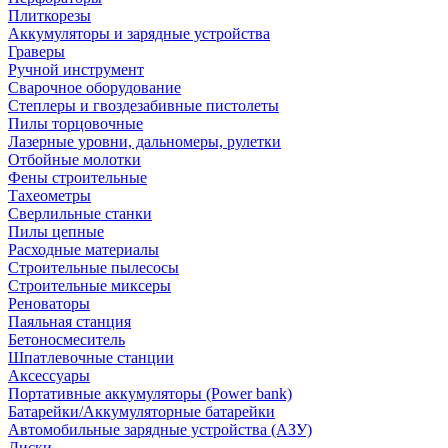
Плиткорезы
Аккумуляторы и зарядные устройства
Граверы
Ручной инструмент
Сварочное оборудование
Степлеры и гвоздезабивные пистолеты
Пилы торцовочные
Лазерные уровни, дальномеры, рулетки
Отбойные молотки
Фены строительные
Тахеометры
Сверлильные станки
Пилы цепные
Расходные материалы
Строительные пылесосы
Строительные миксеры
Реноваторы
Паяльная станция
Бетоносмеситель
Шпатлевочные станции
Аксессуары
Портативные аккумуляторы (Power bank)
Батарейки/Аккумуляторные батарейки
Автомобильные зарядные устройства (АЗУ)
Диски