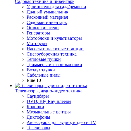
Садовая техника и инвентарь
Удлинители для сада/ремонта
Дачный умывальник
Расходный материал
Садовый инвентарь
Опрыскиватели
Генераторы
Мотоблоки и культиваторы
Мотобуры
Насосы и насосные станции
Снегоуборочная техника
Тепловые пушки
Триммеры и газонокосилки
Воздуходувки
Сабельные пилы
Ещё 10
Телевизоры, аудио-видео техника
Саундбары
DVD, Bly-Ray-плееры
Колонки
Музыкальные центры
Диктофоны
Аксессуары для аудио, видео и TV
Телевизоры