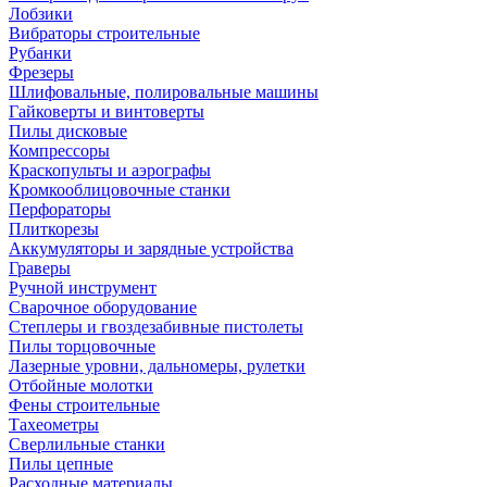
Лобзики
Вибраторы строительные
Рубанки
Фрезеры
Шлифовальные, полировальные машины
Гайковерты и винтоверты
Пилы дисковые
Компрессоры
Краскопульты и аэрографы
Кромкооблицовочные станки
Перфораторы
Плиткорезы
Аккумуляторы и зарядные устройства
Граверы
Ручной инструмент
Сварочное оборудование
Степлеры и гвоздезабивные пистолеты
Пилы торцовочные
Лазерные уровни, дальномеры, рулетки
Отбойные молотки
Фены строительные
Тахеометры
Сверлильные станки
Пилы цепные
Расходные материалы