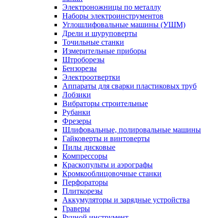
Электроножницы по металлу
Наборы электроинструментов
Углошлифовальные машины (УШМ)
Дрели и шуруповерты
Точильные станки
Измерительные приборы
Штроборезы
Бензорезы
Электроотвертки
Аппараты для сварки пластиковых труб
Лобзики
Вибраторы строительные
Рубанки
Фрезеры
Шлифовальные, полировальные машины
Гайковерты и винтоверты
Пилы дисковые
Компрессоры
Краскопульты и аэрографы
Кромкооблицовочные станки
Перфораторы
Плиткорезы
Аккумуляторы и зарядные устройства
Граверы
Ручной инструмент