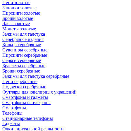
Цепи золотые
Запонки золотые
Пирсинги золотые
Броши золотые
Часы золотые
Монеты золотые
Зажимы для галстука
Серебряные изделия
Кольца серебряные
Сувениры серебряные
Пирсинги серебряные
Серьги серебряные
Браслеты серебряные
Броши серебряные
Зажимы для галстука серебряные
Цепи серебряные
Подвески серебряные
Футляры для ювелирных украшений
Смартфоны и гаджеты
Смартфоны и телефоны
Смартфоны
Телефоны
Стационарные телефоны
Гаджеты
Очки виртуальной реальности