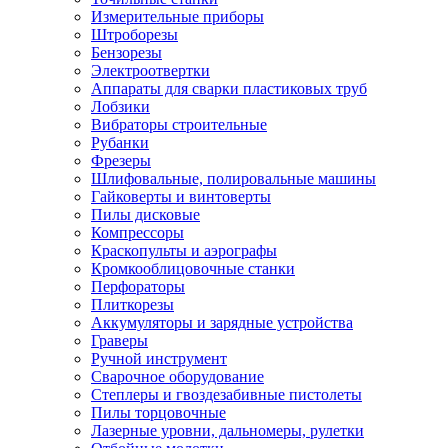
Измерительные приборы
Штроборезы
Бензорезы
Электроотвертки
Аппараты для сварки пластиковых труб
Лобзики
Вибраторы строительные
Рубанки
Фрезеры
Шлифовальные, полировальные машины
Гайковерты и винтоверты
Пилы дисковые
Компрессоры
Краскопульты и аэрографы
Кромкооблицовочные станки
Перфораторы
Плиткорезы
Аккумуляторы и зарядные устройства
Граверы
Ручной инструмент
Сварочное оборудование
Степлеры и гвоздезабивные пистолеты
Пилы торцовочные
Лазерные уровни, дальномеры, рулетки