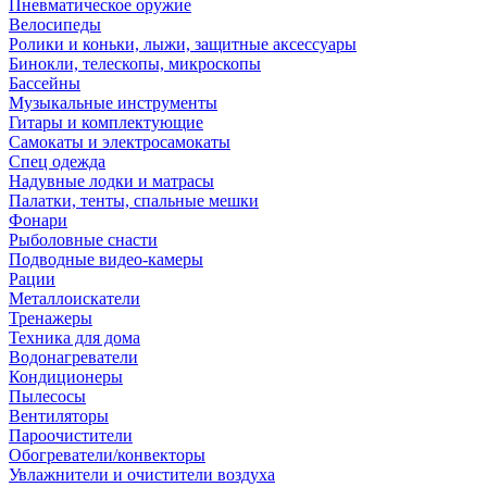
Пневматическое оружие
Велосипеды
Ролики и коньки, лыжи, защитные аксессуары
Бинокли, телескопы, микроскопы
Бассейны
Музыкальные инструменты
Гитары и комплектующие
Самокаты и электросамокаты
Спец одежда
Надувные лодки и матрасы
Палатки, тенты, спальные мешки
Фонари
Рыболовные снасти
Подводные видео-камеры
Рации
Металлоискатели
Тренажеры
Техника для дома
Водонагреватели
Кондиционеры
Пылесосы
Вентиляторы
Пароочистители
Обогреватели/конвекторы
Увлажнители и очистители воздуха