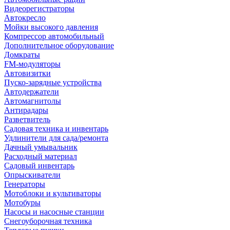
Видеорегистраторы
Автокресло
Мойки высокого давления
Компрессор автомобильный
Дополнительное оборудование
Домкраты
FM-модуляторы
Автовизитки
Пуско-зарядные устройства
Автодержатели
Автомагнитолы
Антирадары
Разветвитель
Садовая техника и инвентарь
Удлинители для сада/ремонта
Дачный умывальник
Расходный материал
Садовый инвентарь
Опрыскиватели
Генераторы
Мотоблоки и культиваторы
Мотобуры
Насосы и насосные станции
Снегоуборочная техника