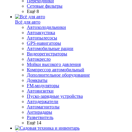
Переходники
Сетевые фильтры
Ещё 8
Всё для авто
Автохолодильники
Автоакустика
Автопылесосы
GPS-навигаторы
Автомобильные рации
Видеорегистраторы
Автокресло
Мойки высокого давления
Компрессор автомобильный
Дополнительное оборудование
Домкраты
FM-модуляторы
Автовизитки
Пуско-зарядные устройства
Автодержатели
Автомагнитолы
Антирадары
Разветвитель
Ещё 14