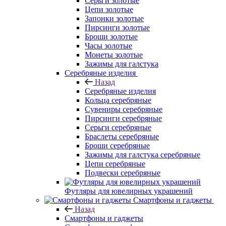
Серьги золотые
Цепи золотые
Запонки золотые
Пирсинги золотые
Броши золотые
Часы золотые
Монеты золотые
Зажимы для галстука
Серебряные изделия
Назад
Серебряные изделия
Кольца серебряные
Сувениры серебряные
Пирсинги серебряные
Серьги серебряные
Браслеты серебряные
Броши серебряные
Зажимы для галстука серебряные
Цепи серебряные
Подвески серебряные
Футляры для ювелирных украшений
Смартфоны и гаджеты
Назад
Смартфоны и гаджеты