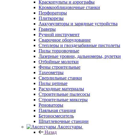
Краскопульты и аэрографы
Кромкооблицовочные станки
Перфораторы
Плиткорезы
Аккумуляторы и зарядные устройства
Граверы
Ручной инструмент
Сварочное оборудование
Степлеры и гвоздезабивные пистолеты
Пилы торцовочные
Лазерные уровни, дальномеры, рулетки
Отбойные молотки
Фены строительные
Тахеометры
Сверлильные станки
Пилы цепные
Расходные материалы
Строительные пылесосы
Строительные миксеры
Реноваторы
Паяльная станция
Бетоносмеситель
Шпатлевочные станции
Аксессуары
Назад