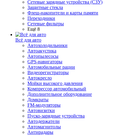
Сетевые зарядные устройства (СЗУ)
Защитные стекла
Флеш-накопители и карты памяти
Переходники
Сетевые фильтры
Ещё 8
Всё для авто
Автохолодильники
Автоакустика
Автопылесосы
GPS-навигаторы
Автомобильные рации
Видеорегистраторы
Автокресло
Мойки высокого давления
Компрессор автомобильный
Дополнительное оборудование
Домкраты
FM-модуляторы
Автовизитки
Пуско-зарядные устройства
Автодержатели
Автомагнитолы
Антирадары