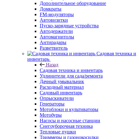
Дополнительное оборудование
Домкраты
FM-модуляторы
Автовизитки
Пуско-зарядные устройства
Автодержатели
Автомагнитолы
Антирадары
Разветвитель
Садовая техника и
инвентарь
Назад
Садовая техника и инвентарь
Удлинители для сада/ремонта
Дачный умывальник
Расходный материал
Садовый инвентарь
Опрыскиватели
Генераторы
Мотоблоки и культиваторы
Мотобуры
Насосы и насосные станции
Снегоуборочная техника
Тепловые пушки
Триммеры и газонокосилки