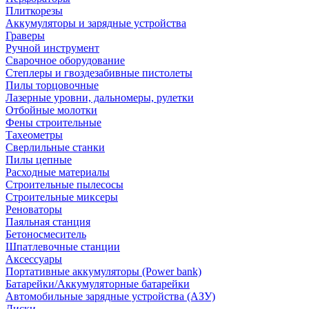
Плиткорезы
Аккумуляторы и зарядные устройства
Граверы
Ручной инструмент
Сварочное оборудование
Степлеры и гвоздезабивные пистолеты
Пилы торцовочные
Лазерные уровни, дальномеры, рулетки
Отбойные молотки
Фены строительные
Тахеометры
Сверлильные станки
Пилы цепные
Расходные материалы
Строительные пылесосы
Строительные миксеры
Реноваторы
Паяльная станция
Бетоносмеситель
Шпатлевочные станции
Аксессуары
Портативные аккумуляторы (Power bank)
Батарейки/Аккумуляторные батарейки
Автомобильные зарядные устройства (АЗУ)
Диски