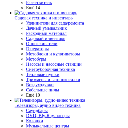
Разветвитель
Ещё 14
Садовая техника и инвентарь
Удлинители для сада/ремонта
Дачный умывальник
Расходный материал
Садовый инвентарь
Опрыскиватели
Генераторы
Мотоблоки и культиваторы
Мотобуры
Насосы и насосные станции
Снегоуборочная техника
Тепловые пушки
Триммеры и газонокосилки
Воздуходувки
Сабельные пилы
Ещё 10
Телевизоры, аудио-видео техника
Саундбары
DVD, Bly-Ray-плееры
Колонки
Музыкальные центры