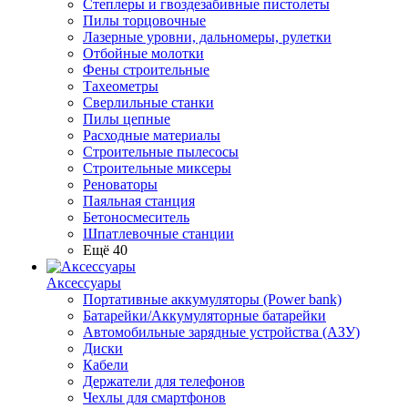
Степлеры и гвоздезабивные пистолеты
Пилы торцовочные
Лазерные уровни, дальномеры, рулетки
Отбойные молотки
Фены строительные
Тахеометры
Сверлильные станки
Пилы цепные
Расходные материалы
Строительные пылесосы
Строительные миксеры
Реноваторы
Паяльная станция
Бетоносмеситель
Шпатлевочные станции
Ещё 40
Аксессуары
Портативные аккумуляторы (Power bank)
Батарейки/Аккумуляторные батарейки
Автомобильные зарядные устройства (АЗУ)
Диски
Кабели
Держатели для телефонов
Чехлы для смартфонов