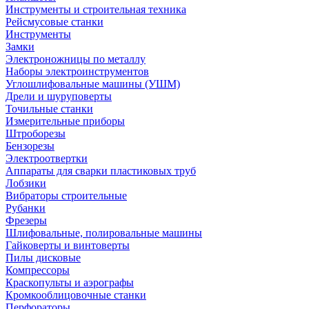
Инструменты и строительная техника
Рейсмусовые станки
Инструменты
Замки
Электроножницы по металлу
Наборы электроинструментов
Углошлифовальные машины (УШМ)
Дрели и шуруповерты
Точильные станки
Измерительные приборы
Штроборезы
Бензорезы
Электроотвертки
Аппараты для сварки пластиковых труб
Лобзики
Вибраторы строительные
Рубанки
Фрезеры
Шлифовальные, полировальные машины
Гайковерты и винтоверты
Пилы дисковые
Компрессоры
Краскопульты и аэрографы
Кромкооблицовочные станки
Перфораторы