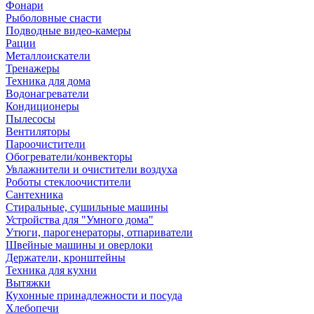
Фонари
Рыболовные снасти
Подводные видео-камеры
Рации
Металлоискатели
Тренажеры
Техника для дома
Водонагреватели
Кондиционеры
Пылесосы
Вентиляторы
Пароочистители
Обогреватели/конвекторы
Увлажнители и очистители воздуха
Роботы стеклоочистители
Сантехника
Стиральные, сушильные машины
Устройства для "Умного дома"
Утюги, парогенераторы, отпариватели
Швейные машины и оверлоки
Держатели, кронштейны
Техника для кухни
Вытяжки
Кухонные принадлежности и посуда
Хлебопечи