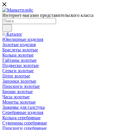
Интернет-магазин представительского класса
Каталог
Ювелирные изделия
Золотые изделия
Браслеты золотые
Кольца золотые
Гайтаны золотые
Подвески золотые
Серьги золотые
Цепи золотые
Запонки золотые
Пирсинги золотые
Броши золотые
Часы золотые
Монеты золотые
Зажимы для галстука
Серебряные изделия
Кольца серебряные
Сувениры серебряные
Пирсинги серебряные