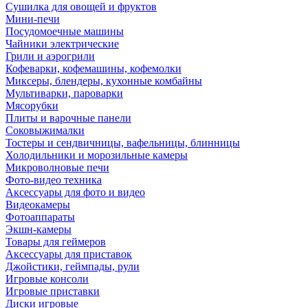
Сушилка для овощей и фруктов
Мини-печи
Посудомоечные машины
Чайники электрические
Грили и аэрогрили
Кофеварки, кофемашины, кофемолки
Миксеры, блендеры, кухонные комбайны
Мультиварки, пароварки
Мясорубки
Плиты и варочные панели
Соковыжималки
Тостеры и сендвичницы, вафельницы, блинницы
Холодильники и морозильные камеры
Микроволновые печи
Фото-видео техника
Аксессуары для фото и видео
Видеокамеры
Фотоаппараты
Экшн-камеры
Товары для геймеров
Аксессуары для приставок
Джойстики, геймпады, рули
Игровые консоли
Игровые приставки
Диски игровые