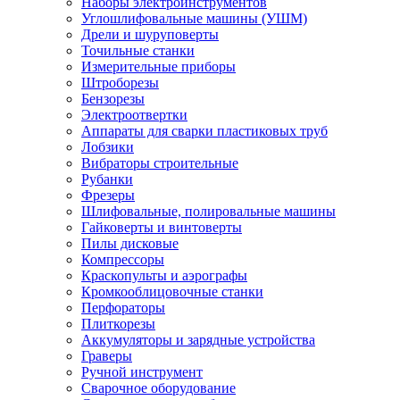
Наборы электроинструментов
Углошлифовальные машины (УШМ)
Дрели и шуруповерты
Точильные станки
Измерительные приборы
Штроборезы
Бензорезы
Электроотвертки
Аппараты для сварки пластиковых труб
Лобзики
Вибраторы строительные
Рубанки
Фрезеры
Шлифовальные, полировальные машины
Гайковерты и винтоверты
Пилы дисковые
Компрессоры
Краскопульты и аэрографы
Кромкооблицовочные станки
Перфораторы
Плиткорезы
Аккумуляторы и зарядные устройства
Граверы
Ручной инструмент
Сварочное оборудование