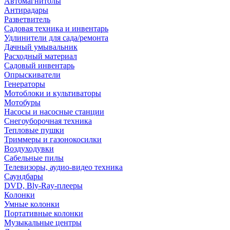
Автомагнитолы
Антирадары
Разветвитель
Садовая техника и инвентарь
Удлинители для сада/ремонта
Дачный умывальник
Расходный материал
Садовый инвентарь
Опрыскиватели
Генераторы
Мотоблоки и культиваторы
Мотобуры
Насосы и насосные станции
Снегоуборочная техника
Тепловые пушки
Триммеры и газонокосилки
Воздуходувки
Сабельные пилы
Телевизоры, аудио-видео техника
Саундбары
DVD, Bly-Ray-плееры
Колонки
Умные колонки
Портативные колонки
Музыкальные центры