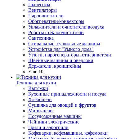
Пылесосы
Вентиляторы
Пароочистители
Обогреватели/конвекторы
Увлажнители и очистители воздуха
Роботы стеклоочистители
Сантехника
Стиральные, сушильные машины
Устройства для "Умного дома"
Утюги, парогенераторы, отпариватели
Швейные машины и оверлоки
Держатели, кронштейны
Ещё 10
Техника для кухни
Вытяжки
Кухонные принадлежности и посуда
Хлебопечи
Сушилка для овощей и фруктов
Мини-печи
Посудомоечные машины
Чайники электрические
Грили и аэрогрили
Кофеварки, кофемашины, кофемолки
Миксеры, блендеры, кухонные комбайны