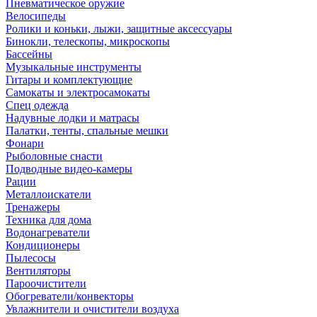
Пневматическое оружие
Велосипеды
Ролики и коньки, лыжи, защитные аксессуары
Бинокли, телескопы, микроскопы
Бассейны
Музыкальные инструменты
Гитары и комплектующие
Самокаты и электросамокаты
Спец одежда
Надувные лодки и матрасы
Палатки, тенты, спальные мешки
Фонари
Рыболовные снасти
Подводные видео-камеры
Рации
Металлоискатели
Тренажеры
Техника для дома
Водонагреватели
Кондиционеры
Пылесосы
Вентиляторы
Пароочистители
Обогреватели/конвекторы
Увлажнители и очистители воздуха