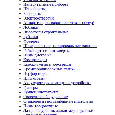
Измерительные приборы
Штроборезы
Бензорезы
Электроотвертки
Аппараты для сварки пластиковых труб
Лобзики
Вибраторы строительные
Рубанки
Фрезеры
Шлифовальные, полировальные машины
Гайковерты и винтоверты
Пилы дисковые
Компрессоры
Краскопульты и аэрографы
Кромкооблицовочные станки
Перфораторы
Плиткорезы
Аккумуляторы и зарядные устройства
Граверы
Ручной инструмент
Сварочное оборудование
Степлеры и гвоздезабивные пистолеты
Пилы торцовочные
Лазерные уровни, дальномеры, рулетки