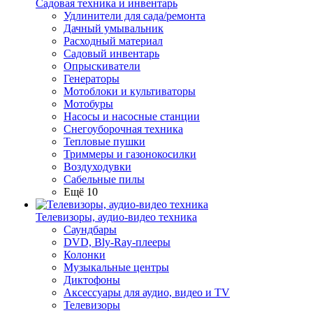
Садовая техника и инвентарь
Удлинители для сада/ремонта
Дачный умывальник
Расходный материал
Садовый инвентарь
Опрыскиватели
Генераторы
Мотоблоки и культиваторы
Мотобуры
Насосы и насосные станции
Снегоуборочная техника
Тепловые пушки
Триммеры и газонокосилки
Воздуходувки
Сабельные пилы
Ещё 10
Телевизоры, аудио-видео техника
Саундбары
DVD, Bly-Ray-плееры
Колонки
Музыкальные центры
Диктофоны
Аксессуары для аудио, видео и TV
Телевизоры