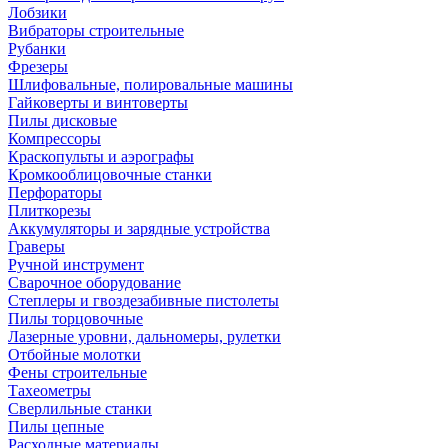
Лобзики
Вибраторы строительные
Рубанки
Фрезеры
Шлифовальные, полировальные машины
Гайковерты и винтоверты
Пилы дисковые
Компрессоры
Краскопульты и аэрографы
Кромкооблицовочные станки
Перфораторы
Плиткорезы
Аккумуляторы и зарядные устройства
Граверы
Ручной инструмент
Сварочное оборудование
Степлеры и гвоздезабивные пистолеты
Пилы торцовочные
Лазерные уровни, дальномеры, рулетки
Отбойные молотки
Фены строительные
Тахеометры
Сверлильные станки
Пилы цепные
Расходные материалы