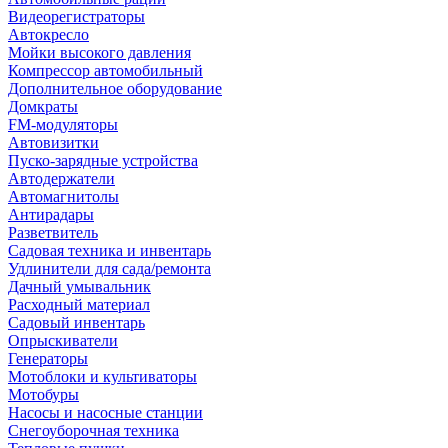
Видеорегистраторы
Автокресло
Мойки высокого давления
Компрессор автомобильный
Дополнительное оборудование
Домкраты
FM-модуляторы
Автовизитки
Пуско-зарядные устройства
Автодержатели
Автомагнитолы
Антирадары
Разветвитель
Садовая техника и инвентарь
Удлинители для сада/ремонта
Дачный умывальник
Расходный материал
Садовый инвентарь
Опрыскиватели
Генераторы
Мотоблоки и культиваторы
Мотобуры
Насосы и насосные станции
Снегоуборочная техника