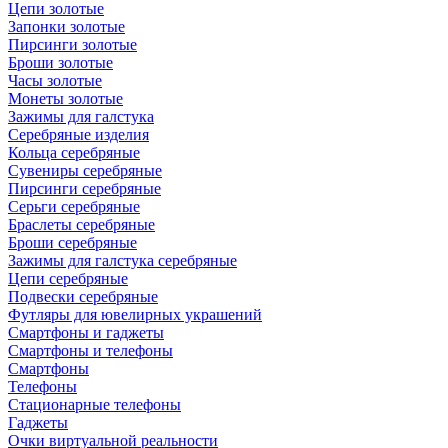
Цепи золотые
Запонки золотые
Пирсинги золотые
Броши золотые
Часы золотые
Монеты золотые
Зажимы для галстука
Серебряные изделия
Кольца серебряные
Сувениры серебряные
Пирсинги серебряные
Серьги серебряные
Браслеты серебряные
Броши серебряные
Зажимы для галстука серебряные
Цепи серебряные
Подвески серебряные
Футляры для ювелирных украшений
Смартфоны и гаджеты
Смартфоны и телефоны
Смартфоны
Телефоны
Стационарные телефоны
Гаджеты
Очки виртуальной реальности