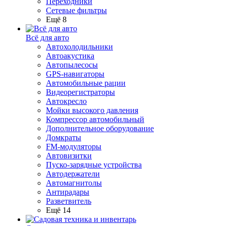
Переходники
Сетевые фильтры
Ещё 8
Всё для авто
Автохолодильники
Автоакустика
Автопылесосы
GPS-навигаторы
Автомобильные рации
Видеорегистраторы
Автокресло
Мойки высокого давления
Компрессор автомобильный
Дополнительное оборудование
Домкраты
FM-модуляторы
Автовизитки
Пуско-зарядные устройства
Автодержатели
Автомагнитолы
Антирадары
Разветвитель
Ещё 14