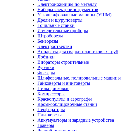
Электроножницы по металлу
Наборы электроинструментов
Углошлифовальные машины (УШМ)
Дрели и шуруповерты
Точильные станки
Измерительные приборы
Штроборезы
Бензорезы
Электроотвертки
Аппараты для сварки пластиковых труб
Лобзики
Вибраторы строительные
Рубанки
Фрезеры
Шлифовальные, полировальные машины
Гайковерты и винтоверты
Пилы дисковые
Компрессоры
Краскопульты и аэрографы
Кромкооблицовочные станки
Перфораторы
Плиткорезы
Аккумуляторы и зарядные устройства
Граверы
Ручной инструмент