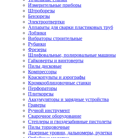
Измерительные приборы
Штроборезы
Бензорезы
Электроотвертки
Аппараты для сварки пластиковых труб
Лобзики
Вибраторы строительные
Рубанки
Фрезеры
Шлифовальные, полировальные машины
Гайковерты и винтоверты
Пилы дисковые
Компрессоры
Краскопульты и аэрографы
Кромкооблицовочные станки
Перфораторы
Плиткорезы
Аккумуляторы и зарядные устройства
Граверы
Ручной инструмент
Сварочное оборудование
Степлеры и гвоздезабивные пистолеты
Пилы торцовочные
Лазерные уровни, дальномеры, рулетки