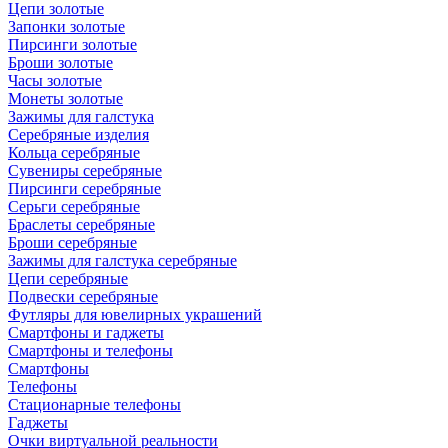
Цепи золотые
Запонки золотые
Пирсинги золотые
Броши золотые
Часы золотые
Монеты золотые
Зажимы для галстука
Серебряные изделия
Кольца серебряные
Сувениры серебряные
Пирсинги серебряные
Серьги серебряные
Браслеты серебряные
Броши серебряные
Зажимы для галстука серебряные
Цепи серебряные
Подвески серебряные
Футляры для ювелирных украшений
Смартфоны и гаджеты
Смартфоны и телефоны
Смартфоны
Телефоны
Стационарные телефоны
Гаджеты
Очки виртуальной реальности