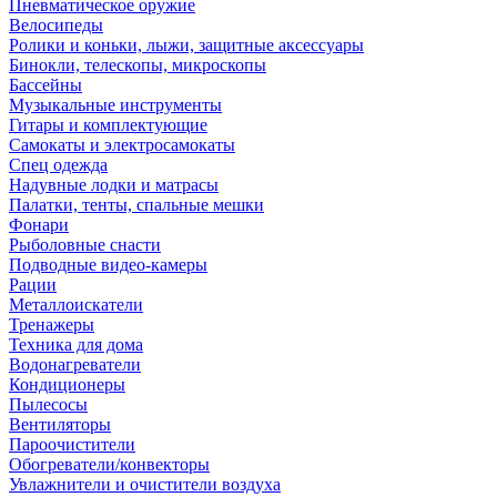
Пневматическое оружие
Велосипеды
Ролики и коньки, лыжи, защитные аксессуары
Бинокли, телескопы, микроскопы
Бассейны
Музыкальные инструменты
Гитары и комплектующие
Самокаты и электросамокаты
Спец одежда
Надувные лодки и матрасы
Палатки, тенты, спальные мешки
Фонари
Рыболовные снасти
Подводные видео-камеры
Рации
Металлоискатели
Тренажеры
Техника для дома
Водонагреватели
Кондиционеры
Пылесосы
Вентиляторы
Пароочистители
Обогреватели/конвекторы
Увлажнители и очистители воздуха