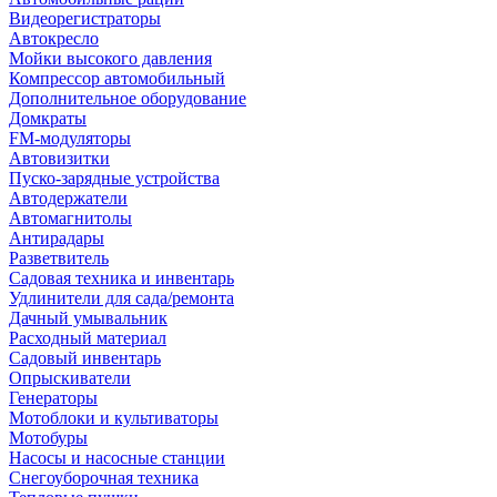
Видеорегистраторы
Автокресло
Мойки высокого давления
Компрессор автомобильный
Дополнительное оборудование
Домкраты
FM-модуляторы
Автовизитки
Пуско-зарядные устройства
Автодержатели
Автомагнитолы
Антирадары
Разветвитель
Садовая техника и инвентарь
Удлинители для сада/ремонта
Дачный умывальник
Расходный материал
Садовый инвентарь
Опрыскиватели
Генераторы
Мотоблоки и культиваторы
Мотобуры
Насосы и насосные станции
Снегоуборочная техника