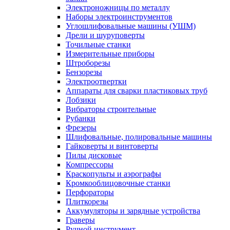
Электроножницы по металлу
Наборы электроинструментов
Углошлифовальные машины (УШМ)
Дрели и шуруповерты
Точильные станки
Измерительные приборы
Штроборезы
Бензорезы
Электроотвертки
Аппараты для сварки пластиковых труб
Лобзики
Вибраторы строительные
Рубанки
Фрезеры
Шлифовальные, полировальные машины
Гайковерты и винтоверты
Пилы дисковые
Компрессоры
Краскопульты и аэрографы
Кромкооблицовочные станки
Перфораторы
Плиткорезы
Аккумуляторы и зарядные устройства
Граверы
Ручной инструмент