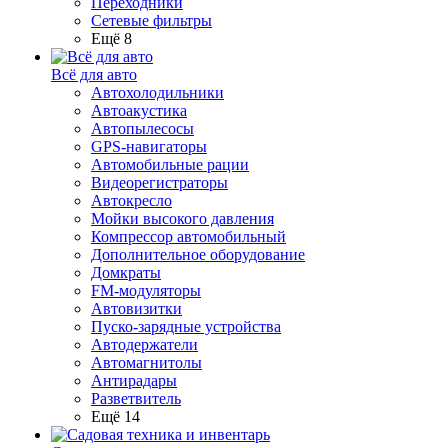
Переходники
Сетевые фильтры
Ещё 8
Всё для авто
Автохолодильники
Автоакустика
Автопылесосы
GPS-навигаторы
Автомобильные рации
Видеорегистраторы
Автокресло
Мойки высокого давления
Компрессор автомобильный
Дополнительное оборудование
Домкраты
FM-модуляторы
Автовизитки
Пуско-зарядные устройства
Автодержатели
Автомагнитолы
Антирадары
Разветвитель
Ещё 14