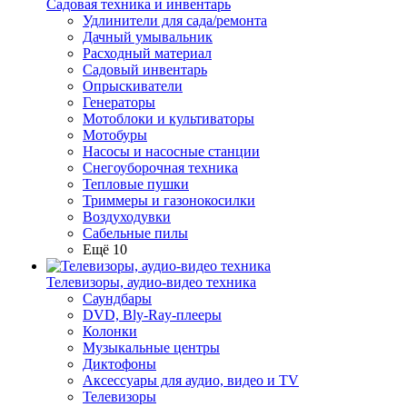
Садовая техника и инвентарь
Удлинители для сада/ремонта
Дачный умывальник
Расходный материал
Садовый инвентарь
Опрыскиватели
Генераторы
Мотоблоки и культиваторы
Мотобуры
Насосы и насосные станции
Снегоуборочная техника
Тепловые пушки
Триммеры и газонокосилки
Воздуходувки
Сабельные пилы
Ещё 10
Телевизоры, аудио-видео техника
Саундбары
DVD, Bly-Ray-плееры
Колонки
Музыкальные центры
Диктофоны
Аксессуары для аудио, видео и TV
Телевизоры