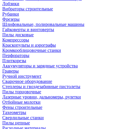
Лобзики
Вибраторы строительные
Рубанки
Фрезеры
Шлифовальные, полировальные машины
Гайковерты и винтоверты
Пилы дисковые
Компрессоры
Краскопульты и аэрографы
Кромкооблицовочные станки
Перфораторы
Плиткорезы
Аккумуляторы и зарядные устройства
Граверы
Ручной инструмент
Сварочное оборудование
Степлеры и гвоздезабивные пистолеты
Пилы торцовочные
Лазерные уровни, дальномеры, рулетки
Отбойные молотки
Фены строительные
Тахеометры
Сверлильные станки
Пилы цепные
Расходные материалы