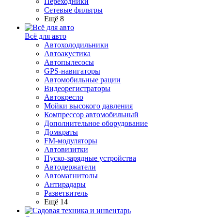
Переходники
Сетевые фильтры
Ещё 8
Всё для авто
Автохолодильники
Автоакустика
Автопылесосы
GPS-навигаторы
Автомобильные рации
Видеорегистраторы
Автокресло
Мойки высокого давления
Компрессор автомобильный
Дополнительное оборудование
Домкраты
FM-модуляторы
Автовизитки
Пуско-зарядные устройства
Автодержатели
Автомагнитолы
Антирадары
Разветвитель
Ещё 14