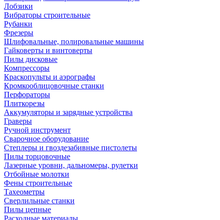
Лобзики
Вибраторы строительные
Рубанки
Фрезеры
Шлифовальные, полировальные машины
Гайковерты и винтоверты
Пилы дисковые
Компрессоры
Краскопульты и аэрографы
Кромкооблицовочные станки
Перфораторы
Плиткорезы
Аккумуляторы и зарядные устройства
Граверы
Ручной инструмент
Сварочное оборудование
Степлеры и гвоздезабивные пистолеты
Пилы торцовочные
Лазерные уровни, дальномеры, рулетки
Отбойные молотки
Фены строительные
Тахеометры
Сверлильные станки
Пилы цепные
Расходные материалы