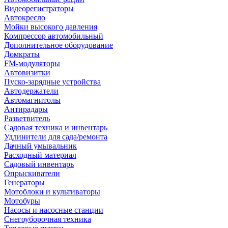
Видеорегистраторы
Автокресло
Мойки высокого давления
Компрессор автомобильный
Дополнительное оборудование
Домкраты
FM-модуляторы
Автовизитки
Пуско-зарядные устройства
Автодержатели
Автомагнитолы
Антирадары
Разветвитель
Садовая техника и инвентарь
Удлинители для сада/ремонта
Дачный умывальник
Расходный материал
Садовый инвентарь
Опрыскиватели
Генераторы
Мотоблоки и культиваторы
Мотобуры
Насосы и насосные станции
Снегоуборочная техника