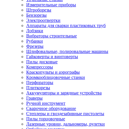
Измерительные приборы
Штроборезы
Бензорезы
Электроотвертки
Аппараты для сварки пластиковых труб
Лобзики
Вибраторы строительные
Рубанки
Фрезеры
Шлифовальные, полировальные машины
Гайковерты и винтоверты
Пилы дисковые
Компрессоры
Краскопульты и аэрографы
Кромкооблицовочные станки
Перфораторы
Плиткорезы
Аккумуляторы и зарядные устройства
Граверы
Ручной инструмент
Сварочное оборудование
Степлеры и гвоздезабивные пистолеты
Пилы торцовочные
Лазерные уровни, дальномеры, рулетки