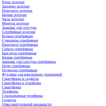
Цепи золотые
Запонки золотые
Пирсинги золотые
Броши золотые
Часы золотые
Монеты золотые
Зажимы для галстука
Серебряные изделия
Кольца серебряные
Сувениры серебряные
Пирсинги серебряные
Серьги серебряные
Браслеты серебряные
Броши серебряные
Зажимы для галстука серебряные
Цепи серебряные
Подвески серебряные
Футляры для ювелирных украшений
Смартфоны и гаджеты
Смартфоны и телефоны
Смартфоны
Телефоны
Стационарные телефоны
Гаджеты
Очки виртуальной реальности