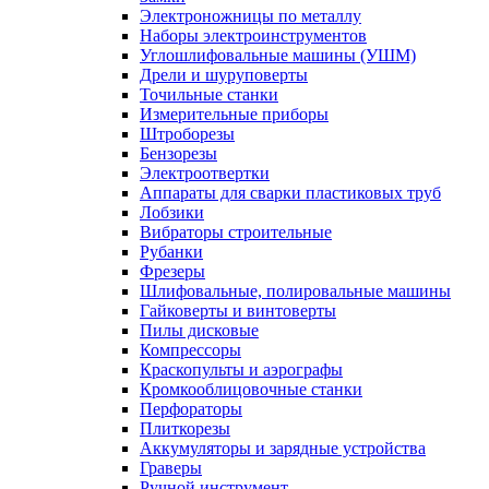
Электроножницы по металлу
Наборы электроинструментов
Углошлифовальные машины (УШМ)
Дрели и шуруповерты
Точильные станки
Измерительные приборы
Штроборезы
Бензорезы
Электроотвертки
Аппараты для сварки пластиковых труб
Лобзики
Вибраторы строительные
Рубанки
Фрезеры
Шлифовальные, полировальные машины
Гайковерты и винтоверты
Пилы дисковые
Компрессоры
Краскопульты и аэрографы
Кромкооблицовочные станки
Перфораторы
Плиткорезы
Аккумуляторы и зарядные устройства
Граверы
Ручной инструмент