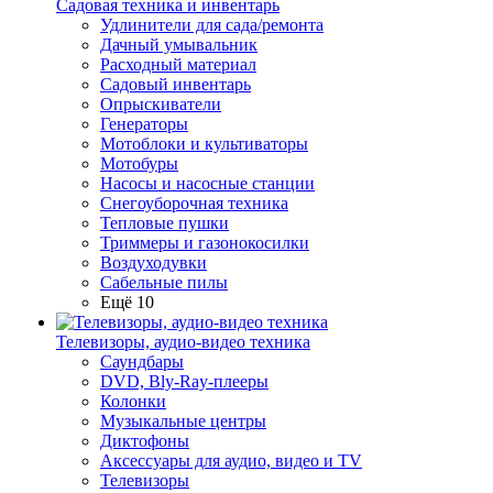
Садовая техника и инвентарь
Удлинители для сада/ремонта
Дачный умывальник
Расходный материал
Садовый инвентарь
Опрыскиватели
Генераторы
Мотоблоки и культиваторы
Мотобуры
Насосы и насосные станции
Снегоуборочная техника
Тепловые пушки
Триммеры и газонокосилки
Воздуходувки
Сабельные пилы
Ещё 10
Телевизоры, аудио-видео техника
Саундбары
DVD, Bly-Ray-плееры
Колонки
Музыкальные центры
Диктофоны
Аксессуары для аудио, видео и TV
Телевизоры