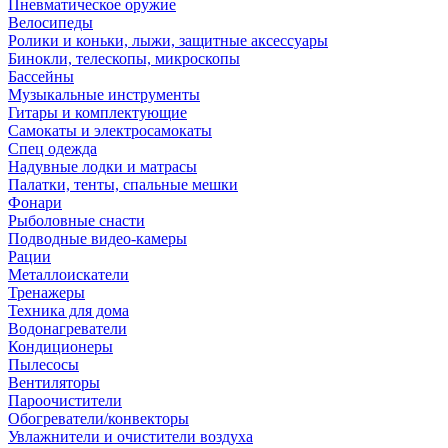
Пневматическое оружие
Велосипеды
Ролики и коньки, лыжи, защитные аксессуары
Бинокли, телескопы, микроскопы
Бассейны
Музыкальные инструменты
Гитары и комплектующие
Самокаты и электросамокаты
Спец одежда
Надувные лодки и матрасы
Палатки, тенты, спальные мешки
Фонари
Рыболовные снасти
Подводные видео-камеры
Рации
Металлоискатели
Тренажеры
Техника для дома
Водонагреватели
Кондиционеры
Пылесосы
Вентиляторы
Пароочистители
Обогреватели/конвекторы
Увлажнители и очистители воздуха