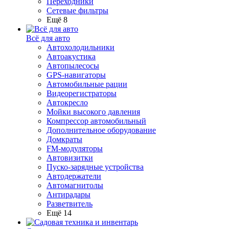
Переходники
Сетевые фильтры
Ещё 8
Всё для авто
Автохолодильники
Автоакустика
Автопылесосы
GPS-навигаторы
Автомобильные рации
Видеорегистраторы
Автокресло
Мойки высокого давления
Компрессор автомобильный
Дополнительное оборудование
Домкраты
FM-модуляторы
Автовизитки
Пуско-зарядные устройства
Автодержатели
Автомагнитолы
Антирадары
Разветвитель
Ещё 14