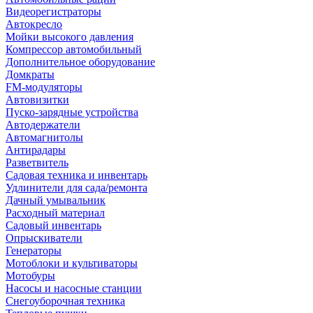
Видеорегистраторы
Автокресло
Мойки высокого давления
Компрессор автомобильный
Дополнительное оборудование
Домкраты
FM-модуляторы
Автовизитки
Пуско-зарядные устройства
Автодержатели
Автомагнитолы
Антирадары
Разветвитель
Садовая техника и инвентарь
Удлинители для сада/ремонта
Дачный умывальник
Расходный материал
Садовый инвентарь
Опрыскиватели
Генераторы
Мотоблоки и культиваторы
Мотобуры
Насосы и насосные станции
Снегоуборочная техника