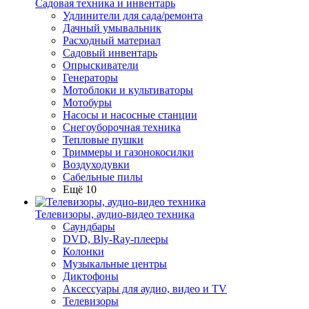
Садовая техника и инвентарь
Удлинители для сада/ремонта
Дачный умывальник
Расходный материал
Садовый инвентарь
Опрыскиватели
Генераторы
Мотоблоки и культиваторы
Мотобуры
Насосы и насосные станции
Снегоуборочная техника
Тепловые пушки
Триммеры и газонокосилки
Воздуходувки
Сабельные пилы
Ещё 10
Телевизоры, аудио-видео техника
Саундбары
DVD, Bly-Ray-плееры
Колонки
Музыкальные центры
Диктофоны
Аксессуары для аудио, видео и TV
Телевизоры