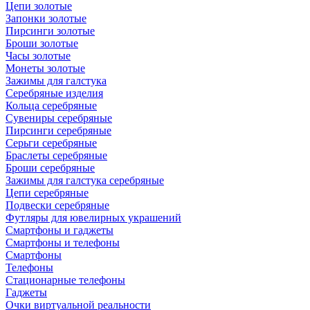
Цепи золотые
Запонки золотые
Пирсинги золотые
Броши золотые
Часы золотые
Монеты золотые
Зажимы для галстука
Серебряные изделия
Кольца серебряные
Сувениры серебряные
Пирсинги серебряные
Серьги серебряные
Браслеты серебряные
Броши серебряные
Зажимы для галстука серебряные
Цепи серебряные
Подвески серебряные
Футляры для ювелирных украшений
Смартфоны и гаджеты
Смартфоны и телефоны
Смартфоны
Телефоны
Стационарные телефоны
Гаджеты
Очки виртуальной реальности