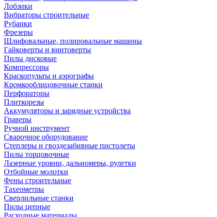
Лобзики
Вибраторы строительные
Рубанки
Фрезеры
Шлифовальные, полировальные машины
Гайковерты и винтоверты
Пилы дисковые
Компрессоры
Краскопульты и аэрографы
Кромкооблицовочные станки
Перфораторы
Плиткорезы
Аккумуляторы и зарядные устройства
Граверы
Ручной инструмент
Сварочное оборудование
Степлеры и гвоздезабивные пистолеты
Пилы торцовочные
Лазерные уровни, дальномеры, рулетки
Отбойные молотки
Фены строительные
Тахеометры
Сверлильные станки
Пилы цепные
Расходные материалы