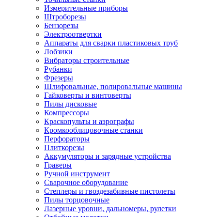
Измерительные приборы
Штроборезы
Бензорезы
Электроотвертки
Аппараты для сварки пластиковых труб
Лобзики
Вибраторы строительные
Рубанки
Фрезеры
Шлифовальные, полировальные машины
Гайковерты и винтоверты
Пилы дисковые
Компрессоры
Краскопульты и аэрографы
Кромкооблицовочные станки
Перфораторы
Плиткорезы
Аккумуляторы и зарядные устройства
Граверы
Ручной инструмент
Сварочное оборудование
Степлеры и гвоздезабивные пистолеты
Пилы торцовочные
Лазерные уровни, дальномеры, рулетки