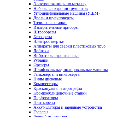
Электроножницы по металлу
Наборы электроинструментов
Углошлифовальные машины (УШМ)
Дрели и шуруповерты
Точильные станки
Измерительные приборы
Штроборезы
Бензорезы
Электроотвертки
Аппараты для сварки пластиковых труб
Лобзики
Вибраторы строительные
Рубанки
Фрезеры
Шлифовальные, полировальные машины
Гайковерты и винтоверты
Пилы дисковые
Компрессоры
Краскопульты и аэрографы
Кромкооблицовочные станки
Перфораторы
Плиткорезы
Аккумуляторы и зарядные устройства
Граверы
Ручной инструмент