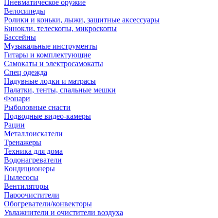
Пневматическое оружие
Велосипеды
Ролики и коньки, лыжи, защитные аксессуары
Бинокли, телескопы, микроскопы
Бассейны
Музыкальные инструменты
Гитары и комплектующие
Самокаты и электросамокаты
Спец одежда
Надувные лодки и матрасы
Палатки, тенты, спальные мешки
Фонари
Рыболовные снасти
Подводные видео-камеры
Рации
Металлоискатели
Тренажеры
Техника для дома
Водонагреватели
Кондиционеры
Пылесосы
Вентиляторы
Пароочистители
Обогреватели/конвекторы
Увлажнители и очистители воздуха