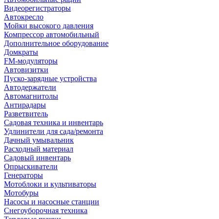
Видеорегистраторы
Автокресло
Мойки высокого давления
Компрессор автомобильный
Дополнительное оборудование
Домкраты
FM-модуляторы
Автовизитки
Пуско-зарядные устройства
Автодержатели
Автомагнитолы
Антирадары
Разветвитель
Садовая техника и инвентарь
Удлинители для сада/ремонта
Дачный умывальник
Расходный материал
Садовый инвентарь
Опрыскиватели
Генераторы
Мотоблоки и культиваторы
Мотобуры
Насосы и насосные станции
Снегоуборочная техника