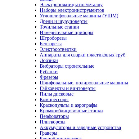
Электроножницы по металлу
Наборы электроинструментов
Углошлифовальные машины (УШМ)
Дрели и шуруповерты
Точильные станки
Измерительные приборы
Штроборезы
Бензорезы
Электроотвертки
Аппараты для сварки пластиковых труб
Лобзики
Вибраторы строительные
Рубанки
Фрезеры
Шлифовальные, полировальные машины
Гайковерты и винтоверты
Пилы дисковые
Компрессоры
Краскопульты и аэрографы
Кромкооблицовочные станки
Перфораторы
Плиткорезы
Аккумуляторы и зарядные устройства
Граверы
Ручной инструмент