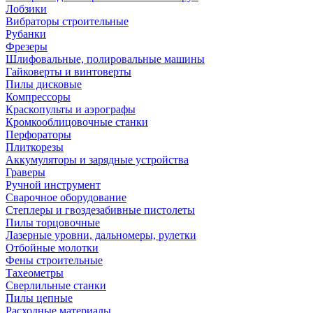
Лобзики
Вибраторы строительные
Рубанки
Фрезеры
Шлифовальные, полировальные машины
Гайковерты и винтоверты
Пилы дисковые
Компрессоры
Краскопульты и аэрографы
Кромкооблицовочные станки
Перфораторы
Плиткорезы
Аккумуляторы и зарядные устройства
Граверы
Ручной инструмент
Сварочное оборудование
Степлеры и гвоздезабивные пистолеты
Пилы торцовочные
Лазерные уровни, дальномеры, рулетки
Отбойные молотки
Фены строительные
Тахеометры
Сверлильные станки
Пилы цепные
Расходные материалы