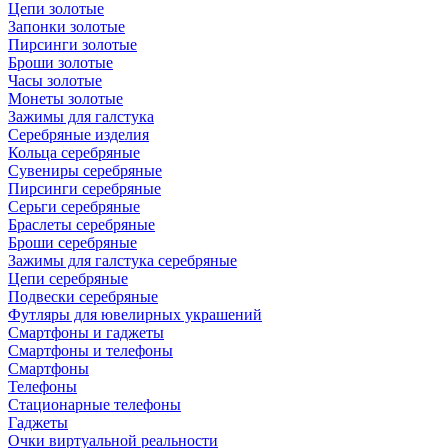
Цепи золотые
Запонки золотые
Пирсинги золотые
Броши золотые
Часы золотые
Монеты золотые
Зажимы для галстука
Серебряные изделия
Кольца серебряные
Сувениры серебряные
Пирсинги серебряные
Серьги серебряные
Браслеты серебряные
Броши серебряные
Зажимы для галстука серебряные
Цепи серебряные
Подвески серебряные
Футляры для ювелирных украшений
Смартфоны и гаджеты
Смартфоны и телефоны
Смартфоны
Телефоны
Стационарные телефоны
Гаджеты
Очки виртуальной реальности