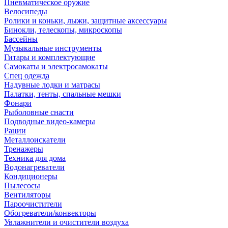
Пневматическое оружие
Велосипеды
Ролики и коньки, лыжи, защитные аксессуары
Бинокли, телескопы, микроскопы
Бассейны
Музыкальные инструменты
Гитары и комплектующие
Самокаты и электросамокаты
Спец одежда
Надувные лодки и матрасы
Палатки, тенты, спальные мешки
Фонари
Рыболовные снасти
Подводные видео-камеры
Рации
Металлоискатели
Тренажеры
Техника для дома
Водонагреватели
Кондиционеры
Пылесосы
Вентиляторы
Пароочистители
Обогреватели/конвекторы
Увлажнители и очистители воздуха