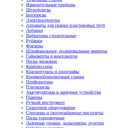
Измерительные приборы
Штроборезы
Бензорезы
Электроотвертки
Аппараты для сварки пластиковых труб
Лобзики
Вибраторы строительные
Рубанки
Фрезеры
Шлифовальные, полировальные машины
Гайковерты и винтоверты
Пилы дисковые
Компрессоры
Краскопульты и аэрографы
Кромкооблицовочные станки
Перфораторы
Плиткорезы
Аккумуляторы и зарядные устройства
Граверы
Ручной инструмент
Сварочное оборудование
Степлеры и гвоздезабивные пистолеты
Пилы торцовочные
Лазерные уровни, дальномеры, рулетки