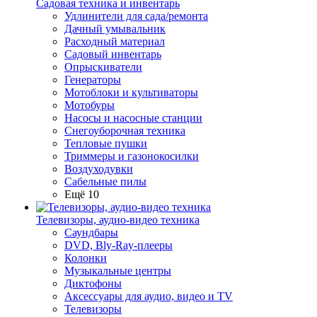
Садовая техника и инвентарь
Удлинители для сада/ремонта
Дачный умывальник
Расходный материал
Садовый инвентарь
Опрыскиватели
Генераторы
Мотоблоки и культиваторы
Мотобуры
Насосы и насосные станции
Снегоуборочная техника
Тепловые пушки
Триммеры и газонокосилки
Воздуходувки
Сабельные пилы
Ещё 10
Телевизоры, аудио-видео техника
Саундбары
DVD, Bly-Ray-плееры
Колонки
Музыкальные центры
Диктофоны
Аксессуары для аудио, видео и TV
Телевизоры