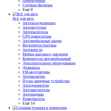
Переходники
Сетевые фильтры
Ещё 8
Всё для авто
Автохолодильники
Автоакустика
Автопылесосы
GPS-навигаторы
Автомобильные рации
Видеорегистраторы
Автокресло
Мойки высокого давления
Компрессор автомобильный
Дополнительное оборудование
Домкраты
FM-модуляторы
Автовизитки
Пуско-зарядные устройства
Автодержатели
Автомагнитолы
Антирадары
Разветвитель
Ещё 14