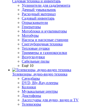
Садовая техника и инвентарь
Удлинители для сада/ремонта
Дачный умывальник
Расходный материал
Садовый инвентарь
Опрыскиватели
Генераторы
Мотоблоки и культиваторы
Мотобуры
Насосы и насосные станции
Снегоуборочная техника
Тепловые пушки
Триммеры и газонокосилки
Воздуходувки
Сабельные пилы
Ещё 10
Телевизоры, аудио-видео техника
Саундбары
DVD, Bly-Ray-плееры
Колонки
Музыкальные центры
Диктофоны
Аксессуары для аудио, видео и TV
Телевизоры