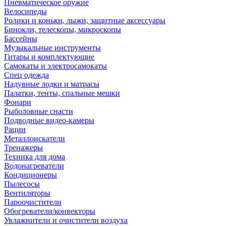
Пневматическое оружие
Велосипеды
Ролики и коньки, лыжи, защитные аксессуары
Бинокли, телескопы, микроскопы
Бассейны
Музыкальные инструменты
Гитары и комплектующие
Самокаты и электросамокаты
Спец одежда
Надувные лодки и матрасы
Палатки, тенты, спальные мешки
Фонари
Рыболовные снасти
Подводные видео-камеры
Рации
Металлоискатели
Тренажеры
Техника для дома
Водонагреватели
Кондиционеры
Пылесосы
Вентиляторы
Пароочистители
Обогреватели/конвекторы
Увлажнители и очистители воздуха