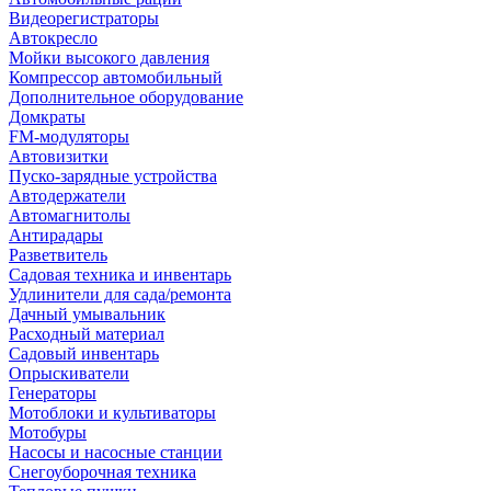
Видеорегистраторы
Автокресло
Мойки высокого давления
Компрессор автомобильный
Дополнительное оборудование
Домкраты
FM-модуляторы
Автовизитки
Пуско-зарядные устройства
Автодержатели
Автомагнитолы
Антирадары
Разветвитель
Садовая техника и инвентарь
Удлинители для сада/ремонта
Дачный умывальник
Расходный материал
Садовый инвентарь
Опрыскиватели
Генераторы
Мотоблоки и культиваторы
Мотобуры
Насосы и насосные станции
Снегоуборочная техника