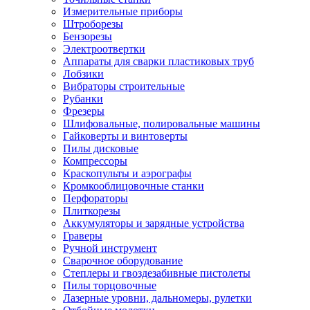
Измерительные приборы
Штроборезы
Бензорезы
Электроотвертки
Аппараты для сварки пластиковых труб
Лобзики
Вибраторы строительные
Рубанки
Фрезеры
Шлифовальные, полировальные машины
Гайковерты и винтоверты
Пилы дисковые
Компрессоры
Краскопульты и аэрографы
Кромкооблицовочные станки
Перфораторы
Плиткорезы
Аккумуляторы и зарядные устройства
Граверы
Ручной инструмент
Сварочное оборудование
Степлеры и гвоздезабивные пистолеты
Пилы торцовочные
Лазерные уровни, дальномеры, рулетки