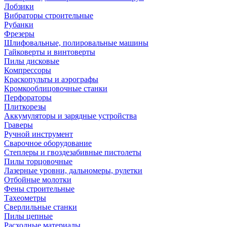
Лобзики
Вибраторы строительные
Рубанки
Фрезеры
Шлифовальные, полировальные машины
Гайковерты и винтоверты
Пилы дисковые
Компрессоры
Краскопульты и аэрографы
Кромкооблицовочные станки
Перфораторы
Плиткорезы
Аккумуляторы и зарядные устройства
Граверы
Ручной инструмент
Сварочное оборудование
Степлеры и гвоздезабивные пистолеты
Пилы торцовочные
Лазерные уровни, дальномеры, рулетки
Отбойные молотки
Фены строительные
Тахеометры
Сверлильные станки
Пилы цепные
Расходные материалы