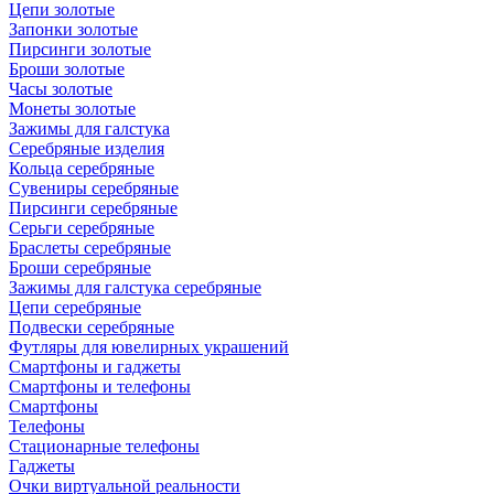
Цепи золотые
Запонки золотые
Пирсинги золотые
Броши золотые
Часы золотые
Монеты золотые
Зажимы для галстука
Серебряные изделия
Кольца серебряные
Сувениры серебряные
Пирсинги серебряные
Серьги серебряные
Браслеты серебряные
Броши серебряные
Зажимы для галстука серебряные
Цепи серебряные
Подвески серебряные
Футляры для ювелирных украшений
Смартфоны и гаджеты
Смартфоны и телефоны
Смартфоны
Телефоны
Стационарные телефоны
Гаджеты
Очки виртуальной реальности