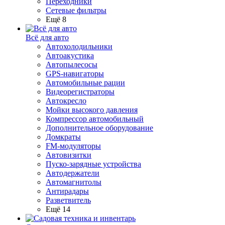
Переходники
Сетевые фильтры
Ещё 8
Всё для авто
Автохолодильники
Автоакустика
Автопылесосы
GPS-навигаторы
Автомобильные рации
Видеорегистраторы
Автокресло
Мойки высокого давления
Компрессор автомобильный
Дополнительное оборудование
Домкраты
FM-модуляторы
Автовизитки
Пуско-зарядные устройства
Автодержатели
Автомагнитолы
Антирадары
Разветвитель
Ещё 14