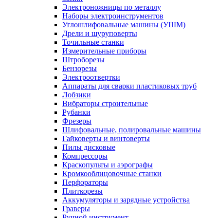
Электроножницы по металлу
Наборы электроинструментов
Углошлифовальные машины (УШМ)
Дрели и шуруповерты
Точильные станки
Измерительные приборы
Штроборезы
Бензорезы
Электроотвертки
Аппараты для сварки пластиковых труб
Лобзики
Вибраторы строительные
Рубанки
Фрезеры
Шлифовальные, полировальные машины
Гайковерты и винтоверты
Пилы дисковые
Компрессоры
Краскопульты и аэрографы
Кромкооблицовочные станки
Перфораторы
Плиткорезы
Аккумуляторы и зарядные устройства
Граверы
Ручной инструмент