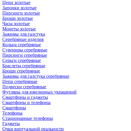
Цепи золотые
Запонки золотые
Пирсинги золотые
Броши золотые
Часы золотые
Монеты золотые
Зажимы для галстука
Серебряные изделия
Кольца серебряные
Сувениры серебряные
Пирсинги серебряные
Серьги серебряные
Браслеты серебряные
Броши серебряные
Зажимы для галстука серебряные
Цепи серебряные
Подвески серебряные
Футляры для ювелирных украшений
Смартфоны и гаджеты
Смартфоны и телефоны
Смартфоны
Телефоны
Стационарные телефоны
Гаджеты
Очки виртуальной реальности