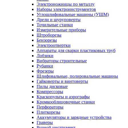
Электроножницы по металлу
Наборы электроинструментов
Углошлифовальные машины (УШМ)
Дрели и шуруповерты
Точильные станки
Измерительные приборы
Штроборезы
Бензорезы
Электроотвертки
Аппараты для сварки пластиковых труб
Лобзики
Вибраторы строительные
Рубанки
Фрезеры
Шлифовальные, полировальные машины
Гайковерты и винтоверты
Пилы дисковые
Компрессоры
Краскопульты и аэрографы
Кромкооблицовочные станки
Перфораторы
Плиткорезы
Аккумуляторы и зарядные устройства
Граверы
Ручной инструмент