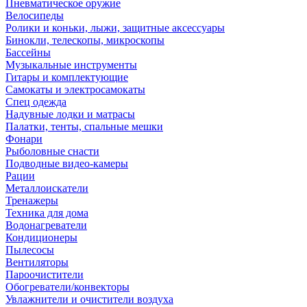
Пневматическое оружие
Велосипеды
Ролики и коньки, лыжи, защитные аксессуары
Бинокли, телескопы, микроскопы
Бассейны
Музыкальные инструменты
Гитары и комплектующие
Самокаты и электросамокаты
Спец одежда
Надувные лодки и матрасы
Палатки, тенты, спальные мешки
Фонари
Рыболовные снасти
Подводные видео-камеры
Рации
Металлоискатели
Тренажеры
Техника для дома
Водонагреватели
Кондиционеры
Пылесосы
Вентиляторы
Пароочистители
Обогреватели/конвекторы
Увлажнители и очистители воздуха