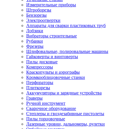
Измерительные приборы
Штроборезы
Бензорезы
Электроотвертки
Аппараты для сварки пластиковых труб
Лобзики
Вибраторы строительные
Рубанки
Фрезеры
Шлифовальные, полировальные машины
Гайковерты и винтоверты
Пилы дисковые
Компрессоры
Краскопульты и аэрографы
Кромкооблицовочные станки
Перфораторы
Плиткорезы
Аккумуляторы и зарядные устройства
Граверы
Ручной инструмент
Сварочное оборудование
Степлеры и гвоздезабивные пистолеты
Пилы торцовочные
Лазерные уровни, дальномеры, рулетки