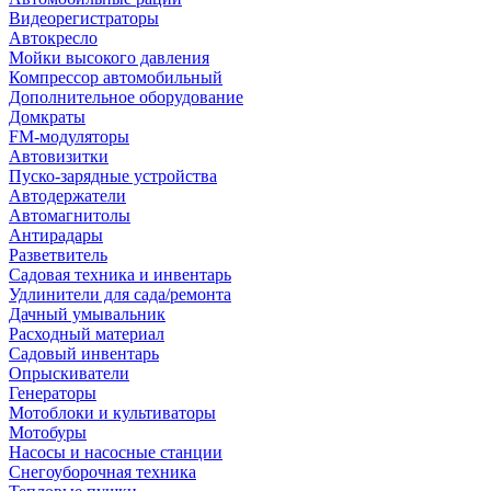
Видеорегистраторы
Автокресло
Мойки высокого давления
Компрессор автомобильный
Дополнительное оборудование
Домкраты
FM-модуляторы
Автовизитки
Пуско-зарядные устройства
Автодержатели
Автомагнитолы
Антирадары
Разветвитель
Садовая техника и инвентарь
Удлинители для сада/ремонта
Дачный умывальник
Расходный материал
Садовый инвентарь
Опрыскиватели
Генераторы
Мотоблоки и культиваторы
Мотобуры
Насосы и насосные станции
Снегоуборочная техника