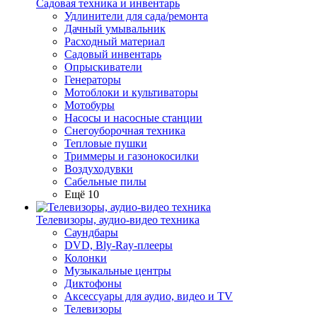
Садовая техника и инвентарь
Удлинители для сада/ремонта
Дачный умывальник
Расходный материал
Садовый инвентарь
Опрыскиватели
Генераторы
Мотоблоки и культиваторы
Мотобуры
Насосы и насосные станции
Снегоуборочная техника
Тепловые пушки
Триммеры и газонокосилки
Воздуходувки
Сабельные пилы
Ещё 10
Телевизоры, аудио-видео техника
Саундбары
DVD, Bly-Ray-плееры
Колонки
Музыкальные центры
Диктофоны
Аксессуары для аудио, видео и TV
Телевизоры