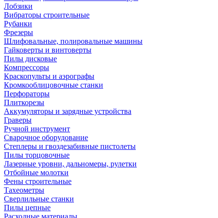
Лобзики
Вибраторы строительные
Рубанки
Фрезеры
Шлифовальные, полировальные машины
Гайковерты и винтоверты
Пилы дисковые
Компрессоры
Краскопульты и аэрографы
Кромкооблицовочные станки
Перфораторы
Плиткорезы
Аккумуляторы и зарядные устройства
Граверы
Ручной инструмент
Сварочное оборудование
Степлеры и гвоздезабивные пистолеты
Пилы торцовочные
Лазерные уровни, дальномеры, рулетки
Отбойные молотки
Фены строительные
Тахеометры
Сверлильные станки
Пилы цепные
Расходные материалы