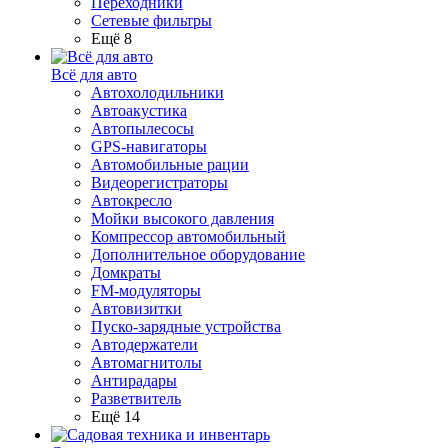
Переходники
Сетевые фильтры
Ещё 8
Всё для авто
Автохолодильники
Автоакустика
Автопылесосы
GPS-навигаторы
Автомобильные рации
Видеорегистраторы
Автокресло
Мойки высокого давления
Компрессор автомобильный
Дополнительное оборудование
Домкраты
FM-модуляторы
Автовизитки
Пуско-зарядные устройства
Автодержатели
Автомагнитолы
Антирадары
Разветвитель
Ещё 14