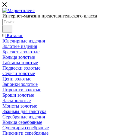
Интернет-магазин представительского класса
Каталог
Ювелирные изделия
Золотые изделия
Браслеты золотые
Кольца золотые
Гайтаны золотые
Подвески золотые
Серьги золотые
Цепи золотые
Запонки золотые
Пирсинги золотые
Броши золотые
Часы золотые
Монеты золотые
Зажимы для галстука
Серебряные изделия
Кольца серебряные
Сувениры серебряные
Пирсинги серебряные