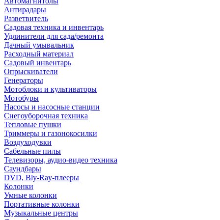
Автомагнитолы
Антирадары
Разветвитель
Садовая техника и инвентарь
Удлинители для сада/ремонта
Дачный умывальник
Расходный материал
Садовый инвентарь
Опрыскиватели
Генераторы
Мотоблоки и культиваторы
Мотобуры
Насосы и насосные станции
Снегоуборочная техника
Тепловые пушки
Триммеры и газонокосилки
Воздуходувки
Сабельные пилы
Телевизоры, аудио-видео техника
Саундбары
DVD, Bly-Ray-плееры
Колонки
Умные колонки
Портативные колонки
Музыкальные центры