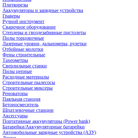
Плиткорезы
Аккумуляторы и зарядные устройства
Граверы
Ручной инструмент
Сварочное оборудование
Степлеры и гвоздезабивные пистолеты
Пилы торцовочные
Лазерные уровни, дальномеры, рулетки
Отбойные молотки
Фены строительные
Тахеометры
Сверлильные станки
Пилы цепные
Расходные материалы
Строительные пылесосы
Строительные миксеры
Реноваторы
Паяльная станция
Бетоносмеситель
Шпатлевочные станции
Аксессуары
Портативные аккумуляторы (Power bank)
Батарейки/Аккумуляторные батарейки
Автомобильные зарядные устройства (АЗУ)
Диски