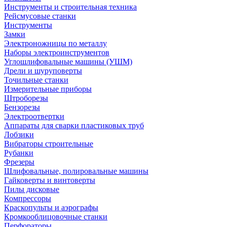
Инструменты и строительная техника
Рейсмусовые станки
Инструменты
Замки
Электроножницы по металлу
Наборы электроинструментов
Углошлифовальные машины (УШМ)
Дрели и шуруповерты
Точильные станки
Измерительные приборы
Штроборезы
Бензорезы
Электроотвертки
Аппараты для сварки пластиковых труб
Лобзики
Вибраторы строительные
Рубанки
Фрезеры
Шлифовальные, полировальные машины
Гайковерты и винтоверты
Пилы дисковые
Компрессоры
Краскопульты и аэрографы
Кромкооблицовочные станки
Перфораторы