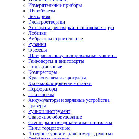
Измерительные приборы
Штроборезы
Бензорезы
Электроотвертки
Аппараты для сварки пластиковых труб
Лобзики
Вибраторы строительные
Рубанки
Фрезеры
Шлифовальные, полировальные машины
Гайковерты и винтоверты
Пилы дисковые
Компрессоры
Краскопульты и аэрографы
Кромкооблицовочные станки
Перфораторы
Плиткорезы
Аккумуляторы и зарядные устройства
Граверы
Ручной инструмент
Сварочное оборудование
Степлеры и гвоздезабивные пистолеты
Пилы торцовочные
Лазерные уровни, дальномеры, рулетки