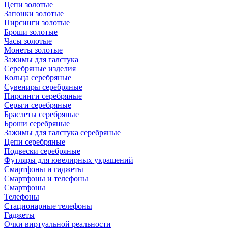
Цепи золотые
Запонки золотые
Пирсинги золотые
Броши золотые
Часы золотые
Монеты золотые
Зажимы для галстука
Серебряные изделия
Кольца серебряные
Сувениры серебряные
Пирсинги серебряные
Серьги серебряные
Браслеты серебряные
Броши серебряные
Зажимы для галстука серебряные
Цепи серебряные
Подвески серебряные
Футляры для ювелирных украшений
Смартфоны и гаджеты
Смартфоны и телефоны
Смартфоны
Телефоны
Стационарные телефоны
Гаджеты
Очки виртуальной реальности