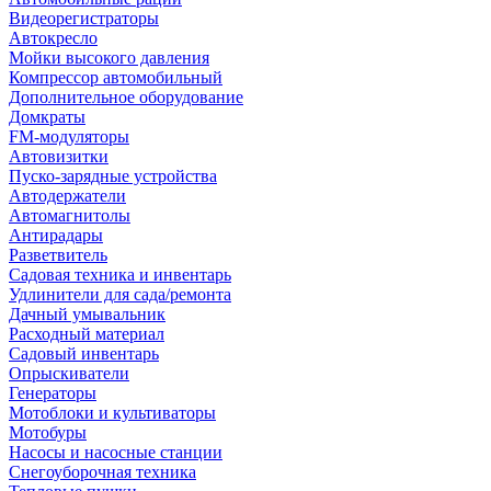
Видеорегистраторы
Автокресло
Мойки высокого давления
Компрессор автомобильный
Дополнительное оборудование
Домкраты
FM-модуляторы
Автовизитки
Пуско-зарядные устройства
Автодержатели
Автомагнитолы
Антирадары
Разветвитель
Садовая техника и инвентарь
Удлинители для сада/ремонта
Дачный умывальник
Расходный материал
Садовый инвентарь
Опрыскиватели
Генераторы
Мотоблоки и культиваторы
Мотобуры
Насосы и насосные станции
Снегоуборочная техника