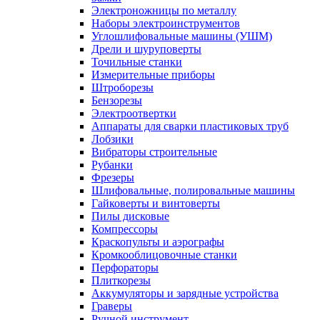
Электроножницы по металлу
Наборы электроинструментов
Углошлифовальные машины (УШМ)
Дрели и шуруповерты
Точильные станки
Измерительные приборы
Штроборезы
Бензорезы
Электроотвертки
Аппараты для сварки пластиковых труб
Лобзики
Вибраторы строительные
Рубанки
Фрезеры
Шлифовальные, полировальные машины
Гайковерты и винтоверты
Пилы дисковые
Компрессоры
Краскопульты и аэрографы
Кромкооблицовочные станки
Перфораторы
Плиткорезы
Аккумуляторы и зарядные устройства
Граверы
Ручной инструмент