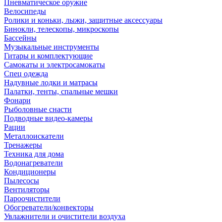
Пневматическое оружие
Велосипеды
Ролики и коньки, лыжи, защитные аксессуары
Бинокли, телескопы, микроскопы
Бассейны
Музыкальные инструменты
Гитары и комплектующие
Самокаты и электросамокаты
Спец одежда
Надувные лодки и матрасы
Палатки, тенты, спальные мешки
Фонари
Рыболовные снасти
Подводные видео-камеры
Рации
Металлоискатели
Тренажеры
Техника для дома
Водонагреватели
Кондиционеры
Пылесосы
Вентиляторы
Пароочистители
Обогреватели/конвекторы
Увлажнители и очистители воздуха