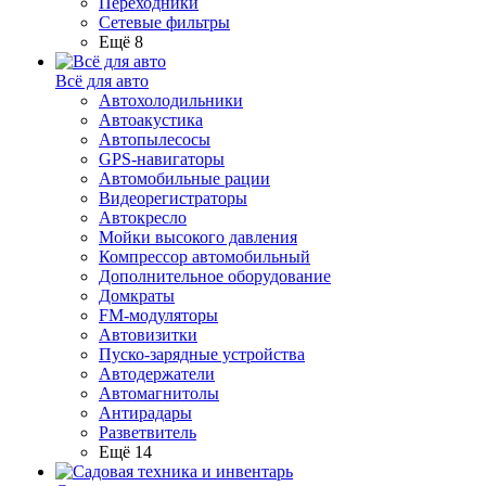
Переходники
Сетевые фильтры
Ещё 8
Всё для авто
Автохолодильники
Автоакустика
Автопылесосы
GPS-навигаторы
Автомобильные рации
Видеорегистраторы
Автокресло
Мойки высокого давления
Компрессор автомобильный
Дополнительное оборудование
Домкраты
FM-модуляторы
Автовизитки
Пуско-зарядные устройства
Автодержатели
Автомагнитолы
Антирадары
Разветвитель
Ещё 14