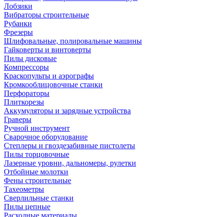
Лобзики
Вибраторы строительные
Рубанки
Фрезеры
Шлифовальные, полировальные машины
Гайковерты и винтоверты
Пилы дисковые
Компрессоры
Краскопульты и аэрографы
Кромкооблицовочные станки
Перфораторы
Плиткорезы
Аккумуляторы и зарядные устройства
Граверы
Ручной инструмент
Сварочное оборудование
Степлеры и гвоздезабивные пистолеты
Пилы торцовочные
Лазерные уровни, дальномеры, рулетки
Отбойные молотки
Фены строительные
Тахеометры
Сверлильные станки
Пилы цепные
Расходные материалы