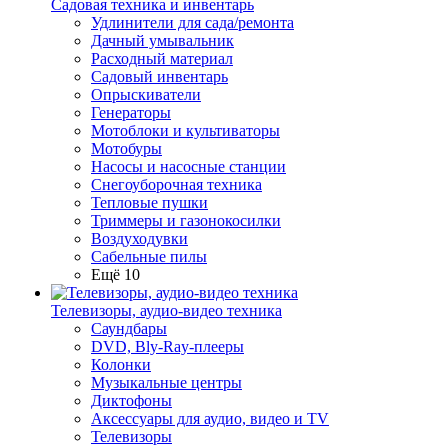
Садовая техника и инвентарь
Удлинители для сада/ремонта
Дачный умывальник
Расходный материал
Садовый инвентарь
Опрыскиватели
Генераторы
Мотоблоки и культиваторы
Мотобуры
Насосы и насосные станции
Снегоуборочная техника
Тепловые пушки
Триммеры и газонокосилки
Воздуходувки
Сабельные пилы
Ещё 10
Телевизоры, аудио-видео техника
Саундбары
DVD, Bly-Ray-плееры
Колонки
Музыкальные центры
Диктофоны
Аксессуары для аудио, видео и TV
Телевизоры