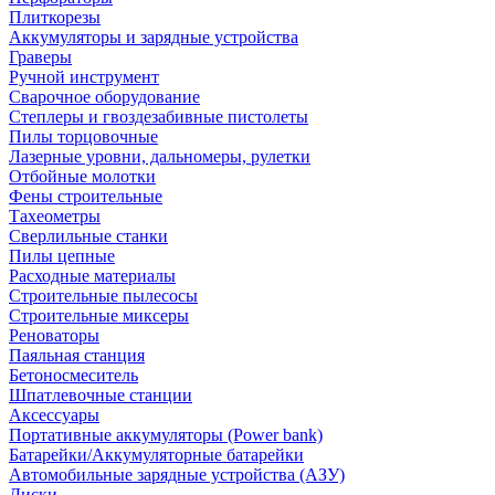
Плиткорезы
Аккумуляторы и зарядные устройства
Граверы
Ручной инструмент
Сварочное оборудование
Степлеры и гвоздезабивные пистолеты
Пилы торцовочные
Лазерные уровни, дальномеры, рулетки
Отбойные молотки
Фены строительные
Тахеометры
Сверлильные станки
Пилы цепные
Расходные материалы
Строительные пылесосы
Строительные миксеры
Реноваторы
Паяльная станция
Бетоносмеситель
Шпатлевочные станции
Аксессуары
Портативные аккумуляторы (Power bank)
Батарейки/Аккумуляторные батарейки
Автомобильные зарядные устройства (АЗУ)
Диски