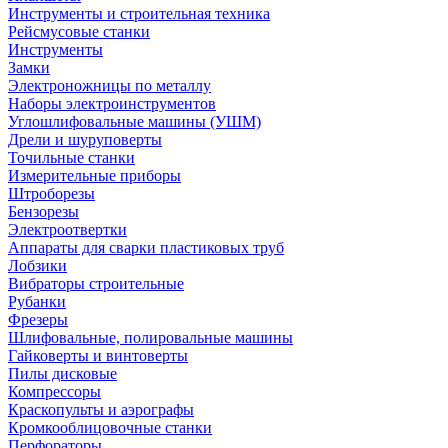
Инструменты и строительная техника
Рейсмусовые станки
Инструменты
Замки
Электроножницы по металлу
Наборы электроинструментов
Углошлифовальные машины (УШМ)
Дрели и шуруповерты
Точильные станки
Измерительные приборы
Штроборезы
Бензорезы
Электроотвертки
Аппараты для сварки пластиковых труб
Лобзики
Вибраторы строительные
Рубанки
Фрезеры
Шлифовальные, полировальные машины
Гайковерты и винтоверты
Пилы дисковые
Компрессоры
Краскопульты и аэрографы
Кромкооблицовочные станки
Перфораторы