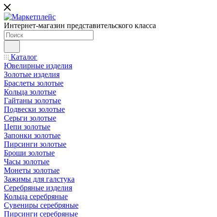
Интернет-магазин представительского класса
Каталог
Ювелирные изделия
Золотые изделия
Браслеты золотые
Кольца золотые
Гайтаны золотые
Подвески золотые
Серьги золотые
Цепи золотые
Запонки золотые
Пирсинги золотые
Броши золотые
Часы золотые
Монеты золотые
Зажимы для галстука
Серебряные изделия
Кольца серебряные
Сувениры серебряные
Пирсинги серебряные