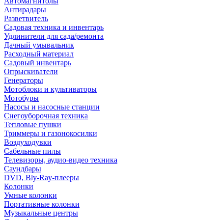
Автомагнитолы
Антирадары
Разветвитель
Садовая техника и инвентарь
Удлинители для сада/ремонта
Дачный умывальник
Расходный материал
Садовый инвентарь
Опрыскиватели
Генераторы
Мотоблоки и культиваторы
Мотобуры
Насосы и насосные станции
Снегоуборочная техника
Тепловые пушки
Триммеры и газонокосилки
Воздуходувки
Сабельные пилы
Телевизоры, аудио-видео техника
Саундбары
DVD, Bly-Ray-плееры
Колонки
Умные колонки
Портативные колонки
Музыкальные центры