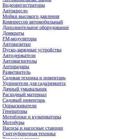
Видеорегистраторы
Автокресло
Мойки высокого давления
Компрессор автомобильный
Дополнительное оборудование
Домкраты
FM-модуляторы
Автовизитки
Пуско-зарядные устройства
Автодержатели
Автомагнитолы
Антирадары
Разветвитель
Садовая техника и инвентарь
Удлинители для сада/ремонта
Дачный умывальник
Расходный материал
Садовый инвентарь
Опрыскиватели
Генераторы
Мотоблоки и культиваторы
Мотобуры
Насосы и насосные станции
Снегоуборочная техника