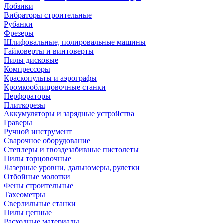
Лобзики
Вибраторы строительные
Рубанки
Фрезеры
Шлифовальные, полировальные машины
Гайковерты и винтоверты
Пилы дисковые
Компрессоры
Краскопульты и аэрографы
Кромкооблицовочные станки
Перфораторы
Плиткорезы
Аккумуляторы и зарядные устройства
Граверы
Ручной инструмент
Сварочное оборудование
Степлеры и гвоздезабивные пистолеты
Пилы торцовочные
Лазерные уровни, дальномеры, рулетки
Отбойные молотки
Фены строительные
Тахеометры
Сверлильные станки
Пилы цепные
Расходные материалы