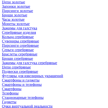
Цепи золотые
Запонки золотые
Пирсинги золотые
Броши золотые
Часы золотые
Монеты золотые
Зажимы для галстука
Серебряные изделия
Кольца серебряные
Сувениры серебряные
Пирсинги серебряные
Серьги серебряные
Браслеты серебряные
Броши серебряные
Зажимы для галстука серебряные
Цепи серебряные
Подвески серебряные
Футляры для ювелирных украшений
Смартфоны и гаджеты
Смартфоны и телефоны
Смартфоны
Телефоны
Стационарные телефоны
Гаджеты
Очки виртуальной реальности