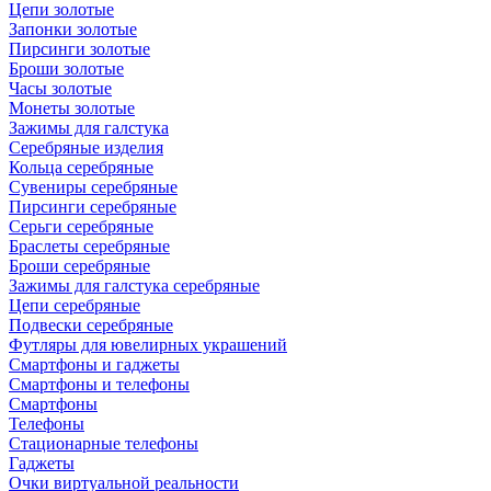
Цепи золотые
Запонки золотые
Пирсинги золотые
Броши золотые
Часы золотые
Монеты золотые
Зажимы для галстука
Серебряные изделия
Кольца серебряные
Сувениры серебряные
Пирсинги серебряные
Серьги серебряные
Браслеты серебряные
Броши серебряные
Зажимы для галстука серебряные
Цепи серебряные
Подвески серебряные
Футляры для ювелирных украшений
Смартфоны и гаджеты
Смартфоны и телефоны
Смартфоны
Телефоны
Стационарные телефоны
Гаджеты
Очки виртуальной реальности