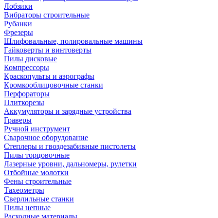
Лобзики
Вибраторы строительные
Рубанки
Фрезеры
Шлифовальные, полировальные машины
Гайковерты и винтоверты
Пилы дисковые
Компрессоры
Краскопульты и аэрографы
Кромкооблицовочные станки
Перфораторы
Плиткорезы
Аккумуляторы и зарядные устройства
Граверы
Ручной инструмент
Сварочное оборудование
Степлеры и гвоздезабивные пистолеты
Пилы торцовочные
Лазерные уровни, дальномеры, рулетки
Отбойные молотки
Фены строительные
Тахеометры
Сверлильные станки
Пилы цепные
Расходные материалы