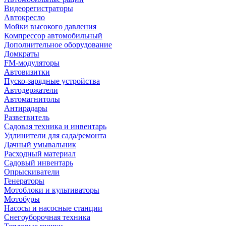
Видеорегистраторы
Автокресло
Мойки высокого давления
Компрессор автомобильный
Дополнительное оборудование
Домкраты
FM-модуляторы
Автовизитки
Пуско-зарядные устройства
Автодержатели
Автомагнитолы
Антирадары
Разветвитель
Садовая техника и инвентарь
Удлинители для сада/ремонта
Дачный умывальник
Расходный материал
Садовый инвентарь
Опрыскиватели
Генераторы
Мотоблоки и культиваторы
Мотобуры
Насосы и насосные станции
Снегоуборочная техника