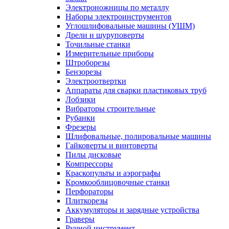
Электроножницы по металлу
Наборы электроинструментов
Углошлифовальные машины (УШМ)
Дрели и шуруповерты
Точильные станки
Измерительные приборы
Штроборезы
Бензорезы
Электроотвертки
Аппараты для сварки пластиковых труб
Лобзики
Вибраторы строительные
Рубанки
Фрезеры
Шлифовальные, полировальные машины
Гайковерты и винтоверты
Пилы дисковые
Компрессоры
Краскопульты и аэрографы
Кромкооблицовочные станки
Перфораторы
Плиткорезы
Аккумуляторы и зарядные устройства
Граверы
Ручной инструмент