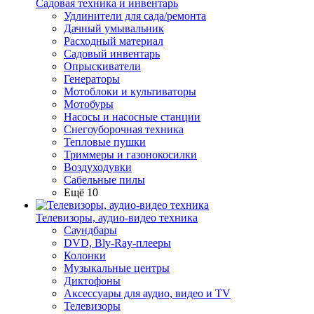
Садовая техника и инвентарь
Удлинители для сада/ремонта
Дачный умывальник
Расходный материал
Садовый инвентарь
Опрыскиватели
Генераторы
Мотоблоки и культиваторы
Мотобуры
Насосы и насосные станции
Снегоуборочная техника
Тепловые пушки
Триммеры и газонокосилки
Воздуходувки
Сабельные пилы
Ещё 10
Телевизоры, аудио-видео техника
Саундбары
DVD, Bly-Ray-плееры
Колонки
Музыкальные центры
Диктофоны
Аксессуары для аудио, видео и TV
Телевизоры