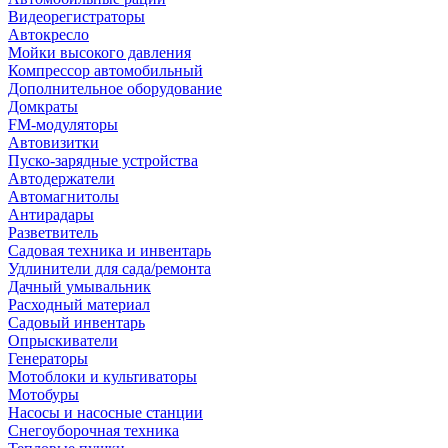
Видеорегистраторы
Автокресло
Мойки высокого давления
Компрессор автомобильный
Дополнительное оборудование
Домкраты
FM-модуляторы
Автовизитки
Пуско-зарядные устройства
Автодержатели
Автомагнитолы
Антирадары
Разветвитель
Садовая техника и инвентарь
Удлинители для сада/ремонта
Дачный умывальник
Расходный материал
Садовый инвентарь
Опрыскиватели
Генераторы
Мотоблоки и культиваторы
Мотобуры
Насосы и насосные станции
Снегоуборочная техника