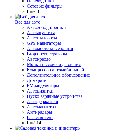
Переходники
Сетевые фильтры
Ещё 8
Всё для авто
Автохолодильники
Автоакустика
Автопылесосы
GPS-навигаторы
Автомобильные рации
Видеорегистраторы
Автокресло
Мойки высокого давления
Компрессор автомобильный
Дополнительное оборудование
Домкраты
FM-модуляторы
Автовизитки
Пуско-зарядные устройства
Автодержатели
Автомагнитолы
Антирадары
Разветвитель
Ещё 14