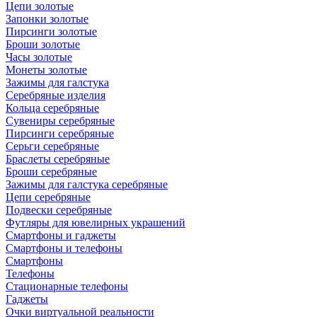
Цепи золотые
Запонки золотые
Пирсинги золотые
Броши золотые
Часы золотые
Монеты золотые
Зажимы для галстука
Серебряные изделия
Кольца серебряные
Сувениры серебряные
Пирсинги серебряные
Серьги серебряные
Браслеты серебряные
Броши серебряные
Зажимы для галстука серебряные
Цепи серебряные
Подвески серебряные
Футляры для ювелирных украшений
Смартфоны и гаджеты
Смартфоны и телефоны
Смартфоны
Телефоны
Стационарные телефоны
Гаджеты
Очки виртуальной реальности