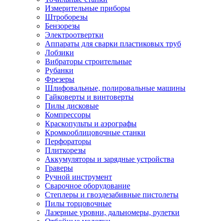
Измерительные приборы
Штроборезы
Бензорезы
Электроотвертки
Аппараты для сварки пластиковых труб
Лобзики
Вибраторы строительные
Рубанки
Фрезеры
Шлифовальные, полировальные машины
Гайковерты и винтоверты
Пилы дисковые
Компрессоры
Краскопульты и аэрографы
Кромкооблицовочные станки
Перфораторы
Плиткорезы
Аккумуляторы и зарядные устройства
Граверы
Ручной инструмент
Сварочное оборудование
Степлеры и гвоздезабивные пистолеты
Пилы торцовочные
Лазерные уровни, дальномеры, рулетки