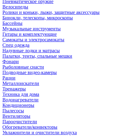
Пневматическое оружие
Велосипеды
Ролики и коньки, лыжи, защитные аксессуары
Бинокли, телескопы, микроскопы
Бассейны
Музыкальные инструменты
Гитары и комплектующие
Самокаты и электросамокаты
Спец одежда
Надувные лодки и матрасы
Палатки, тенты, спальные мешки
Фонари
Рыболовные снасти
Подводные видео-камеры
Рации
Металлоискатели
Тренажеры
Техника для дома
Водонагреватели
Кондиционеры
Пылесосы
Вентиляторы
Пароочистители
Обогреватели/конвекторы
Увлажнители и очистители воздуха