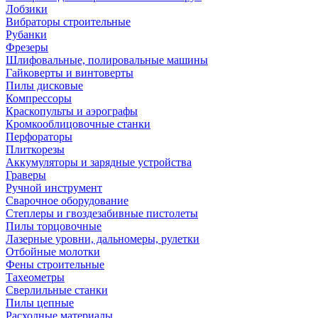
Лобзики
Вибраторы строительные
Рубанки
Фрезеры
Шлифовальные, полировальные машины
Гайковерты и винтоверты
Пилы дисковые
Компрессоры
Краскопульты и аэрографы
Кромкооблицовочные станки
Перфораторы
Плиткорезы
Аккумуляторы и зарядные устройства
Граверы
Ручной инструмент
Сварочное оборудование
Степлеры и гвоздезабивные пистолеты
Пилы торцовочные
Лазерные уровни, дальномеры, рулетки
Отбойные молотки
Фены строительные
Тахеометры
Сверлильные станки
Пилы цепные
Расходные материалы