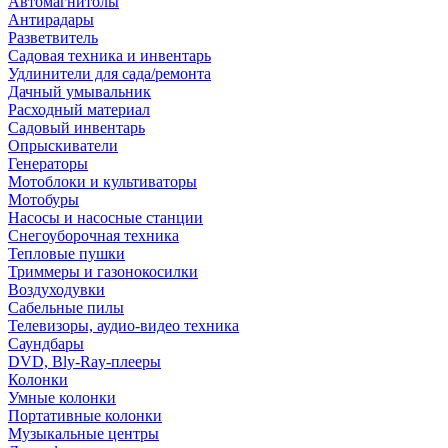
Автомагнитолы
Антирадары
Разветвитель
Садовая техника и инвентарь
Удлинители для сада/ремонта
Дачный умывальник
Расходный материал
Садовый инвентарь
Опрыскиватели
Генераторы
Мотоблоки и культиваторы
Мотобуры
Насосы и насосные станции
Снегоуборочная техника
Тепловые пушки
Триммеры и газонокосилки
Воздуходувки
Сабельные пилы
Телевизоры, аудио-видео техника
Саундбары
DVD, Bly-Ray-плееры
Колонки
Умные колонки
Портативные колонки
Музыкальные центры