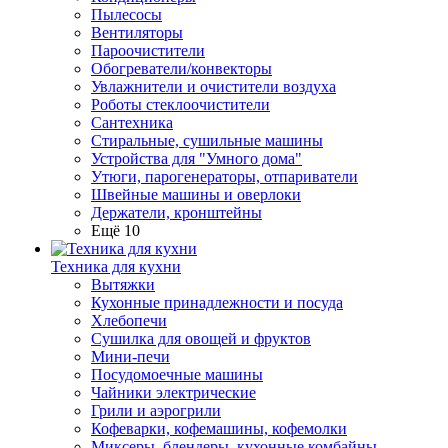
Пылесосы
Вентиляторы
Пароочистители
Обогреватели/конвекторы
Увлажнители и очистители воздуха
Роботы стеклоочистители
Сантехника
Стиральные, сушильные машины
Устройства для "Умного дома"
Утюги, парогенераторы, отпариватели
Швейные машины и оверлоки
Держатели, кронштейны
Ещё 10
Техника для кухни
Вытяжки
Кухонные принадлежности и посуда
Хлебопечи
Сушилка для овощей и фруктов
Мини-печи
Посудомоечные машины
Чайники электрические
Грили и аэрогрили
Кофеварки, кофемашины, кофемолки
Миксеры, блендеры, кухонные комбайны