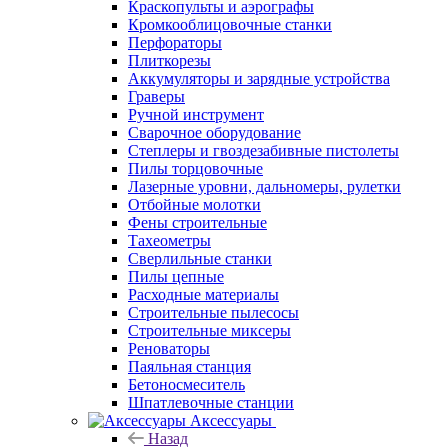
Краскопульты и аэрографы
Кромкооблицовочные станки
Перфораторы
Плиткорезы
Аккумуляторы и зарядные устройства
Граверы
Ручной инструмент
Сварочное оборудование
Степлеры и гвоздезабивные пистолеты
Пилы торцовочные
Лазерные уровни, дальномеры, рулетки
Отбойные молотки
Фены строительные
Тахеометры
Сверлильные станки
Пилы цепные
Расходные материалы
Строительные пылесосы
Строительные миксеры
Реноваторы
Паяльная станция
Бетоносмеситель
Шпатлевочные станции
Аксессуары
Назад