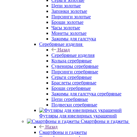
Серьги золотые
Цепи золотые
Запонки золотые
Пирсинги золотые
Броши золотые
Часы золотые
Монеты золотые
Зажимы для галстука
Серебряные изделия
Назад
Серебряные изделия
Кольца серебряные
Сувениры серебряные
Пирсинги серебряные
Серьги серебряные
Браслеты серебряные
Броши серебряные
Зажимы для галстука серебряные
Цепи серебряные
Подвески серебряные
Футляры для ювелирных украшений
Смартфоны и гаджеты
Назад
Смартфоны и гаджеты