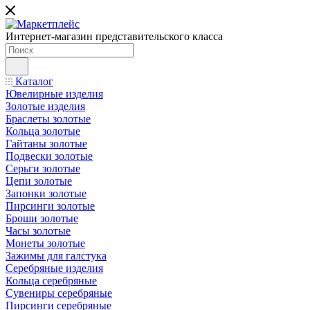
Интернет-магазин представительского класса
Каталог
Ювелирные изделия
Золотые изделия
Браслеты золотые
Кольца золотые
Гайтаны золотые
Подвески золотые
Серьги золотые
Цепи золотые
Запонки золотые
Пирсинги золотые
Броши золотые
Часы золотые
Монеты золотые
Зажимы для галстука
Серебряные изделия
Кольца серебряные
Сувениры серебряные
Пирсинги серебряные