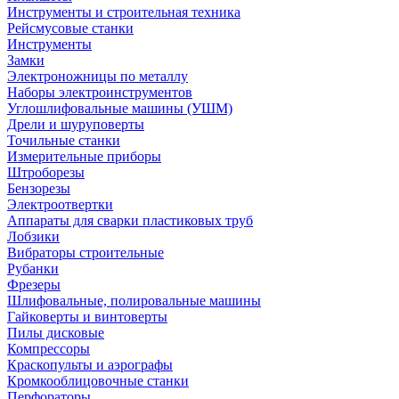
Инструменты и строительная техника
Рейсмусовые станки
Инструменты
Замки
Электроножницы по металлу
Наборы электроинструментов
Углошлифовальные машины (УШМ)
Дрели и шуруповерты
Точильные станки
Измерительные приборы
Штроборезы
Бензорезы
Электроотвертки
Аппараты для сварки пластиковых труб
Лобзики
Вибраторы строительные
Рубанки
Фрезеры
Шлифовальные, полировальные машины
Гайковерты и винтоверты
Пилы дисковые
Компрессоры
Краскопульты и аэрографы
Кромкооблицовочные станки
Перфораторы