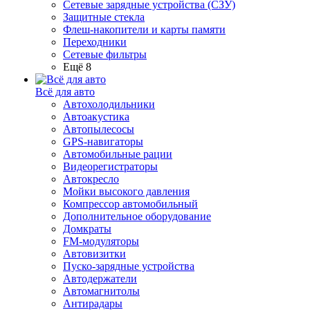
Сетевые зарядные устройства (СЗУ)
Защитные стекла
Флеш-накопители и карты памяти
Переходники
Сетевые фильтры
Ещё 8
Всё для авто
Автохолодильники
Автоакустика
Автопылесосы
GPS-навигаторы
Автомобильные рации
Видеорегистраторы
Автокресло
Мойки высокого давления
Компрессор автомобильный
Дополнительное оборудование
Домкраты
FM-модуляторы
Автовизитки
Пуско-зарядные устройства
Автодержатели
Автомагнитолы
Антирадары