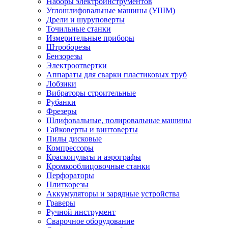
Наборы электроинструментов
Углошлифовальные машины (УШМ)
Дрели и шуруповерты
Точильные станки
Измерительные приборы
Штроборезы
Бензорезы
Электроотвертки
Аппараты для сварки пластиковых труб
Лобзики
Вибраторы строительные
Рубанки
Фрезеры
Шлифовальные, полировальные машины
Гайковерты и винтоверты
Пилы дисковые
Компрессоры
Краскопульты и аэрографы
Кромкооблицовочные станки
Перфораторы
Плиткорезы
Аккумуляторы и зарядные устройства
Граверы
Ручной инструмент
Сварочное оборудование