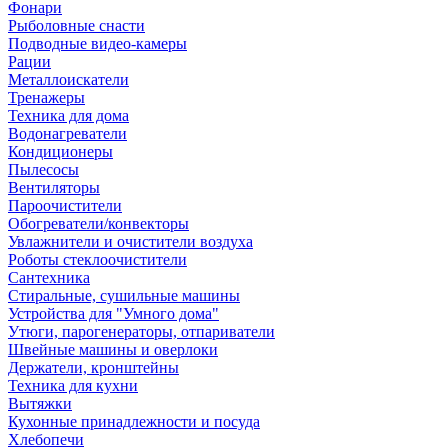
Фонари
Рыболовные снасти
Подводные видео-камеры
Рации
Металлоискатели
Тренажеры
Техника для дома
Водонагреватели
Кондиционеры
Пылесосы
Вентиляторы
Пароочистители
Обогреватели/конвекторы
Увлажнители и очистители воздуха
Роботы стеклоочистители
Сантехника
Стиральные, сушильные машины
Устройства для "Умного дома"
Утюги, парогенераторы, отпариватели
Швейные машины и оверлоки
Держатели, кронштейны
Техника для кухни
Вытяжки
Кухонные принадлежности и посуда
Хлебопечи