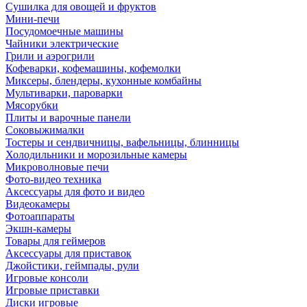
Сушилка для овощей и фруктов
Мини-печи
Посудомоечные машины
Чайники электрические
Грили и аэрогрили
Кофеварки, кофемашины, кофемолки
Миксеры, блендеры, кухонные комбайны
Мультиварки, пароварки
Мясорубки
Плиты и варочные панели
Соковыжималки
Тостеры и сендвичницы, вафельницы, блинницы
Холодильники и морозильные камеры
Микроволновые печи
Фото-видео техника
Аксессуары для фото и видео
Видеокамеры
Фотоаппараты
Экшн-камеры
Товары для геймеров
Аксессуары для приставок
Джойстики, геймпады, рули
Игровые консоли
Игровые приставки
Диски игровые