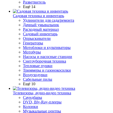
Разветвитель
Ещё 14
Садовая техника и инвентарь
Удлинители для сада/ремонта
Дачный умывальник
Расходный материал
Садовый инвентарь
Опрыскиватели
Генераторы
Мотоблоки и культиваторы
Мотобуры
Насосы и насосные станции
Снегоуборочная техника
Тепловые пушки
Триммеры и газонокосилки
Воздуходувки
Сабельные пилы
Ещё 10
Телевизоры, аудио-видео техника
Саундбары
DVD, Bly-Ray-плееры
Колонки
Музыкальные центры