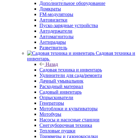
Дополнительное оборудование
Домкраты
FM-модуляторы
Автовизитки
Пуско-зарядные устройства
Автодержатели
Автомагнитолы
Антирадары
Разветвитель
Садовая техника и
инвентарь
Назад
Садовая техника и инвентарь
Удлинители для сада/ремонта
Дачный умывальник
Расходный материал
Садовый инвентарь
Опрыскиватели
Генераторы
Мотоблоки и культиваторы
Мотобуры
Насосы и насосные станции
Снегоуборочная техника
Тепловые пушки
Триммеры и газонокосилки