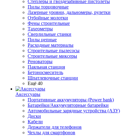
Степлеры и гвоздезабивные пистолеты
Пилы торцовочные
Лазерные уровни, дальномеры, рулетки
Отбойные молотки
Фены строительные
Тахеометры
Сверлильные станки
Пилы цепные
Расходные материалы
Строительные пылесосы
Строительные миксеры
Реноваторы
Паяльная станция
Бетоносмеситель
Шпатлевочные станции
Ещё 40
Аксессуары
Портативные аккумуляторы (Power bank)
Батарейки/Аккумуляторные батарейки
Автомобильные зарядные устройства (АЗУ)
Диски
Кабели
Держатели для телефонов
Чехлы для смартфонов