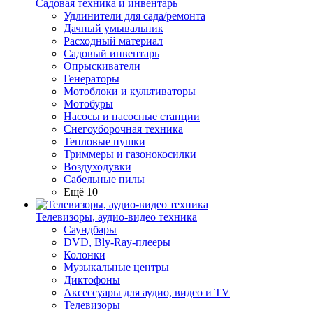
Садовая техника и инвентарь
Удлинители для сада/ремонта
Дачный умывальник
Расходный материал
Садовый инвентарь
Опрыскиватели
Генераторы
Мотоблоки и культиваторы
Мотобуры
Насосы и насосные станции
Снегоуборочная техника
Тепловые пушки
Триммеры и газонокосилки
Воздуходувки
Сабельные пилы
Ещё 10
Телевизоры, аудио-видео техника
Саундбары
DVD, Bly-Ray-плееры
Колонки
Музыкальные центры
Диктофоны
Аксессуары для аудио, видео и TV
Телевизоры