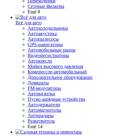
Переходники
Сетевые фильтры
Ещё 8
Всё для авто
Автохолодильники
Автоакустика
Автопылесосы
GPS-навигаторы
Автомобильные рации
Видеорегистраторы
Автокресло
Мойки высокого давления
Компрессор автомобильный
Дополнительное оборудование
Домкраты
FM-модуляторы
Автовизитки
Пуско-зарядные устройства
Автодержатели
Автомагнитолы
Антирадары
Разветвитель
Ещё 14