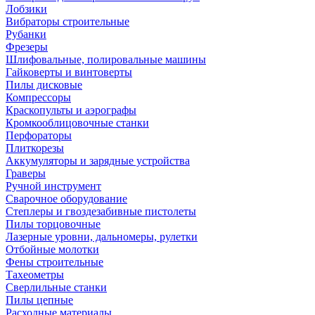
Лобзики
Вибраторы строительные
Рубанки
Фрезеры
Шлифовальные, полировальные машины
Гайковерты и винтоверты
Пилы дисковые
Компрессоры
Краскопульты и аэрографы
Кромкооблицовочные станки
Перфораторы
Плиткорезы
Аккумуляторы и зарядные устройства
Граверы
Ручной инструмент
Сварочное оборудование
Степлеры и гвоздезабивные пистолеты
Пилы торцовочные
Лазерные уровни, дальномеры, рулетки
Отбойные молотки
Фены строительные
Тахеометры
Сверлильные станки
Пилы цепные
Расходные материалы