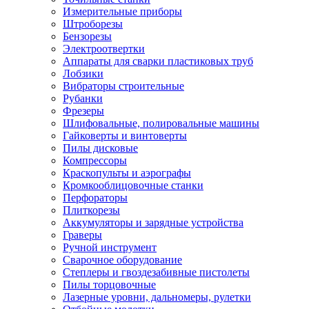
Измерительные приборы
Штроборезы
Бензорезы
Электроотвертки
Аппараты для сварки пластиковых труб
Лобзики
Вибраторы строительные
Рубанки
Фрезеры
Шлифовальные, полировальные машины
Гайковерты и винтоверты
Пилы дисковые
Компрессоры
Краскопульты и аэрографы
Кромкооблицовочные станки
Перфораторы
Плиткорезы
Аккумуляторы и зарядные устройства
Граверы
Ручной инструмент
Сварочное оборудование
Степлеры и гвоздезабивные пистолеты
Пилы торцовочные
Лазерные уровни, дальномеры, рулетки