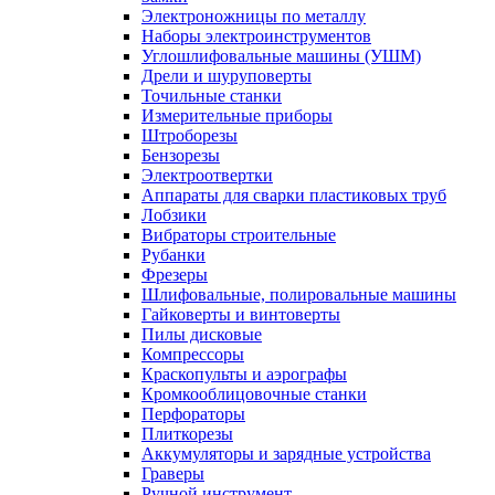
Электроножницы по металлу
Наборы электроинструментов
Углошлифовальные машины (УШМ)
Дрели и шуруповерты
Точильные станки
Измерительные приборы
Штроборезы
Бензорезы
Электроотвертки
Аппараты для сварки пластиковых труб
Лобзики
Вибраторы строительные
Рубанки
Фрезеры
Шлифовальные, полировальные машины
Гайковерты и винтоверты
Пилы дисковые
Компрессоры
Краскопульты и аэрографы
Кромкооблицовочные станки
Перфораторы
Плиткорезы
Аккумуляторы и зарядные устройства
Граверы
Ручной инструмент