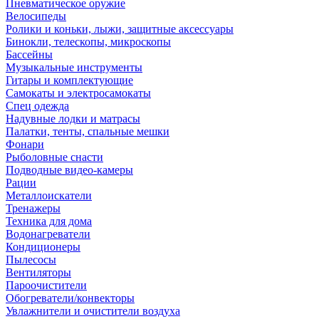
Пневматическое оружие
Велосипеды
Ролики и коньки, лыжи, защитные аксессуары
Бинокли, телескопы, микроскопы
Бассейны
Музыкальные инструменты
Гитары и комплектующие
Самокаты и электросамокаты
Спец одежда
Надувные лодки и матрасы
Палатки, тенты, спальные мешки
Фонари
Рыболовные снасти
Подводные видео-камеры
Рации
Металлоискатели
Тренажеры
Техника для дома
Водонагреватели
Кондиционеры
Пылесосы
Вентиляторы
Пароочистители
Обогреватели/конвекторы
Увлажнители и очистители воздуха