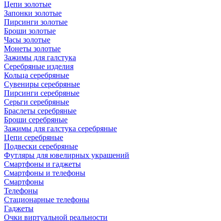
Цепи золотые
Запонки золотые
Пирсинги золотые
Броши золотые
Часы золотые
Монеты золотые
Зажимы для галстука
Серебряные изделия
Кольца серебряные
Сувениры серебряные
Пирсинги серебряные
Серьги серебряные
Браслеты серебряные
Броши серебряные
Зажимы для галстука серебряные
Цепи серебряные
Подвески серебряные
Футляры для ювелирных украшений
Смартфоны и гаджеты
Смартфоны и телефоны
Смартфоны
Телефоны
Стационарные телефоны
Гаджеты
Очки виртуальной реальности