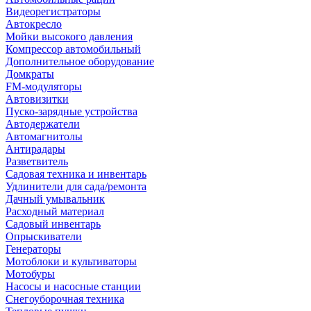
Видеорегистраторы
Автокресло
Мойки высокого давления
Компрессор автомобильный
Дополнительное оборудование
Домкраты
FM-модуляторы
Автовизитки
Пуско-зарядные устройства
Автодержатели
Автомагнитолы
Антирадары
Разветвитель
Садовая техника и инвентарь
Удлинители для сада/ремонта
Дачный умывальник
Расходный материал
Садовый инвентарь
Опрыскиватели
Генераторы
Мотоблоки и культиваторы
Мотобуры
Насосы и насосные станции
Снегоуборочная техника