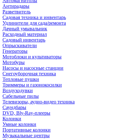
Автомагнитолы
Антирадары
Разветвитель
Садовая техника и инвентарь
Удлинители для сада/ремонта
Дачный умывальник
Расходный материал
Садовый инвентарь
Опрыскиватели
Генераторы
Мотоблоки и культиваторы
Мотобуры
Насосы и насосные станции
Снегоуборочная техника
Тепловые пушки
Триммеры и газонокосилки
Воздуходувки
Сабельные пилы
Телевизоры, аудио-видео техника
Саундбары
DVD, Bly-Ray-плееры
Колонки
Умные колонки
Портативные колонки
Музыкальные центры