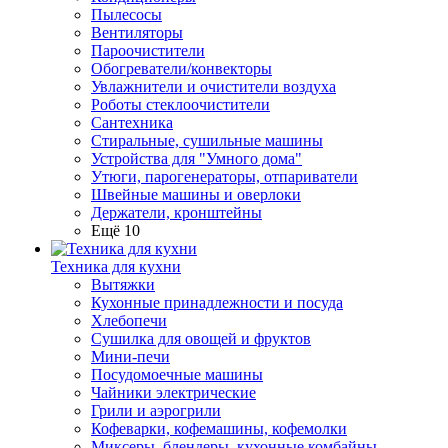
Пылесосы
Вентиляторы
Пароочистители
Обогреватели/конвекторы
Увлажнители и очистители воздуха
Роботы стеклоочистители
Сантехника
Стиральные, сушильные машины
Устройства для "Умного дома"
Утюги, парогенераторы, отпариватели
Швейные машины и оверлоки
Держатели, кронштейны
Ещё 10
Техника для кухни
Вытяжки
Кухонные принадлежности и посуда
Хлебопечи
Сушилка для овощей и фруктов
Мини-печи
Посудомоечные машины
Чайники электрические
Грили и аэрогрили
Кофеварки, кофемашины, кофемолки
Миксеры, блендеры, кухонные комбайны