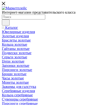
Интернет-магазин представительского класса
Каталог
Ювелирные изделия
Золотые изделия
Браслеты золотые
Кольца золотые
Гайтаны золотые
Подвески золотые
Серьги золотые
Цепи золотые
Запонки золотые
Пирсинги золотые
Броши золотые
Часы золотые
Монеты золотые
Зажимы для галстука
Серебряные изделия
Кольца серебряные
Сувениры серебряные
Пирсинги серебряные