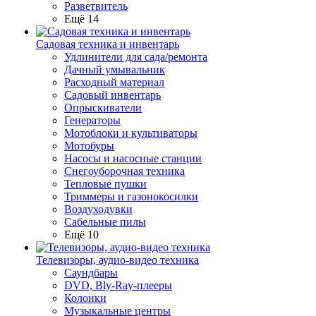
Разветвитель
Ещё 14
Садовая техника и инвентарь
Удлинители для сада/ремонта
Дачный умывальник
Расходный материал
Садовый инвентарь
Опрыскиватели
Генераторы
Мотоблоки и культиваторы
Мотобуры
Насосы и насосные станции
Снегоуборочная техника
Тепловые пушки
Триммеры и газонокосилки
Воздуходувки
Сабельные пилы
Ещё 10
Телевизоры, аудио-видео техника
Саундбары
DVD, Bly-Ray-плееры
Колонки
Музыкальные центры