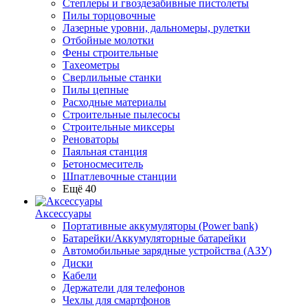
Степлеры и гвоздезабивные пистолеты
Пилы торцовочные
Лазерные уровни, дальномеры, рулетки
Отбойные молотки
Фены строительные
Тахеометры
Сверлильные станки
Пилы цепные
Расходные материалы
Строительные пылесосы
Строительные миксеры
Реноваторы
Паяльная станция
Бетоносмеситель
Шпатлевочные станции
Ещё 40
Аксессуары
Портативные аккумуляторы (Power bank)
Батарейки/Аккумуляторные батарейки
Автомобильные зарядные устройства (АЗУ)
Диски
Кабели
Держатели для телефонов
Чехлы для смартфонов