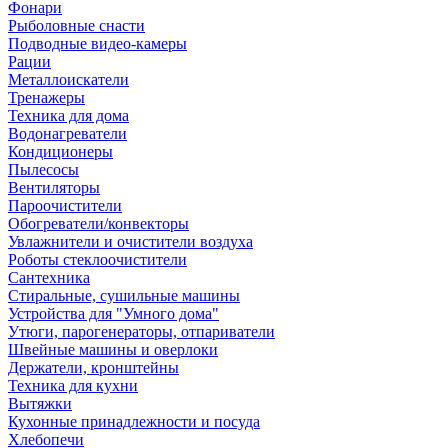
Фонари
Рыболовные снасти
Подводные видео-камеры
Рации
Металлоискатели
Тренажеры
Техника для дома
Водонагреватели
Кондиционеры
Пылесосы
Вентиляторы
Пароочистители
Обогреватели/конвекторы
Увлажнители и очистители воздуха
Роботы стеклоочистители
Сантехника
Стиральные, сушильные машины
Устройства для "Умного дома"
Утюги, парогенераторы, отпариватели
Швейные машины и оверлоки
Держатели, кронштейны
Техника для кухни
Вытяжки
Кухонные принадлежности и посуда
Хлебопечи