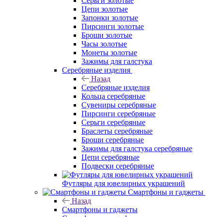
Серьги золотые
Цепи золотые
Запонки золотые
Пирсинги золотые
Броши золотые
Часы золотые
Монеты золотые
Зажимы для галстука
Серебряные изделия
Назад
Серебряные изделия
Кольца серебряные
Сувениры серебряные
Пирсинги серебряные
Серьги серебряные
Браслеты серебряные
Броши серебряные
Зажимы для галстука серебряные
Цепи серебряные
Подвески серебряные
Футляры для ювелирных украшений
Смартфоны и гаджеты
Назад
Смартфоны и гаджеты