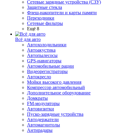
Сетевые зарядные устройства (СЗУ)
Защитные стекла
Флеш-накопители и карты памяти
Переходники
Сетевые фильтры
Ещё 8
Всё для авто
Автохолодильники
Автоакустика
Автопылесосы
GPS-навигаторы
Автомобильные рации
Видеорегистраторы
Автокресло
Мойки высокого давления
Компрессор автомобильный
Дополнительное оборудование
Домкраты
FM-модуляторы
Автовизитки
Пуско-зарядные устройства
Автодержатели
Автомагнитолы
Антирадары