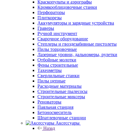
Краскопульты и аэрографы
Кромкооблицовочные станки
Перфораторы
Плиткорезы
Аккумуляторы и зарядные устройства
Граверы
Ручной инструмент
Сварочное оборудование
Степлеры и гвоздезабивные пистолеты
Пилы торцовочные
Лазерные уровни, дальномеры, рулетки
Отбойные молотки
Фены строительные
Тахеометры
Сверлильные станки
Пилы цепные
Расходные материалы
Строительные пылесосы
Строительные миксеры
Реноваторы
Паяльная станция
Бетоносмеситель
Шпатлевочные станции
Аксессуары
Назад