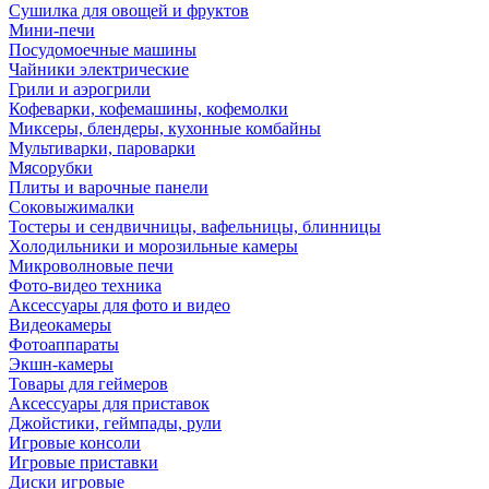
Сушилка для овощей и фруктов
Мини-печи
Посудомоечные машины
Чайники электрические
Грили и аэрогрили
Кофеварки, кофемашины, кофемолки
Миксеры, блендеры, кухонные комбайны
Мультиварки, пароварки
Мясорубки
Плиты и варочные панели
Соковыжималки
Тостеры и сендвичницы, вафельницы, блинницы
Холодильники и морозильные камеры
Микроволновые печи
Фото-видео техника
Аксессуары для фото и видео
Видеокамеры
Фотоаппараты
Экшн-камеры
Товары для геймеров
Аксессуары для приставок
Джойстики, геймпады, рули
Игровые консоли
Игровые приставки
Диски игровые