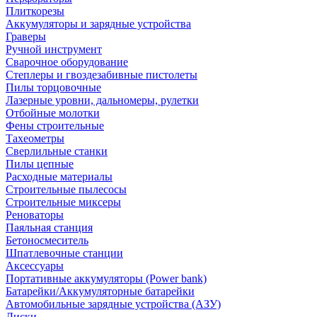
Плиткорезы
Аккумуляторы и зарядные устройства
Граверы
Ручной инструмент
Сварочное оборудование
Степлеры и гвоздезабивные пистолеты
Пилы торцовочные
Лазерные уровни, дальномеры, рулетки
Отбойные молотки
Фены строительные
Тахеометры
Сверлильные станки
Пилы цепные
Расходные материалы
Строительные пылесосы
Строительные миксеры
Реноваторы
Паяльная станция
Бетоносмеситель
Шпатлевочные станции
Аксессуары
Портативные аккумуляторы (Power bank)
Батарейки/Аккумуляторные батарейки
Автомобильные зарядные устройства (АЗУ)
Диски