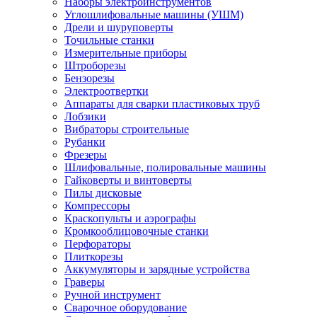
Наборы электроинструментов
Углошлифовальные машины (УШМ)
Дрели и шуруповерты
Точильные станки
Измерительные приборы
Штроборезы
Бензорезы
Электроотвертки
Аппараты для сварки пластиковых труб
Лобзики
Вибраторы строительные
Рубанки
Фрезеры
Шлифовальные, полировальные машины
Гайковерты и винтоверты
Пилы дисковые
Компрессоры
Краскопульты и аэрографы
Кромкооблицовочные станки
Перфораторы
Плиткорезы
Аккумуляторы и зарядные устройства
Граверы
Ручной инструмент
Сварочное оборудование