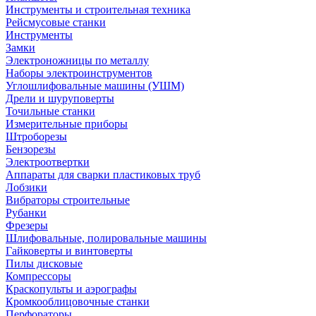
Инструменты и строительная техника
Рейсмусовые станки
Инструменты
Замки
Электроножницы по металлу
Наборы электроинструментов
Углошлифовальные машины (УШМ)
Дрели и шуруповерты
Точильные станки
Измерительные приборы
Штроборезы
Бензорезы
Электроотвертки
Аппараты для сварки пластиковых труб
Лобзики
Вибраторы строительные
Рубанки
Фрезеры
Шлифовальные, полировальные машины
Гайковерты и винтоверты
Пилы дисковые
Компрессоры
Краскопульты и аэрографы
Кромкооблицовочные станки
Перфораторы