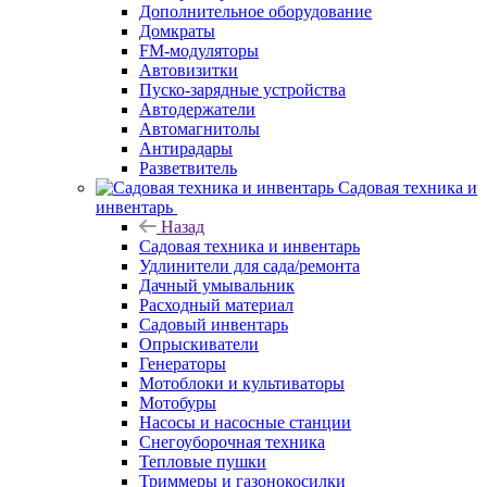
Дополнительное оборудование
Домкраты
FM-модуляторы
Автовизитки
Пуско-зарядные устройства
Автодержатели
Автомагнитолы
Антирадары
Разветвитель
Садовая техника и
инвентарь
Назад
Садовая техника и инвентарь
Удлинители для сада/ремонта
Дачный умывальник
Расходный материал
Садовый инвентарь
Опрыскиватели
Генераторы
Мотоблоки и культиваторы
Мотобуры
Насосы и насосные станции
Снегоуборочная техника
Тепловые пушки
Триммеры и газонокосилки