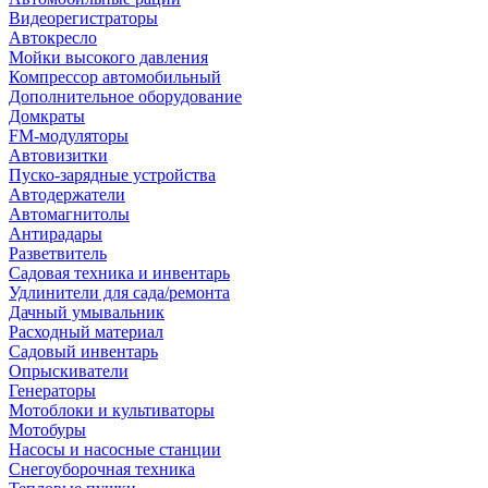
Видеорегистраторы
Автокресло
Мойки высокого давления
Компрессор автомобильный
Дополнительное оборудование
Домкраты
FM-модуляторы
Автовизитки
Пуско-зарядные устройства
Автодержатели
Автомагнитолы
Антирадары
Разветвитель
Садовая техника и инвентарь
Удлинители для сада/ремонта
Дачный умывальник
Расходный материал
Садовый инвентарь
Опрыскиватели
Генераторы
Мотоблоки и культиваторы
Мотобуры
Насосы и насосные станции
Снегоуборочная техника