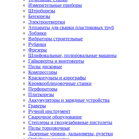
Измерительные приборы
Штроборезы
Бензорезы
Электроотвертки
Аппараты для сварки пластиковых труб
Лобзики
Вибраторы строительные
Рубанки
Фрезеры
Шлифовальные, полировальные машины
Гайковерты и винтоверты
Пилы дисковые
Компрессоры
Краскопульты и аэрографы
Кромкооблицовочные станки
Перфораторы
Плиткорезы
Аккумуляторы и зарядные устройства
Граверы
Ручной инструмент
Сварочное оборудование
Степлеры и гвоздезабивные пистолеты
Пилы торцовочные
Лазерные уровни, дальномеры, рулетки