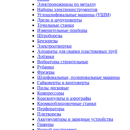
Электроножницы по металлу
Наборы электроинструментов
Углошлифовальные машины (УШМ)
Дрели и шуруповерты
Точильные станки
Измерительные приборы
Штроборезы
Бензорезы
Электроотвертки
Аппараты для сварки пластиковых труб
Лобзики
Вибраторы строительные
Рубанки
Фрезеры
Шлифовальные, полировальные машины
Гайковерты и винтоверты
Пилы дисковые
Компрессоры
Краскопульты и аэрографы
Кромкооблицовочные станки
Перфораторы
Плиткорезы
Аккумуляторы и зарядные устройства
Граверы
Ручной инструмент