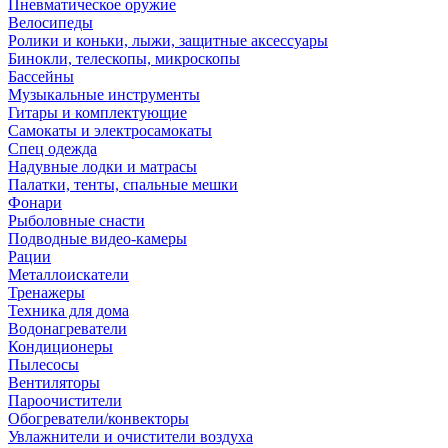
Пневматическое оружие
Велосипеды
Ролики и коньки, лыжи, защитные аксессуары
Бинокли, телескопы, микроскопы
Бассейны
Музыкальные инструменты
Гитары и комплектующие
Самокаты и электросамокаты
Спец одежда
Надувные лодки и матрасы
Палатки, тенты, спальные мешки
Фонари
Рыболовные снасти
Подводные видео-камеры
Рации
Металлоискатели
Тренажеры
Техника для дома
Водонагреватели
Кондиционеры
Пылесосы
Вентиляторы
Пароочистители
Обогреватели/конвекторы
Увлажнители и очистители воздуха