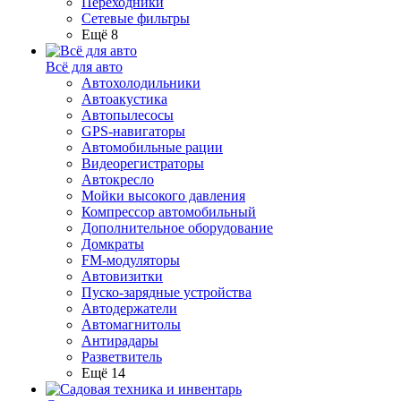
Переходники
Сетевые фильтры
Ещё 8
Всё для авто
Автохолодильники
Автоакустика
Автопылесосы
GPS-навигаторы
Автомобильные рации
Видеорегистраторы
Автокресло
Мойки высокого давления
Компрессор автомобильный
Дополнительное оборудование
Домкраты
FM-модуляторы
Автовизитки
Пуско-зарядные устройства
Автодержатели
Автомагнитолы
Антирадары
Разветвитель
Ещё 14