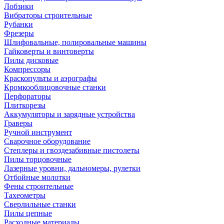
Лобзики
Вибраторы строительные
Рубанки
Фрезеры
Шлифовальные, полировальные машины
Гайковерты и винтоверты
Пилы дисковые
Компрессоры
Краскопульты и аэрографы
Кромкооблицовочные станки
Перфораторы
Плиткорезы
Аккумуляторы и зарядные устройства
Граверы
Ручной инструмент
Сварочное оборудование
Степлеры и гвоздезабивные пистолеты
Пилы торцовочные
Лазерные уровни, дальномеры, рулетки
Отбойные молотки
Фены строительные
Тахеометры
Сверлильные станки
Пилы цепные
Расходные материалы