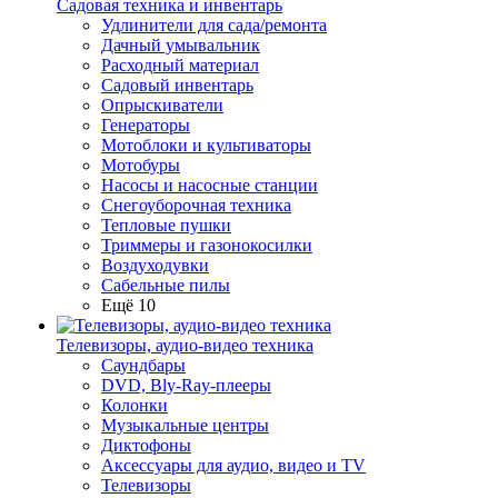
Садовая техника и инвентарь
Удлинители для сада/ремонта
Дачный умывальник
Расходный материал
Садовый инвентарь
Опрыскиватели
Генераторы
Мотоблоки и культиваторы
Мотобуры
Насосы и насосные станции
Снегоуборочная техника
Тепловые пушки
Триммеры и газонокосилки
Воздуходувки
Сабельные пилы
Ещё 10
Телевизоры, аудио-видео техника
Саундбары
DVD, Bly-Ray-плееры
Колонки
Музыкальные центры
Диктофоны
Аксессуары для аудио, видео и TV
Телевизоры