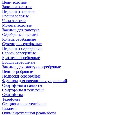
Цепи золотые
Запонки золотые
Пирсинги золотые
Броши золотые
Часы золотые
Монеты золотые
Зажимы для галстука
Серебряные изделия
Кольца серебряные
Сувениры серебряные
Пирсинги серебряные
Серьги серебряные
Браслеты серебряные
Броши серебряные
Зажимы для галстука серебряные
Цепи серебряные
Подвески серебряные
Футляры для ювелирных украшений
Смартфоны и гаджеты
Смартфоны и телефоны
Смартфоны
Телефоны
Стационарные телефоны
Гаджеты
Очки виртуальной реальности