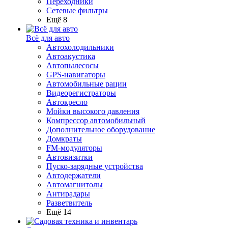
Переходники
Сетевые фильтры
Ещё 8
Всё для авто
Автохолодильники
Автоакустика
Автопылесосы
GPS-навигаторы
Автомобильные рации
Видеорегистраторы
Автокресло
Мойки высокого давления
Компрессор автомобильный
Дополнительное оборудование
Домкраты
FM-модуляторы
Автовизитки
Пуско-зарядные устройства
Автодержатели
Автомагнитолы
Антирадары
Разветвитель
Ещё 14