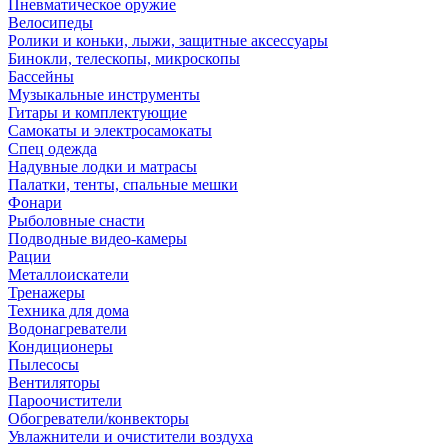
Пневматическое оружие
Велосипеды
Ролики и коньки, лыжи, защитные аксессуары
Бинокли, телескопы, микроскопы
Бассейны
Музыкальные инструменты
Гитары и комплектующие
Самокаты и электросамокаты
Спец одежда
Надувные лодки и матрасы
Палатки, тенты, спальные мешки
Фонари
Рыболовные снасти
Подводные видео-камеры
Рации
Металлоискатели
Тренажеры
Техника для дома
Водонагреватели
Кондиционеры
Пылесосы
Вентиляторы
Пароочистители
Обогреватели/конвекторы
Увлажнители и очистители воздуха