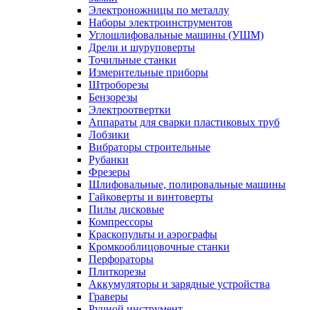
Электроножницы по металлу
Наборы электроинструментов
Углошлифовальные машины (УШМ)
Дрели и шуруповерты
Точильные станки
Измерительные приборы
Штроборезы
Бензорезы
Электроотвертки
Аппараты для сварки пластиковых труб
Лобзики
Вибраторы строительные
Рубанки
Фрезеры
Шлифовальные, полировальные машины
Гайковерты и винтоверты
Пилы дисковые
Компрессоры
Краскопульты и аэрографы
Кромкооблицовочные станки
Перфораторы
Плиткорезы
Аккумуляторы и зарядные устройства
Граверы
Ручной инструмент