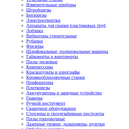
Измерительные приборы
Штроборезы
Бензорезы
Электроотвертки
Аппараты для сварки пластиковых труб
Лобзики
Вибраторы строительные
Рубанки
Фрезеры
Шлифовальные, полировальные машины
Гайковерты и винтоверты
Пилы дисковые
Компрессоры
Краскопульты и аэрографы
Кромкооблицовочные станки
Перфораторы
Плиткорезы
Аккумуляторы и зарядные устройства
Граверы
Ручной инструмент
Сварочное оборудование
Степлеры и гвоздезабивные пистолеты
Пилы торцовочные
Лазерные уровни, дальномеры, рулетки