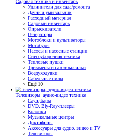
Садовая техника и инвентарь
Удлинители для сада/ремонта
Дачный умывальник
Расходный материал
Садовый инвентарь
Опрыскиватели
Генераторы
Мотоблоки и культиваторы
Мотобуры
Насосы и насосные станции
Снегоуборочная техника
Тепловые пушки
Триммеры и газонокосилки
Воздуходувки
Сабельные пилы
Ещё 10
Телевизоры, аудио-видео техника
Саундбары
DVD, Bly-Ray-плееры
Колонки
Музыкальные центры
Диктофоны
Аксессуары для аудио, видео и TV
Телевизоры