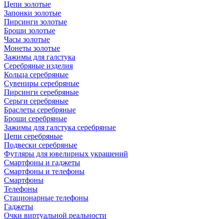
Цепи золотые
Запонки золотые
Пирсинги золотые
Броши золотые
Часы золотые
Монеты золотые
Зажимы для галстука
Серебряные изделия
Кольца серебряные
Сувениры серебряные
Пирсинги серебряные
Серьги серебряные
Браслеты серебряные
Броши серебряные
Зажимы для галстука серебряные
Цепи серебряные
Подвески серебряные
Футляры для ювелирных украшений
Смартфоны и гаджеты
Смартфоны и телефоны
Смартфоны
Телефоны
Стационарные телефоны
Гаджеты
Очки виртуальной реальности