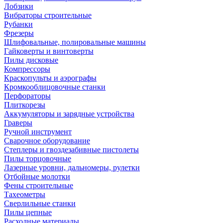
Лобзики
Вибраторы строительные
Рубанки
Фрезеры
Шлифовальные, полировальные машины
Гайковерты и винтоверты
Пилы дисковые
Компрессоры
Краскопульты и аэрографы
Кромкооблицовочные станки
Перфораторы
Плиткорезы
Аккумуляторы и зарядные устройства
Граверы
Ручной инструмент
Сварочное оборудование
Степлеры и гвоздезабивные пистолеты
Пилы торцовочные
Лазерные уровни, дальномеры, рулетки
Отбойные молотки
Фены строительные
Тахеометры
Сверлильные станки
Пилы цепные
Расходные материалы