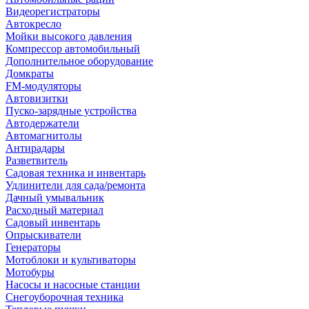
Видеорегистраторы
Автокресло
Мойки высокого давления
Компрессор автомобильный
Дополнительное оборудование
Домкраты
FM-модуляторы
Автовизитки
Пуско-зарядные устройства
Автодержатели
Автомагнитолы
Антирадары
Разветвитель
Садовая техника и инвентарь
Удлинители для сада/ремонта
Дачный умывальник
Расходный материал
Садовый инвентарь
Опрыскиватели
Генераторы
Мотоблоки и культиваторы
Мотобуры
Насосы и насосные станции
Снегоуборочная техника