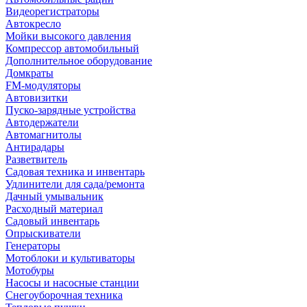
Видеорегистраторы
Автокресло
Мойки высокого давления
Компрессор автомобильный
Дополнительное оборудование
Домкраты
FM-модуляторы
Автовизитки
Пуско-зарядные устройства
Автодержатели
Автомагнитолы
Антирадары
Разветвитель
Садовая техника и инвентарь
Удлинители для сада/ремонта
Дачный умывальник
Расходный материал
Садовый инвентарь
Опрыскиватели
Генераторы
Мотоблоки и культиваторы
Мотобуры
Насосы и насосные станции
Снегоуборочная техника