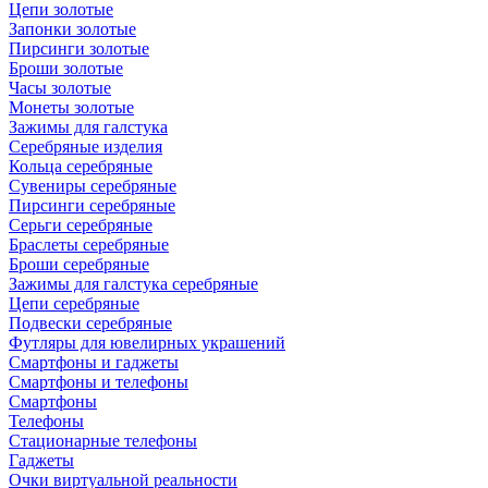
Цепи золотые
Запонки золотые
Пирсинги золотые
Броши золотые
Часы золотые
Монеты золотые
Зажимы для галстука
Серебряные изделия
Кольца серебряные
Сувениры серебряные
Пирсинги серебряные
Серьги серебряные
Браслеты серебряные
Броши серебряные
Зажимы для галстука серебряные
Цепи серебряные
Подвески серебряные
Футляры для ювелирных украшений
Смартфоны и гаджеты
Смартфоны и телефоны
Смартфоны
Телефоны
Стационарные телефоны
Гаджеты
Очки виртуальной реальности