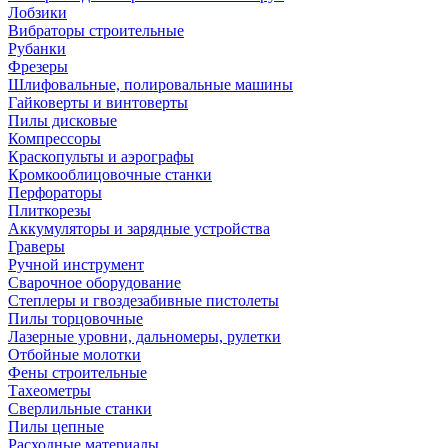
Лобзики
Вибраторы строительные
Рубанки
Фрезеры
Шлифовальные, полировальные машины
Гайковерты и винтоверты
Пилы дисковые
Компрессоры
Краскопульты и аэрографы
Кромкооблицовочные станки
Перфораторы
Плиткорезы
Аккумуляторы и зарядные устройства
Граверы
Ручной инструмент
Сварочное оборудование
Степлеры и гвоздезабивные пистолеты
Пилы торцовочные
Лазерные уровни, дальномеры, рулетки
Отбойные молотки
Фены строительные
Тахеометры
Сверлильные станки
Пилы цепные
Расходные материалы