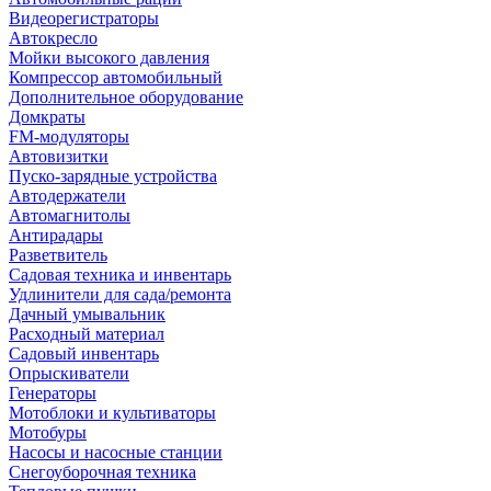
Видеорегистраторы
Автокресло
Мойки высокого давления
Компрессор автомобильный
Дополнительное оборудование
Домкраты
FM-модуляторы
Автовизитки
Пуско-зарядные устройства
Автодержатели
Автомагнитолы
Антирадары
Разветвитель
Садовая техника и инвентарь
Удлинители для сада/ремонта
Дачный умывальник
Расходный материал
Садовый инвентарь
Опрыскиватели
Генераторы
Мотоблоки и культиваторы
Мотобуры
Насосы и насосные станции
Снегоуборочная техника