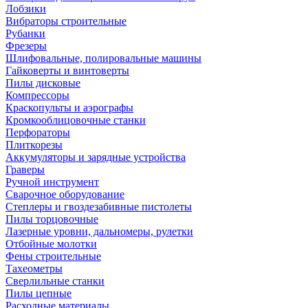
Лобзики
Вибраторы строительные
Рубанки
Фрезеры
Шлифовальные, полировальные машины
Гайковерты и винтоверты
Пилы дисковые
Компрессоры
Краскопульты и аэрографы
Кромкооблицовочные станки
Перфораторы
Плиткорезы
Аккумуляторы и зарядные устройства
Граверы
Ручной инструмент
Сварочное оборудование
Степлеры и гвоздезабивные пистолеты
Пилы торцовочные
Лазерные уровни, дальномеры, рулетки
Отбойные молотки
Фены строительные
Тахеометры
Сверлильные станки
Пилы цепные
Расходные материалы