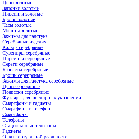
Цепи золотые
Запонки золотые
Пирсинги золотые
Броши золотые
Часы золотые
Монеты золотые
Зажимы для галстука
Серебряные изделия
Кольца серебряные
Сувениры серебряные
Пирсинги серебряные
Серьги серебряные
Браслеты серебряные
Броши серебряные
Зажимы для галстука серебряные
Цепи серебряные
Подвески серебряные
Футляры для ювелирных украшений
Смартфоны и гаджеты
Смартфоны и телефоны
Смартфоны
Телефоны
Стационарные телефоны
Гаджеты
Очки виртуальной реальности