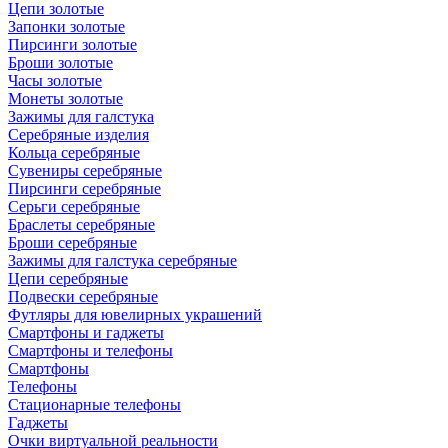
Цепи золотые
Запонки золотые
Пирсинги золотые
Броши золотые
Часы золотые
Монеты золотые
Зажимы для галстука
Серебряные изделия
Кольца серебряные
Сувениры серебряные
Пирсинги серебряные
Серьги серебряные
Браслеты серебряные
Броши серебряные
Зажимы для галстука серебряные
Цепи серебряные
Подвески серебряные
Футляры для ювелирных украшений
Смартфоны и гаджеты
Смартфоны и телефоны
Смартфоны
Телефоны
Стационарные телефоны
Гаджеты
Очки виртуальной реальности