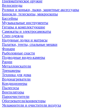
Пневматическое оружие
Велосипеды
Ролики и коньки, лыжи, защитные аксессуары
Бинокли, телескопы, микроскопы
Бассейны
Музыкальные инструменты
Гитары и комплектующие
Самокаты и электросамокаты
Спец одежда
Надувные лодки и матрасы
Палатки, тенты, спальные мешки
Фонари
Рыболовные снасти
Подводные видео-камеры
Рации
Металлоискатели
Тренажеры
Техника для дома
Водонагреватели
Кондиционеры
Пылесосы
Вентиляторы
Пароочистители
Обогреватели/конвекторы
Увлажнители и очистители воздуха