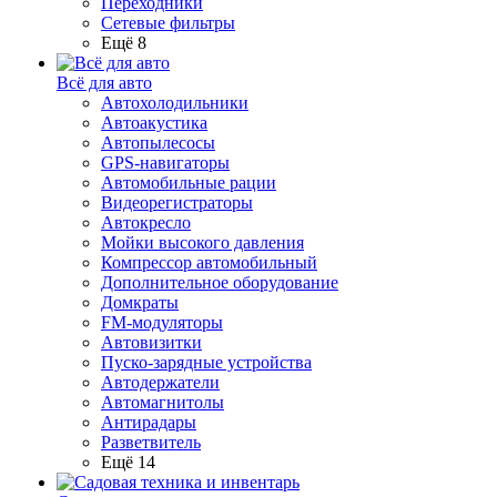
Переходники
Сетевые фильтры
Ещё 8
Всё для авто
Автохолодильники
Автоакустика
Автопылесосы
GPS-навигаторы
Автомобильные рации
Видеорегистраторы
Автокресло
Мойки высокого давления
Компрессор автомобильный
Дополнительное оборудование
Домкраты
FM-модуляторы
Автовизитки
Пуско-зарядные устройства
Автодержатели
Автомагнитолы
Антирадары
Разветвитель
Ещё 14