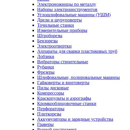
Электроножницы по металлу
Наборы электроинструментов
Углошлифовальные машины (УШМ)
Дрели и шуруповерты
Точильные станки
Измерительные приборы
Штроборезы
Бензорезы
Электроотвертки
Аппараты для сварки пластиковых труб
Лобзики
Вибраторы строительные
Рубанки
Фрезеры
Шлифовальные, полировальные машины
Гайковерты и винтоверты
Пилы дисковые
Компрессоры
Краскопульты и аэрографы
Кромкооблицовочные станки
Перфораторы
Плиткорезы
Аккумуляторы и зарядные устройства
Граверы
Ручной инструмент