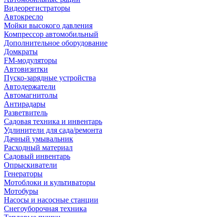
Видеорегистраторы
Автокресло
Мойки высокого давления
Компрессор автомобильный
Дополнительное оборудование
Домкраты
FM-модуляторы
Автовизитки
Пуско-зарядные устройства
Автодержатели
Автомагнитолы
Антирадары
Разветвитель
Садовая техника и инвентарь
Удлинители для сада/ремонта
Дачный умывальник
Расходный материал
Садовый инвентарь
Опрыскиватели
Генераторы
Мотоблоки и культиваторы
Мотобуры
Насосы и насосные станции
Снегоуборочная техника