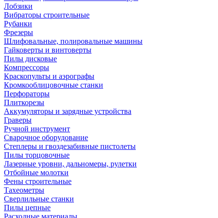
Лобзики
Вибраторы строительные
Рубанки
Фрезеры
Шлифовальные, полировальные машины
Гайковерты и винтоверты
Пилы дисковые
Компрессоры
Краскопульты и аэрографы
Кромкооблицовочные станки
Перфораторы
Плиткорезы
Аккумуляторы и зарядные устройства
Граверы
Ручной инструмент
Сварочное оборудование
Степлеры и гвоздезабивные пистолеты
Пилы торцовочные
Лазерные уровни, дальномеры, рулетки
Отбойные молотки
Фены строительные
Тахеометры
Сверлильные станки
Пилы цепные
Расходные материалы