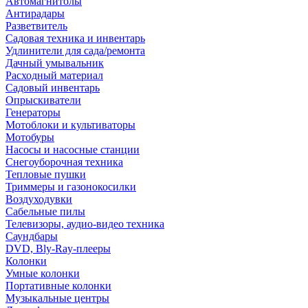
Автомагнитолы
Антирадары
Разветвитель
Садовая техника и инвентарь
Удлинители для сада/ремонта
Дачный умывальник
Расходный материал
Садовый инвентарь
Опрыскиватели
Генераторы
Мотоблоки и культиваторы
Мотобуры
Насосы и насосные станции
Снегоуборочная техника
Тепловые пушки
Триммеры и газонокосилки
Воздуходувки
Сабельные пилы
Телевизоры, аудио-видео техника
Саундбары
DVD, Bly-Ray-плееры
Колонки
Умные колонки
Портативные колонки
Музыкальные центры