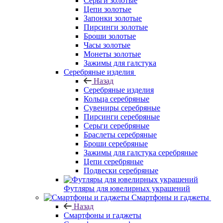
Серьги золотые
Цепи золотые
Запонки золотые
Пирсинги золотые
Броши золотые
Часы золотые
Монеты золотые
Зажимы для галстука
Серебряные изделия
Назад
Серебряные изделия
Кольца серебряные
Сувениры серебряные
Пирсинги серебряные
Серьги серебряные
Браслеты серебряные
Броши серебряные
Зажимы для галстука серебряные
Цепи серебряные
Подвески серебряные
Футляры для ювелирных украшений
Смартфоны и гаджеты
Назад
Смартфоны и гаджеты