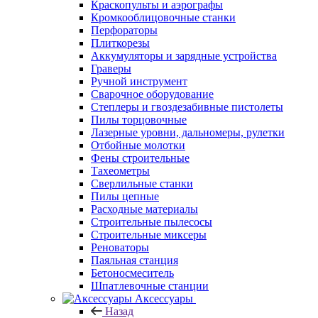
Краскопульты и аэрографы
Кромкооблицовочные станки
Перфораторы
Плиткорезы
Аккумуляторы и зарядные устройства
Граверы
Ручной инструмент
Сварочное оборудование
Степлеры и гвоздезабивные пистолеты
Пилы торцовочные
Лазерные уровни, дальномеры, рулетки
Отбойные молотки
Фены строительные
Тахеометры
Сверлильные станки
Пилы цепные
Расходные материалы
Строительные пылесосы
Строительные миксеры
Реноваторы
Паяльная станция
Бетоносмеситель
Шпатлевочные станции
Аксессуары
Назад