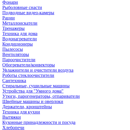
Фонари
Рыболовные снасти
Подводные видео-камеры
Рации
Металлоискатели
Тренажеры
Техника для дома
Водонагреватели
Кондиционеры
Пылесосы
Вентиляторы
Пароочистители
Обогреватели/конвекторы
Увлажнители и очистители воздуха
Роботы стеклоочистители
Сантехника
Стиральные, сушильные машины
Устройства для "Умного дома"
Утюги, парогенераторы, отпариватели
Швейные машины и оверлоки
Держатели, кронштейны
Техника для кухни
Вытяжки
Кухонные принадлежности и посуда
Хлебопечи