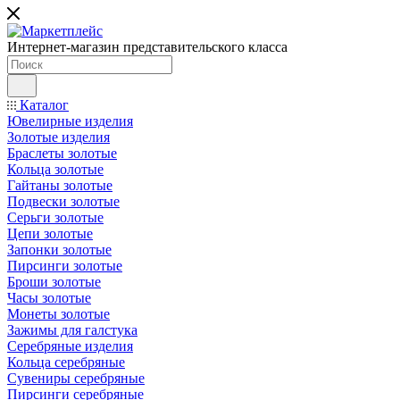
Интернет-магазин представительского класса
Каталог
Ювелирные изделия
Золотые изделия
Браслеты золотые
Кольца золотые
Гайтаны золотые
Подвески золотые
Серьги золотые
Цепи золотые
Запонки золотые
Пирсинги золотые
Броши золотые
Часы золотые
Монеты золотые
Зажимы для галстука
Серебряные изделия
Кольца серебряные
Сувениры серебряные
Пирсинги серебряные