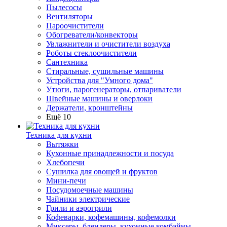
Пылесосы
Вентиляторы
Пароочистители
Обогреватели/конвекторы
Увлажнители и очистители воздуха
Роботы стеклоочистители
Сантехника
Стиральные, сушильные машины
Устройства для "Умного дома"
Утюги, парогенераторы, отпариватели
Швейные машины и оверлоки
Держатели, кронштейны
Ещё 10
Техника для кухни
Вытяжки
Кухонные принадлежности и посуда
Хлебопечи
Сушилка для овощей и фруктов
Мини-печи
Посудомоечные машины
Чайники электрические
Грили и аэрогрили
Кофеварки, кофемашины, кофемолки
Миксеры, блендеры, кухонные комбайны