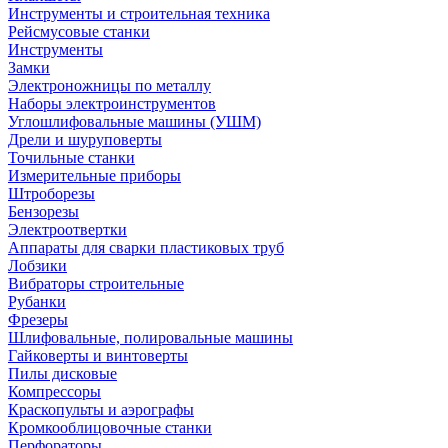
Инструменты и строительная техника
Рейсмусовые станки
Инструменты
Замки
Электроножницы по металлу
Наборы электроинструментов
Углошлифовальные машины (УШМ)
Дрели и шуруповерты
Точильные станки
Измерительные приборы
Штроборезы
Бензорезы
Электроотвертки
Аппараты для сварки пластиковых труб
Лобзики
Вибраторы строительные
Рубанки
Фрезеры
Шлифовальные, полировальные машины
Гайковерты и винтоверты
Пилы дисковые
Компрессоры
Краскопульты и аэрографы
Кромкооблицовочные станки
Перфораторы