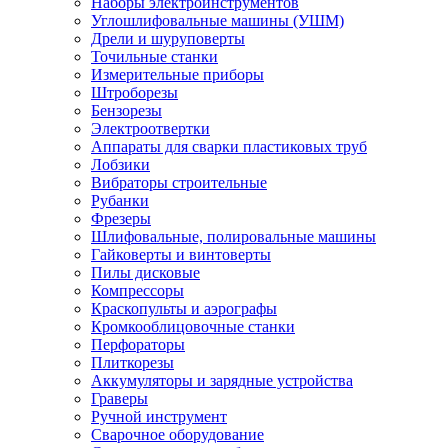
Наборы электроинструментов
Углошлифовальные машины (УШМ)
Дрели и шуруповерты
Точильные станки
Измерительные приборы
Штроборезы
Бензорезы
Электроотвертки
Аппараты для сварки пластиковых труб
Лобзики
Вибраторы строительные
Рубанки
Фрезеры
Шлифовальные, полировальные машины
Гайковерты и винтоверты
Пилы дисковые
Компрессоры
Краскопульты и аэрографы
Кромкооблицовочные станки
Перфораторы
Плиткорезы
Аккумуляторы и зарядные устройства
Граверы
Ручной инструмент
Сварочное оборудование