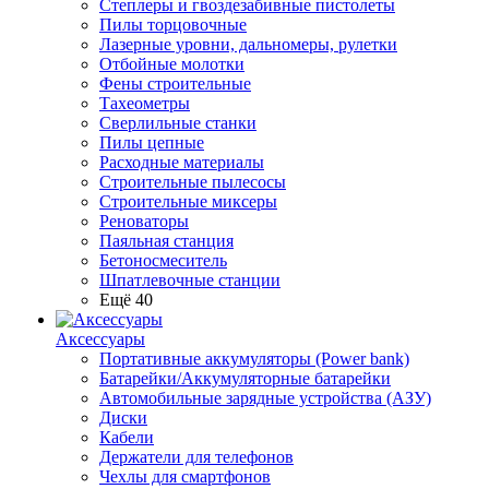
Степлеры и гвоздезабивные пистолеты
Пилы торцовочные
Лазерные уровни, дальномеры, рулетки
Отбойные молотки
Фены строительные
Тахеометры
Сверлильные станки
Пилы цепные
Расходные материалы
Строительные пылесосы
Строительные миксеры
Реноваторы
Паяльная станция
Бетоносмеситель
Шпатлевочные станции
Ещё 40
Аксессуары
Портативные аккумуляторы (Power bank)
Батарейки/Аккумуляторные батарейки
Автомобильные зарядные устройства (АЗУ)
Диски
Кабели
Держатели для телефонов
Чехлы для смартфонов