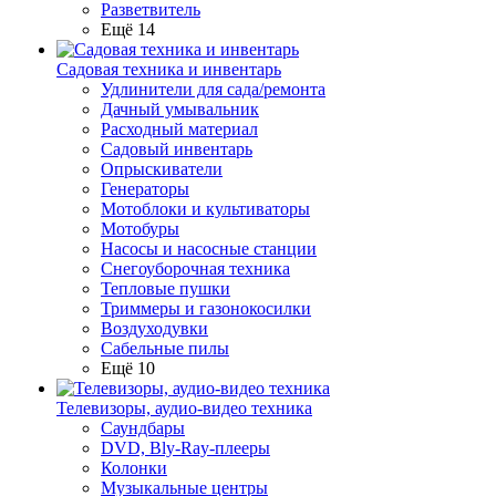
Разветвитель
Ещё 14
Садовая техника и инвентарь
Удлинители для сада/ремонта
Дачный умывальник
Расходный материал
Садовый инвентарь
Опрыскиватели
Генераторы
Мотоблоки и культиваторы
Мотобуры
Насосы и насосные станции
Снегоуборочная техника
Тепловые пушки
Триммеры и газонокосилки
Воздуходувки
Сабельные пилы
Ещё 10
Телевизоры, аудио-видео техника
Саундбары
DVD, Bly-Ray-плееры
Колонки
Музыкальные центры