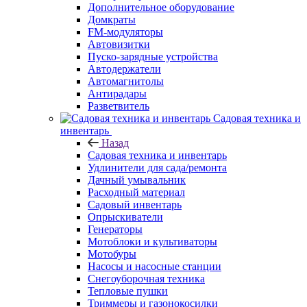
Дополнительное оборудование
Домкраты
FM-модуляторы
Автовизитки
Пуско-зарядные устройства
Автодержатели
Автомагнитолы
Антирадары
Разветвитель
Садовая техника и
инвентарь
Назад
Садовая техника и инвентарь
Удлинители для сада/ремонта
Дачный умывальник
Расходный материал
Садовый инвентарь
Опрыскиватели
Генераторы
Мотоблоки и культиваторы
Мотобуры
Насосы и насосные станции
Снегоуборочная техника
Тепловые пушки
Триммеры и газонокосилки