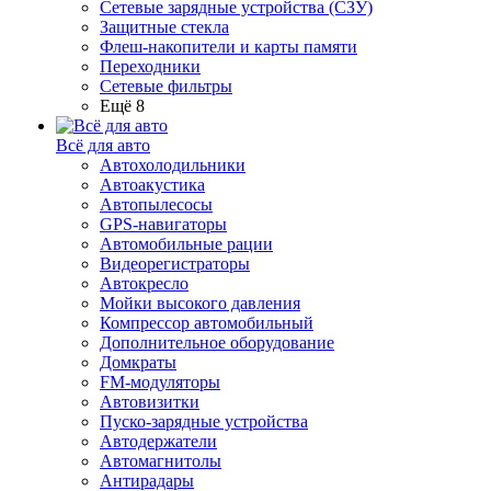
Сетевые зарядные устройства (СЗУ)
Защитные стекла
Флеш-накопители и карты памяти
Переходники
Сетевые фильтры
Ещё 8
Всё для авто
Автохолодильники
Автоакустика
Автопылесосы
GPS-навигаторы
Автомобильные рации
Видеорегистраторы
Автокресло
Мойки высокого давления
Компрессор автомобильный
Дополнительное оборудование
Домкраты
FM-модуляторы
Автовизитки
Пуско-зарядные устройства
Автодержатели
Автомагнитолы
Антирадары