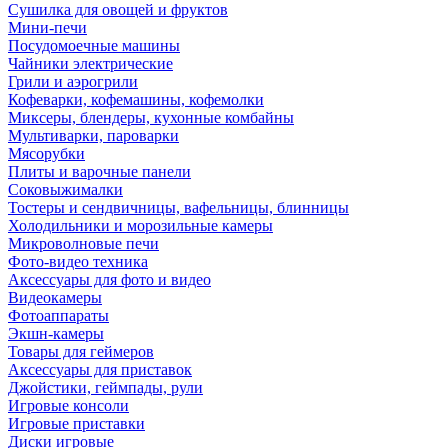
Сушилка для овощей и фруктов
Мини-печи
Посудомоечные машины
Чайники электрические
Грили и аэрогрили
Кофеварки, кофемашины, кофемолки
Миксеры, блендеры, кухонные комбайны
Мультиварки, пароварки
Мясорубки
Плиты и варочные панели
Соковыжималки
Тостеры и сендвичницы, вафельницы, блинницы
Холодильники и морозильные камеры
Микроволновые печи
Фото-видео техника
Аксессуары для фото и видео
Видеокамеры
Фотоаппараты
Экшн-камеры
Товары для геймеров
Аксессуары для приставок
Джойстики, геймпады, рули
Игровые консоли
Игровые приставки
Диски игровые