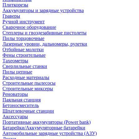
Плиткорезы
Аккумуляторы и зарядные устройства
Граверы
Ручной инструмент
Сварочное оборудование
Степлеры и гвоздезабивные пистолеты
Пилы торцовочные
Лазерные уровни, дальномеры, рулетки
Отбойные молотки
Фены строительные
Тахеометры
Сверлильные станки
Пилы цепные
Расходные материалы
Строительные пылесосы
Строительные миксеры
Реноваторы
Паяльная станция
Бетоносмеситель
Шпатлевочные станции
Аксессуары
Портативные аккумуляторы (Power bank)
Батарейки/Аккумуляторные батарейки
Автомобильные зарядные устройства (АЗУ)
Диски