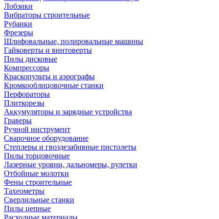
Лобзики
Вибраторы строительные
Рубанки
Фрезеры
Шлифовальные, полировальные машины
Гайковерты и винтоверты
Пилы дисковые
Компрессоры
Краскопульты и аэрографы
Кромкооблицовочные станки
Перфораторы
Плиткорезы
Аккумуляторы и зарядные устройства
Граверы
Ручной инструмент
Сварочное оборудование
Степлеры и гвоздезабивные пистолеты
Пилы торцовочные
Лазерные уровни, дальномеры, рулетки
Отбойные молотки
Фены строительные
Тахеометры
Сверлильные станки
Пилы цепные
Расходные материалы