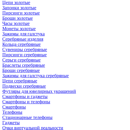
Цепи золотые
Запонки золотые
Пирсинги золотые
Броши золотые
Часы золотые
Монеты золотые
Зажимы для галстука
Серебряные изделия
Кольца серебряные
Сувениры серебряные
Пирсинги серебряные
Серьги серебряные
Браслеты серебряные
Броши серебряные
Зажимы для галстука серебряные
Цепи серебряные
Подвески серебряные
Футляры для ювелирных украшений
Смартфоны и гаджеты
Смартфоны и телефоны
Смартфоны
Телефоны
Стационарные телефоны
Гаджеты
Очки виртуальной реальности