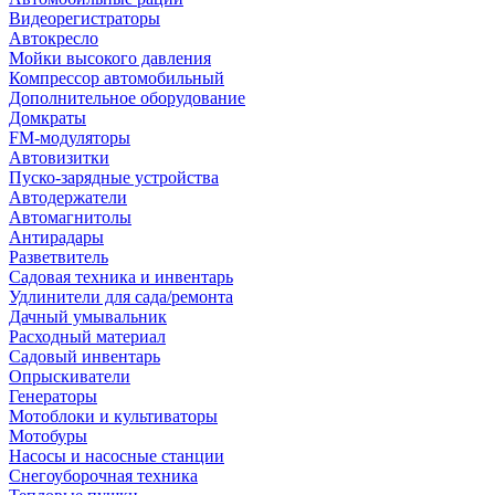
Видеорегистраторы
Автокресло
Мойки высокого давления
Компрессор автомобильный
Дополнительное оборудование
Домкраты
FM-модуляторы
Автовизитки
Пуско-зарядные устройства
Автодержатели
Автомагнитолы
Антирадары
Разветвитель
Садовая техника и инвентарь
Удлинители для сада/ремонта
Дачный умывальник
Расходный материал
Садовый инвентарь
Опрыскиватели
Генераторы
Мотоблоки и культиваторы
Мотобуры
Насосы и насосные станции
Снегоуборочная техника