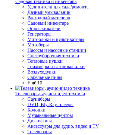
Садовая техника и инвентарь
Удлинители для сада/ремонта
Дачный умывальник
Расходный материал
Садовый инвентарь
Опрыскиватели
Генераторы
Мотоблоки и культиваторы
Мотобуры
Насосы и насосные станции
Снегоуборочная техника
Тепловые пушки
Триммеры и газонокосилки
Воздуходувки
Сабельные пилы
Ещё 10
Телевизоры, аудио-видео техника
Саундбары
DVD, Bly-Ray-плееры
Колонки
Музыкальные центры
Диктофоны
Аксессуары для аудио, видео и TV
Телевизоры