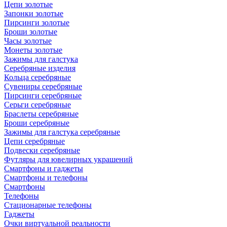
Цепи золотые
Запонки золотые
Пирсинги золотые
Броши золотые
Часы золотые
Монеты золотые
Зажимы для галстука
Серебряные изделия
Кольца серебряные
Сувениры серебряные
Пирсинги серебряные
Серьги серебряные
Браслеты серебряные
Броши серебряные
Зажимы для галстука серебряные
Цепи серебряные
Подвески серебряные
Футляры для ювелирных украшений
Смартфоны и гаджеты
Смартфоны и телефоны
Смартфоны
Телефоны
Стационарные телефоны
Гаджеты
Очки виртуальной реальности