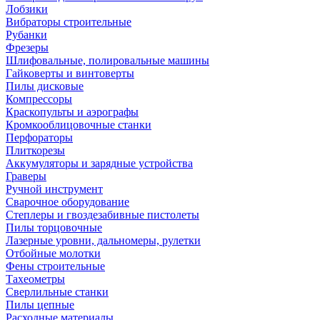
Лобзики
Вибраторы строительные
Рубанки
Фрезеры
Шлифовальные, полировальные машины
Гайковерты и винтоверты
Пилы дисковые
Компрессоры
Краскопульты и аэрографы
Кромкооблицовочные станки
Перфораторы
Плиткорезы
Аккумуляторы и зарядные устройства
Граверы
Ручной инструмент
Сварочное оборудование
Степлеры и гвоздезабивные пистолеты
Пилы торцовочные
Лазерные уровни, дальномеры, рулетки
Отбойные молотки
Фены строительные
Тахеометры
Сверлильные станки
Пилы цепные
Расходные материалы