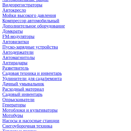
Видеорегистраторы
Автокресло
Мойки высокого давления
Компрессор автомобильный
Дополнительное оборудование
Домкраты
FM-модуляторы
Автовизитки
Пуско-зарядные устройства
Автодержатели
Автомагнитолы
Антирадары
Разветвитель
Садовая техника и инвентарь
Удлинители для сада/ремонта
Дачный умывальник
Расходный материал
Садовый инвентарь
Опрыскиватели
Генераторы
Мотоблоки и культиваторы
Мотобуры
Насосы и насосные станции
Снегоуборочная техника