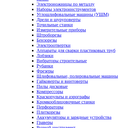
Электроножницы по металлу
Наборы электроинструментов
Углошлифовальные машины (УШМ)
Дрели и шуруповерты
Точильные станки
Измерительные приборы
Штроборезы
Бензорезы
Электроотвертки
Аппараты для сварки пластиковых труб
Лобзики
Вибраторы строительные
Рубанки
Фрезеры
Шлифовальные, полировальные машины
Гайковерты и винтоверты
Пилы дисковые
Компрессоры
Краскопульты и аэрографы
Кромкооблицовочные станки
Перфораторы
Плиткорезы
Аккумуляторы и зарядные устройства
Граверы
Ручной инструмент