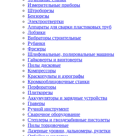
Измерительные приборы
Штроборезы
Бензорезы
Электроотвертки
Аппараты для сварки пластиковых труб
Лобзики
Вибраторы строительные
Рубанки
Фрезеры
Шлифовальные, полировальные машины
Гайковерты и винтоверты
Пилы дисковые
Компрессоры
Краскопульты и аэрографы
Кромкооблицовочные станки
Перфораторы
Плиткорезы
Аккумуляторы и зарядные устройства
Граверы
Ручной инструмент
Сварочное оборудование
Степлеры и гвоздезабивные пистолеты
Пилы торцовочные
Лазерные уровни, дальномеры, рулетки