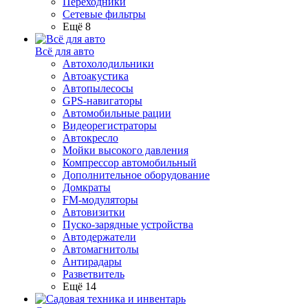
Переходники
Сетевые фильтры
Ещё 8
Всё для авто
Автохолодильники
Автоакустика
Автопылесосы
GPS-навигаторы
Автомобильные рации
Видеорегистраторы
Автокресло
Мойки высокого давления
Компрессор автомобильный
Дополнительное оборудование
Домкраты
FM-модуляторы
Автовизитки
Пуско-зарядные устройства
Автодержатели
Автомагнитолы
Антирадары
Разветвитель
Ещё 14