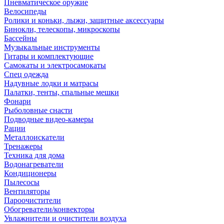
Пневматическое оружие
Велосипеды
Ролики и коньки, лыжи, защитные аксессуары
Бинокли, телескопы, микроскопы
Бассейны
Музыкальные инструменты
Гитары и комплектующие
Самокаты и электросамокаты
Спец одежда
Надувные лодки и матрасы
Палатки, тенты, спальные мешки
Фонари
Рыболовные снасти
Подводные видео-камеры
Рации
Металлоискатели
Тренажеры
Техника для дома
Водонагреватели
Кондиционеры
Пылесосы
Вентиляторы
Пароочистители
Обогреватели/конвекторы
Увлажнители и очистители воздуха