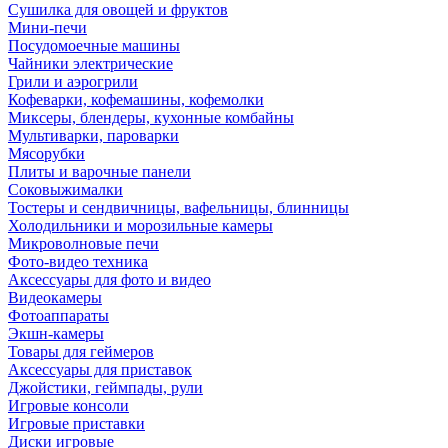
Сушилка для овощей и фруктов
Мини-печи
Посудомоечные машины
Чайники электрические
Грили и аэрогрили
Кофеварки, кофемашины, кофемолки
Миксеры, блендеры, кухонные комбайны
Мультиварки, пароварки
Мясорубки
Плиты и варочные панели
Соковыжималки
Тостеры и сендвичницы, вафельницы, блинницы
Холодильники и морозильные камеры
Микроволновые печи
Фото-видео техника
Аксессуары для фото и видео
Видеокамеры
Фотоаппараты
Экшн-камеры
Товары для геймеров
Аксессуары для приставок
Джойстики, геймпады, рули
Игровые консоли
Игровые приставки
Диски игровые