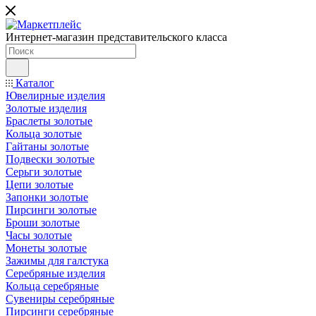
Интернет-магазин представительского класса
Каталог
Ювелирные изделия
Золотые изделия
Браслеты золотые
Кольца золотые
Гайтаны золотые
Подвески золотые
Серьги золотые
Цепи золотые
Запонки золотые
Пирсинги золотые
Броши золотые
Часы золотые
Монеты золотые
Зажимы для галстука
Серебряные изделия
Кольца серебряные
Сувениры серебряные
Пирсинги серебряные