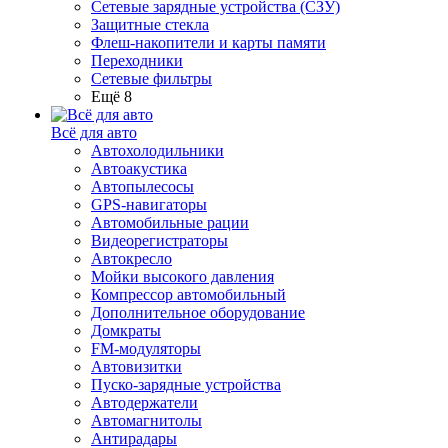
Сетевые зарядные устройства (СЗУ)
Защитные стекла
Флеш-накопители и карты памяти
Переходники
Сетевые фильтры
Ещё 8
Всё для авто
Автохолодильники
Автоакустика
Автопылесосы
GPS-навигаторы
Автомобильные рации
Видеорегистраторы
Автокресло
Мойки высокого давления
Компрессор автомобильный
Дополнительное оборудование
Домкраты
FM-модуляторы
Автовизитки
Пуско-зарядные устройства
Автодержатели
Автомагнитолы
Антирадары