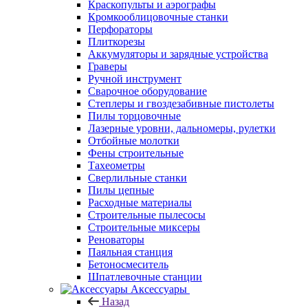
Краскопульты и аэрографы
Кромкооблицовочные станки
Перфораторы
Плиткорезы
Аккумуляторы и зарядные устройства
Граверы
Ручной инструмент
Сварочное оборудование
Степлеры и гвоздезабивные пистолеты
Пилы торцовочные
Лазерные уровни, дальномеры, рулетки
Отбойные молотки
Фены строительные
Тахеометры
Сверлильные станки
Пилы цепные
Расходные материалы
Строительные пылесосы
Строительные миксеры
Реноваторы
Паяльная станция
Бетоносмеситель
Шпатлевочные станции
Аксессуары
Назад