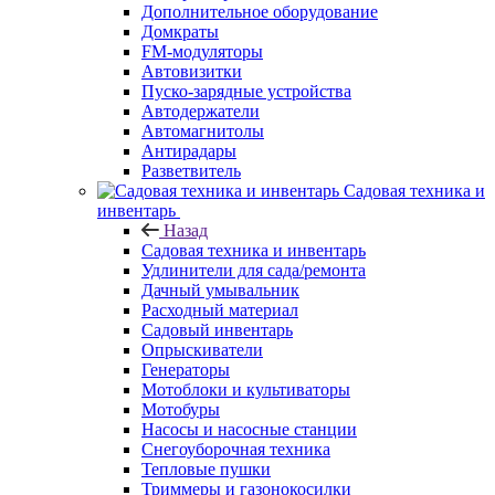
Дополнительное оборудование
Домкраты
FM-модуляторы
Автовизитки
Пуско-зарядные устройства
Автодержатели
Автомагнитолы
Антирадары
Разветвитель
Садовая техника и
инвентарь
Назад
Садовая техника и инвентарь
Удлинители для сада/ремонта
Дачный умывальник
Расходный материал
Садовый инвентарь
Опрыскиватели
Генераторы
Мотоблоки и культиваторы
Мотобуры
Насосы и насосные станции
Снегоуборочная техника
Тепловые пушки
Триммеры и газонокосилки