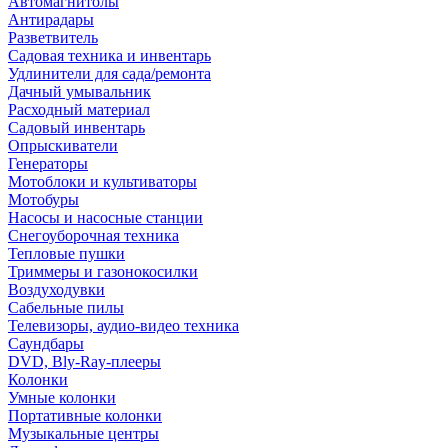
Автомагнитолы
Антирадары
Разветвитель
Садовая техника и инвентарь
Удлинители для сада/ремонта
Дачный умывальник
Расходный материал
Садовый инвентарь
Опрыскиватели
Генераторы
Мотоблоки и культиваторы
Мотобуры
Насосы и насосные станции
Снегоуборочная техника
Тепловые пушки
Триммеры и газонокосилки
Воздуходувки
Сабельные пилы
Телевизоры, аудио-видео техника
Саундбары
DVD, Bly-Ray-плееры
Колонки
Умные колонки
Портативные колонки
Музыкальные центры