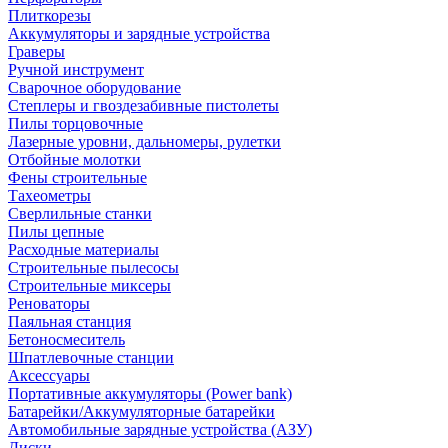
Плиткорезы
Аккумуляторы и зарядные устройства
Граверы
Ручной инструмент
Сварочное оборудование
Степлеры и гвоздезабивные пистолеты
Пилы торцовочные
Лазерные уровни, дальномеры, рулетки
Отбойные молотки
Фены строительные
Тахеометры
Сверлильные станки
Пилы цепные
Расходные материалы
Строительные пылесосы
Строительные миксеры
Реноваторы
Паяльная станция
Бетоносмеситель
Шпатлевочные станции
Аксессуары
Портативные аккумуляторы (Power bank)
Батарейки/Аккумуляторные батарейки
Автомобильные зарядные устройства (АЗУ)
Диски