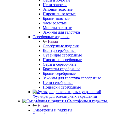
Серьги золотые
Цепи золотые
Запонки золотые
Пирсинги золотые
Броши золотые
Часы золотые
Монеты золотые
Зажимы для галстука
Серебряные изделия
Назад
Серебряные изделия
Кольца серебряные
Сувениры серебряные
Пирсинги серебряные
Серьги серебряные
Браслеты серебряные
Броши серебряные
Зажимы для галстука серебряные
Цепи серебряные
Подвески серебряные
Футляры для ювелирных украшений
Смартфоны и гаджеты
Назад
Смартфоны и гаджеты