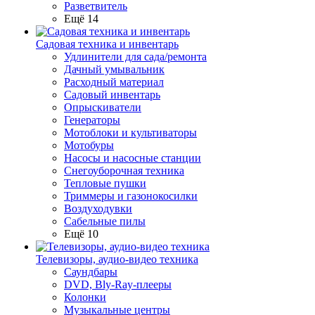
Разветвитель
Ещё 14
Садовая техника и инвентарь
Удлинители для сада/ремонта
Дачный умывальник
Расходный материал
Садовый инвентарь
Опрыскиватели
Генераторы
Мотоблоки и культиваторы
Мотобуры
Насосы и насосные станции
Снегоуборочная техника
Тепловые пушки
Триммеры и газонокосилки
Воздуходувки
Сабельные пилы
Ещё 10
Телевизоры, аудио-видео техника
Саундбары
DVD, Bly-Ray-плееры
Колонки
Музыкальные центры