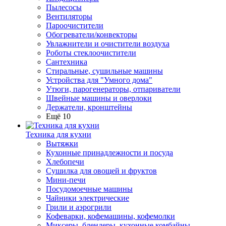
Пылесосы
Вентиляторы
Пароочистители
Обогреватели/конвекторы
Увлажнители и очистители воздуха
Роботы стеклоочистители
Сантехника
Стиральные, сушильные машины
Устройства для "Умного дома"
Утюги, парогенераторы, отпариватели
Швейные машины и оверлоки
Держатели, кронштейны
Ещё 10
Техника для кухни
Вытяжки
Кухонные принадлежности и посуда
Хлебопечи
Сушилка для овощей и фруктов
Мини-печи
Посудомоечные машины
Чайники электрические
Грили и аэрогрили
Кофеварки, кофемашины, кофемолки
Миксеры, блендеры, кухонные комбайны