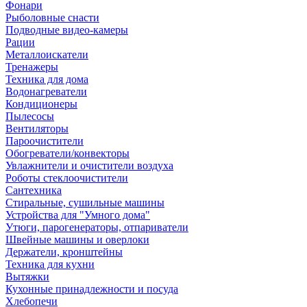
Фонари
Рыболовные снасти
Подводные видео-камеры
Рации
Металлоискатели
Тренажеры
Техника для дома
Водонагреватели
Кондиционеры
Пылесосы
Вентиляторы
Пароочистители
Обогреватели/конвекторы
Увлажнители и очистители воздуха
Роботы стеклоочистители
Сантехника
Стиральные, сушильные машины
Устройства для "Умного дома"
Утюги, парогенераторы, отпариватели
Швейные машины и оверлоки
Держатели, кронштейны
Техника для кухни
Вытяжки
Кухонные принадлежности и посуда
Хлебопечи