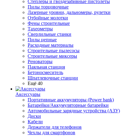
Степлеры и гвоздезабивные пистолеты
Пилы торцовочные
Лазерные уровни, дальномеры, рулетки
Отбойные молотки
Фены строительные
Тахеометры
Сверлильные станки
Пилы цепные
Расходные материалы
Строительные пылесосы
Строительные миксеры
Реноваторы
Паяльная станция
Бетоносмеситель
Шпатлевочные станции
Ещё 40
Аксессуары
Портативные аккумуляторы (Power bank)
Батарейки/Аккумуляторные батарейки
Автомобильные зарядные устройства (АЗУ)
Диски
Кабели
Держатели для телефонов
Чехлы для смартфонов