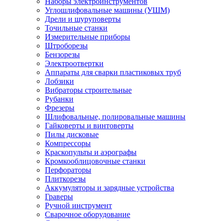
Наборы электроинструментов
Углошлифовальные машины (УШМ)
Дрели и шуруповерты
Точильные станки
Измерительные приборы
Штроборезы
Бензорезы
Электроотвертки
Аппараты для сварки пластиковых труб
Лобзики
Вибраторы строительные
Рубанки
Фрезеры
Шлифовальные, полировальные машины
Гайковерты и винтоверты
Пилы дисковые
Компрессоры
Краскопульты и аэрографы
Кромкооблицовочные станки
Перфораторы
Плиткорезы
Аккумуляторы и зарядные устройства
Граверы
Ручной инструмент
Сварочное оборудование