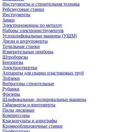
Инструменты и строительная техника
Рейсмусовые станки
Инструменты
Замки
Электроножницы по металлу
Наборы электроинструментов
Углошлифовальные машины (УШМ)
Дрели и шуруповерты
Точильные станки
Измерительные приборы
Штроборезы
Бензорезы
Электроотвертки
Аппараты для сварки пластиковых труб
Лобзики
Вибраторы строительные
Рубанки
Фрезеры
Шлифовальные, полировальные машины
Гайковерты и винтоверты
Пилы дисковые
Компрессоры
Краскопульты и аэрографы
Кромкооблицовочные станки
Перфораторы