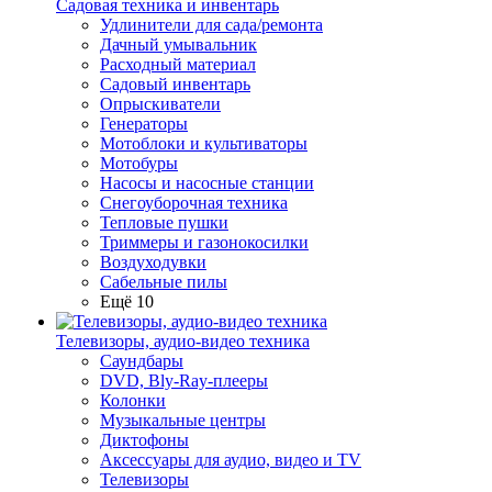
Садовая техника и инвентарь
Удлинители для сада/ремонта
Дачный умывальник
Расходный материал
Садовый инвентарь
Опрыскиватели
Генераторы
Мотоблоки и культиваторы
Мотобуры
Насосы и насосные станции
Снегоуборочная техника
Тепловые пушки
Триммеры и газонокосилки
Воздуходувки
Сабельные пилы
Ещё 10
Телевизоры, аудио-видео техника
Саундбары
DVD, Bly-Ray-плееры
Колонки
Музыкальные центры
Диктофоны
Аксессуары для аудио, видео и TV
Телевизоры