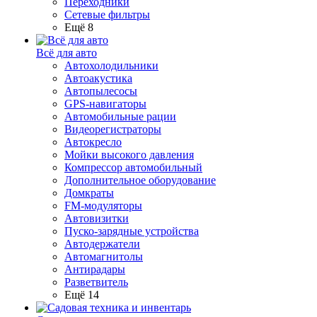
Переходники
Сетевые фильтры
Ещё 8
Всё для авто
Автохолодильники
Автоакустика
Автопылесосы
GPS-навигаторы
Автомобильные рации
Видеорегистраторы
Автокресло
Мойки высокого давления
Компрессор автомобильный
Дополнительное оборудование
Домкраты
FM-модуляторы
Автовизитки
Пуско-зарядные устройства
Автодержатели
Автомагнитолы
Антирадары
Разветвитель
Ещё 14