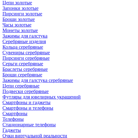
Цепи золотые
Запонки золотые
Пирсинги золотые
Броши золотые
Часы золотые
Монеты золотые
Зажимы для галстука
Серебряные изделия
Кольца серебряные
Сувениры серебряные
Пирсинги серебряные
Серьги серебряные
Браслеты серебряные
Броши серебряные
Зажимы для галстука серебряные
Цепи серебряные
Подвески серебряные
Футляры для ювелирных украшений
Смартфоны и гаджеты
Смартфоны и телефоны
Смартфоны
Телефоны
Стационарные телефоны
Гаджеты
Очки виртуальной реальности