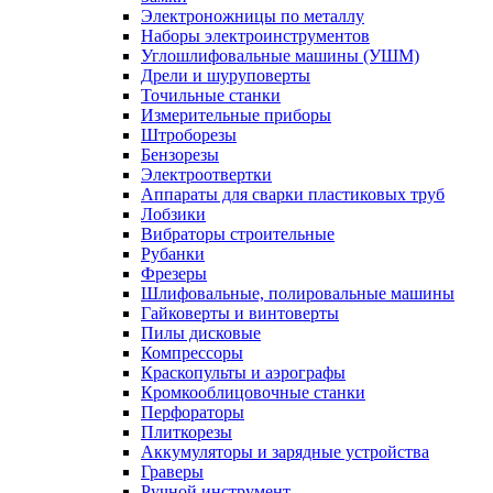
Электроножницы по металлу
Наборы электроинструментов
Углошлифовальные машины (УШМ)
Дрели и шуруповерты
Точильные станки
Измерительные приборы
Штроборезы
Бензорезы
Электроотвертки
Аппараты для сварки пластиковых труб
Лобзики
Вибраторы строительные
Рубанки
Фрезеры
Шлифовальные, полировальные машины
Гайковерты и винтоверты
Пилы дисковые
Компрессоры
Краскопульты и аэрографы
Кромкооблицовочные станки
Перфораторы
Плиткорезы
Аккумуляторы и зарядные устройства
Граверы
Ручной инструмент