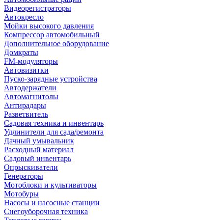
Видеорегистраторы
Автокресло
Мойки высокого давления
Компрессор автомобильный
Дополнительное оборудование
Домкраты
FM-модуляторы
Автовизитки
Пуско-зарядные устройства
Автодержатели
Автомагнитолы
Антирадары
Разветвитель
Садовая техника и инвентарь
Удлинители для сада/ремонта
Дачный умывальник
Расходный материал
Садовый инвентарь
Опрыскиватели
Генераторы
Мотоблоки и культиваторы
Мотобуры
Насосы и насосные станции
Снегоуборочная техника