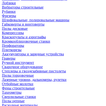
Лобзики
Вибраторы строительные
Рубанки
Фрезеры
Шлифовальные, полировальные машины
Гайковерты и винтоверты
Пилы дисковые
Компрессоры
Краскопульты и аэрографы
Кромкооблицовочные станки
Перфораторы
Плиткорезы
Аккумуляторы и зарядные устройства
Граверы
Ручной инструмент
Сварочное оборудование
Степлеры и гвоздезабивные пистолеты
Пилы торцовочные
Лазерные уровни, дальномеры, рулетки
Отбойные молотки
Фены строительные
Тахеометры
Сверлильные станки
Пилы цепные
Расходные материалы