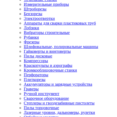
Измерительные приборы
Штроборезы
Бензорезы
Электроотвертки
Аппараты для сварки пластиковых труб
Лобзики
Вибраторы строительные
Рубанки
Фрезеры
Шлифовальные, полировальные машины
Гайковерты и винтоверты
Пилы дисковые
Компрессоры
Краскопульты и аэрографы
Кромкооблицовочные станки
Перфораторы
Плиткорезы
Аккумуляторы и зарядные устройства
Граверы
Ручной инструмент
Сварочное оборудование
Степлеры и гвоздезабивные пистолеты
Пилы торцовочные
Лазерные уровни, дальномеры, рулетки