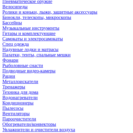
Пневматическое оружие
Велосипеды
Ролики и коньки, лыжи, защитные аксессуары
Бинокли, телескопы, микроскопы
Бассейны
Музыкальные инструменты
Гитары и комплектующие
Самокаты и электросамокаты
Спец одежда
Надувные лодки и матрасы
Палатки, тенты, спальные мешки
Фонари
Рыболовные снасти
Подводные видео-камеры
Рации
Металлоискатели
Тренажеры
Техника для дома
Водонагреватели
Кондиционеры
Пылесосы
Вентиляторы
Пароочистители
Обогреватели/конвекторы
Увлажнители и очистители воздуха